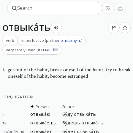
отвыка́ть
verb
imperfective
(
partner
отвы́кнуть
)
very rarely used
(#
31145
)
get out of the habit
,
break oneself of the habit, try to break
1
.
oneself of the habit, become estranged
CONJUGATION
Present
Future
отвыка́ю
бу́ду отвыка́ть
я
отвыка́ешь
бу́дешь отвыка́ть
ты
отвыка́ет
бу́дет отвыка́ть
он/она́/оно́