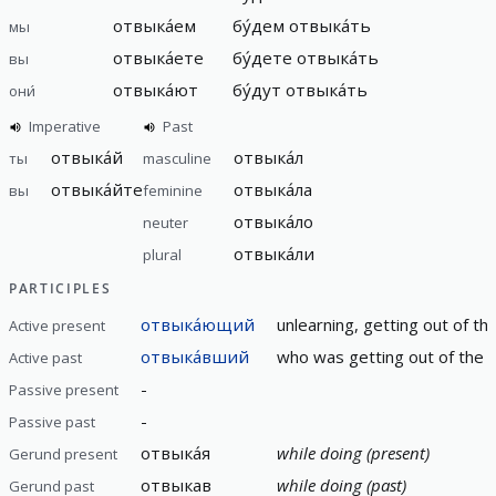
отвыка́ем
бу́дем отвыка́ть
мы
отвыка́ете
бу́дете отвыка́ть
вы
отвыка́ют
бу́дут отвыка́ть
они́
Imperative
Past
отвыка́й
отвыка́л
ты
masculine
отвыка́йте
отвыка́ла
вы
feminine
отвыка́ло
neuter
отвыка́ли
plural
PARTICIPLES
отвыка́ющий
unlearning, getting out of the
Active present
отвыка́вший
who was getting out of the ha
Active past
-
Passive present
-
Passive past
отвыка́я
while doing (present)
Gerund present
отвыкав
while doing (past)
Gerund past