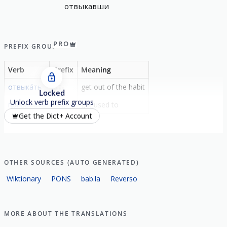
отвыкавши
PRO
PREFIX GROUP
Verb
Prefix
Meaning
отвыка́ть
от-
get out of the habit
Locked
Unlock verb prefix groups
привыка́ть
при-
get used to
Get the Dict+ Account
OTHER SOURCES (AUTO GENERATED)
Wiktionary
PONS
bab.la
Reverso
MORE ABOUT THE TRANSLATIONS