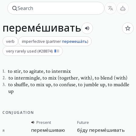
переме́шивать
verb
imperfective
(
partner
перемеша́ть
)
very rarely used
(#
28874
)
to stir
,
to agitate, to intermix
1
.
to intermingle
,
to mix (together, with), to blend (with)
2
.
to shuffle
,
to mix up, to confuse, to jumble up, to muddle
3
.
up
CONJUGATION
Present
Future
переме́шиваю
бу́ду
переме́шивать
я