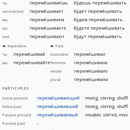
переме́шиваешь
бу́дешь
переме́шивать
ты
переме́шивает
бу́дет
переме́шивать
он/она́/оно́
переме́шиваем
бу́дем
переме́шивать
мы
переме́шиваете
бу́дете
переме́шивать
вы
переме́шивают
бу́дут
переме́шивать
они́
Imperative
Past
переме́шивай
переме́шивал
ты
masculine
переме́шивайте
переме́шивала
вы
feminine
переме́шивало
neuter
переме́шивали
plural
PARTICIPLES
переме́шивающий
mixing, stirring, shuffl
Active present
переме́шивавший
mixing, stirring, shuff
Active past
переме́шиваемый
mixable, stirred, mixed
Passive present
-
Passive past