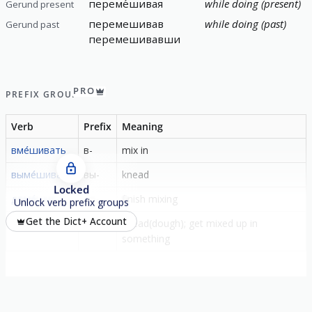
переме́шивая
while doing (present)
Gerund present
перемешивав
while doing (past)
Gerund past
перемешивавши
PRO
PREFIX GROUP
Verb
Prefix
Meaning
вме́шивать
в-
mix in
выме́шивать
вы-
knead
Locked
доме́шивать
до-
finish mixing
Unlock verb prefix groups
Get the Dict+ Account
заме́шивать
за-
knead(dough); get mixed up in
something