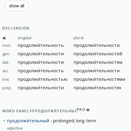
show all
DECLENSION
singular
plural
продолжи́тельность
продолжи́тельности
nom.
продолжи́тельности
продолжи́тельностей
gen.
продолжи́тельности
продолжи́тельностям
dat.
продолжи́тельность
продолжи́тельности
acc.
продолжи́тельностью
продолжи́тельностями
inst.
продолжи́тельности
продолжи́тельностях
prep.
PRO
WORD FAMILY
ПРОДОЛЖИ́ТЕЛЬНЫЙ
продолжи́тельный
prolonged; long-term
adjective