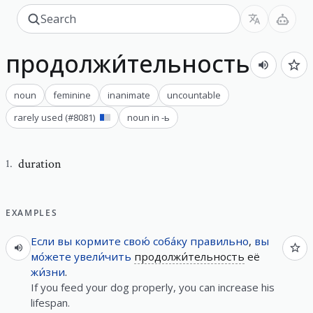
продолжи́тельность
noun
feminine
inanimate
uncountable
rarely used
(#
8081
)
noun in -ь
duration
1
.
EXAMPLES
Если
вы
кормите
свою́
соба́ку
правильно
,
вы
мо́жете
увели́чить
продолжи́тельность
её
жи́зни
.
If you feed your dog properly, you can increase his
lifespan.