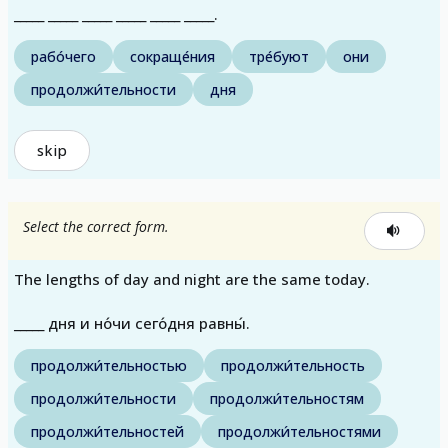
_____ _____ _____ _____ _____ _____.
рабо́чего
сокраще́ния
тре́буют
они
продолжи́тельности
дня
skip
Select the correct form.
The lengths of day and night are the same today.
_____ дня и но́чи сего́дня равны́.
продолжи́тельностью
продолжи́тельность
продолжи́тельности
продолжи́тельностям
продолжи́тельностей
продолжи́тельностями