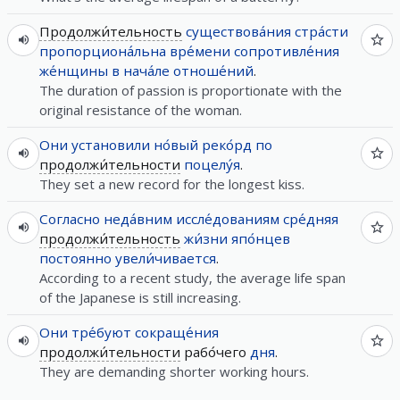
Продолжи́тельность
существова́ния
стра́сти
пропорциона́льна
вре́мени
сопротивле́ния
же́нщины
в
нача́ле
отноше́ний
.
The duration of passion is proportionate with the
original resistance of the woman.
Они
установили
но́вый
реко́рд
по
продолжи́тельности
поцелу́я
.
They set a new record for the longest kiss.
Согласно
неда́вним
иссле́дованиям
сре́дняя
продолжи́тельность
жи́зни
япо́нцев
постоянно
увели́чивается
.
According to a recent study, the average life span
of the Japanese is still increasing.
Они
тре́буют
сокраще́ния
продолжи́тельности
рабо́чего
дня
.
They are demanding shorter working hours.