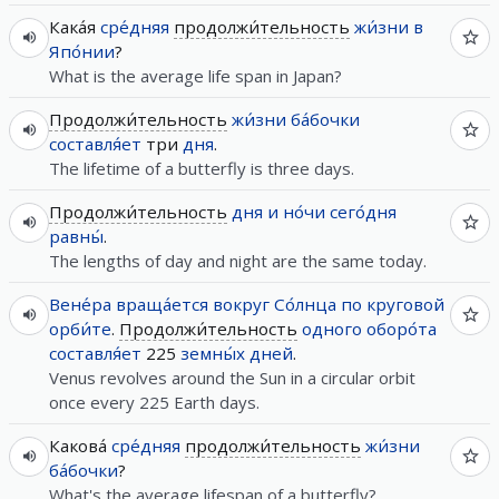
Кака́я
сре́дняя
продолжи́тельность
жи́зни
в
Япо́нии
?
What is the average life span in Japan?
Продолжи́тельность
жи́зни
ба́бочки
составля́ет
три
дня
.
The lifetime of a butterfly is three days.
Продолжи́тельность
дня
и
но́чи
сего́дня
равны́
.
The lengths of day and night are the same today.
Вене́ра
враща́ется
вокруг
Со́лнца
по
круговой
орби́те
.
Продолжи́тельность
одного
оборо́та
составля́ет
225
земны́х
дней
.
Venus revolves around the Sun in a circular orbit
once every 225 Earth days.
Какова́
сре́дняя
продолжи́тельность
жи́зни
ба́бочки
?
What's the average lifespan of a butterfly?