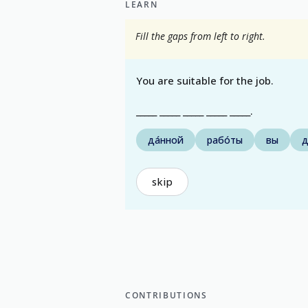
LEARN
Fill the gaps from left to right.
You are suitable for the job.
_____ _____ _____ _____ _____.
да́нной
рабо́ты
вы
д
skip
CONTRIBUTIONS