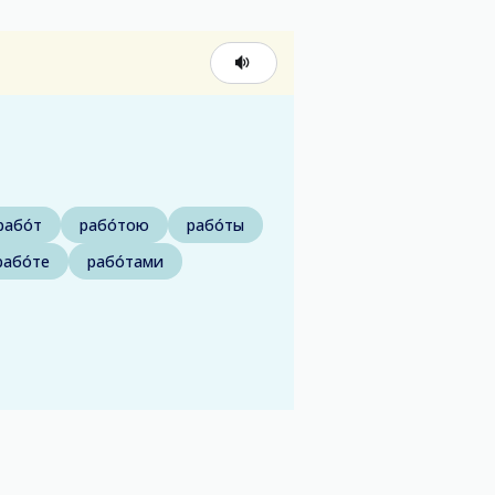
рабо́т
рабо́тою
рабо́ты
рабо́те
рабо́тами