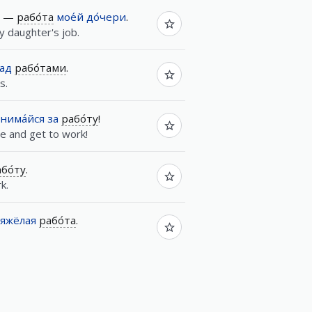
—
рабо́та
мое́й
до́чери
.
 daughter's job.
ад
рабо́тами
.
s.
нима́йся
за
рабо́ту
!
e and get to work!
бо́ту
.
k.
яжёлая
рабо́та
.