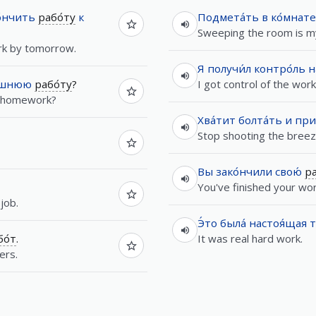
о́нчить
рабо́ту
к
Подмета́ть
в
ко́мнате
Sweeping the room is my
ork by tomorrow.
Я
получи́л
контро́ль
н
́шнюю
рабо́ту
?
I got control of the work
r homework?
Хва́тит
болта́ть
и
при
Stop shooting the breez
Вы
зако́нчили
свою́
ра
You've finished your wor
job.
Э́то
была́
настоя́щая
т
бо́т
.
It was real hard work.
ers.