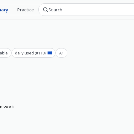
nary
Practice
able
daily used
(#
118
)
A1
n
w
o
r
k