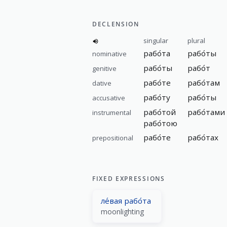
DECLENSION
singular
plural
рабо́та
рабо́ты
nominative
рабо́ты
рабо́т
genitive
рабо́те
рабо́там
dative
рабо́ту
рабо́ты
accusative
рабо́той
рабо́тами
instrumental
рабо́тою
рабо́те
рабо́тах
prepositional
FIXED EXPRESSIONS
ле́вая рабо́та
moonlighting