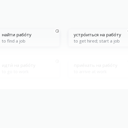
найти рабо́ту
устро́иться на рабо́ту
to find a job
to get hired; start a job
идти́ на рабо́ту
прие́хать на рабо́ту
to go to work
to arrive at work
приступи́ть к рабо́те
бра́ться за рабо́ту
to get down to work
to set to work