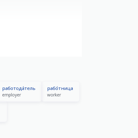
работода́тель
рабо́тница
employer
worker