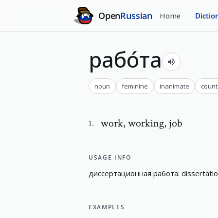
Open
Russian
Home
Dictio
рабо́та
noun
feminine
inanimate
count
work
,
working, job
1
.
USAGE INFO
диссертационная
работа
:
d
i
s
s
e
r
t
a
t
i
o
EXAMPLES