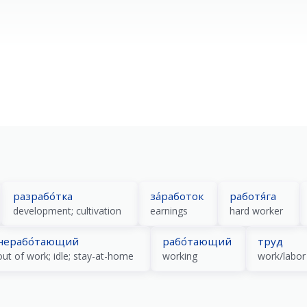
разрабо́тка
за́работок
работя́га
development; cultivation
earnings
hard worker
нерабо́тающий
рабо́тающий
труд
out of work; idle; stay-at-home
working
work/labor