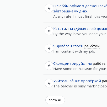
В
любо́м
слу́чае
я
должен
зак
за́втрашнему
дню
.
At any rate, I must finish this w
Кстати
,
ты
сде́лал
свою́
дома
By the way, have you done you
Я
дово́лен
свое́й
рабо́той
.
I am content with my job.
Сконцентри́руйся
на
рабо́те
.
Have some enthusiasm for your 
Учи́тель
за́нят
прове́ркой
ра
The teacher is busy marking pap
show all