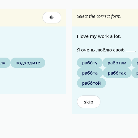
Select the correct form.
I love my work a lot.
Я очень люблю́ свою́ _____.
ля
подходите
рабо́ту
рабо́там
рабо́та
рабо́тах
рабо́той
skip