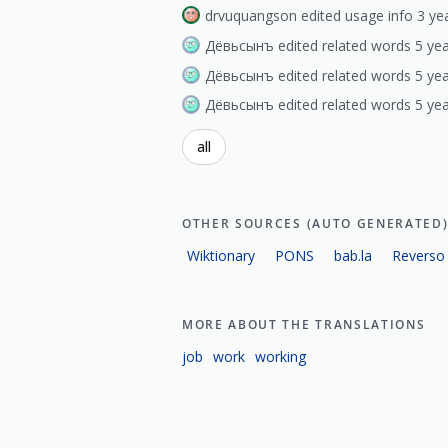
drvuquangson edited usage info 3 ye
Дёвьсынъ edited related words 5 yea
Дёвьсынъ edited related words 5 yea
Дёвьсынъ edited related words 5 yea
all
OTHER SOURCES (AUTO GENERATED
Wiktionary
PONS
bab.la
Reverso
MORE ABOUT THE TRANSLATIONS
job
work
working