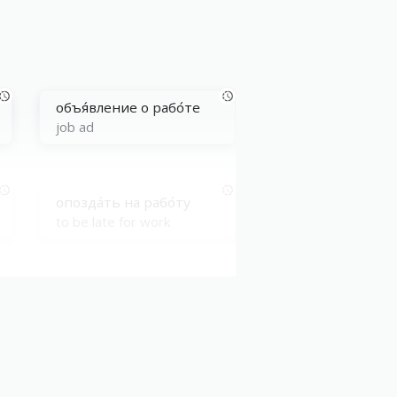
объя́вление о рабо́те
job ad
опозда́ть на рабо́ту
to be late for work
выполня́ть рабо́ту
to carry out/do the work