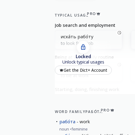
PRO
TYPICAL USAGE
Job search and employment
иска́ть рабо́ту
to look for a job
Locked
Being at work: daily routine
Unlock typical usages
быть на рабо́те
Get the Dict+ Account
to be at work
Starting, doing, finishing work
начина́ть рабо́ту
to start work
PRO
WORD FAMILY
РАБО́ТА
рабо́та
work
noun
feminine