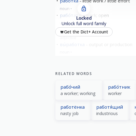
рабо́тка
little work / little effort
noun
рабо́тать
work; open
Locked
verb
imperfective
Unlock full word family
рабо́тный
working
Get the Dict+ Account
adjective
вы́работка
output or production
noun
show all
RELATED WORDS
рабо́чий
рабо́тник
a worker; working
worker
работёнка
работя́щий
nasty job
industrious