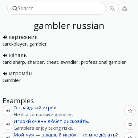
gambler
russian
картёжник
card-player, gambler
ка́таль
card sharp, sharper, cheat, swindler, professional gambler
игрома́н
Gambler
Examples
Он
зая́длый
игро́к
.
He is a compulsive gambler.
Игроки́
очень
лю́бят
рискова́ть
.
Gamblers enjoy taking risks.
Мой
муж
—
зая́длый
игро́к
.
Что
мне
де́лать
?