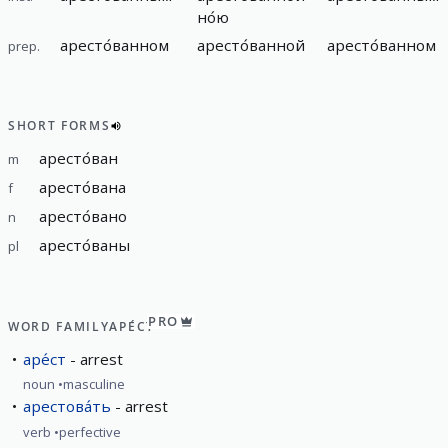
но́ю
аресто́ванном
аресто́ванной
аресто́ванном
prep.
SHORT FORMS
аресто́ван
m
аресто́вана
f
аресто́вано
n
аресто́ваны
pl
PRO
WORD FAMILY
АРЕ́СТ
аре́ст
arrest
noun
masculine
арестова́ть
arrest
verb
perfective