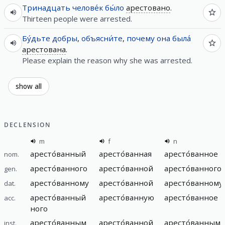
Тринадцать
челове́к
бы́ло
арестовано
.
Thirteen people were arrested.
Бу́дьте
добры
,
объясни́те
,
почему
она
была́
арестована
.
Please explain the reason why she was arrested.
show all
DECLENSION
m
f
n
аресто́ванный
аресто́ванная
аресто́ванное
nom.
аресто́ванного
аресто́ванной
аресто́ванного
gen.
аресто́ванному
аресто́ванной
аресто́ванному
dat.
аресто́ванный
аресто́ванную
аресто́ванное
acc.
ного
аресто́ванным
аресто́ванной
аресто́ванным
inst.