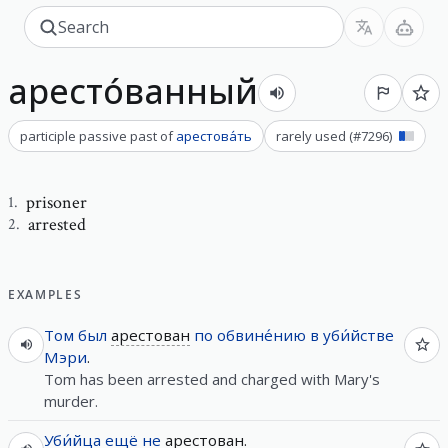
аресто́ванный
participle passive past
of
арестова́ть
rarely used
(#
7296
)
prisoner
1
.
arrested
2
.
EXAMPLES
Том
был
арестован
по
обвине́нию
в
уби́йстве
Мэри
.
Tom has been arrested and charged with Mary's
murder.
Уби́йца
ещё
не
арестован
.