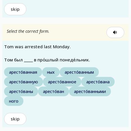
skip
Select the correct form.
Tom was arrested last Monday.
Том был _____ в про́шлый понеде́льник.
аресто́ванная
ных
аресто́ванным
аресто́ванную
аресто́ванное
аресто́вана
аресто́ваны
аресто́ван
аресто́ванными
ного
skip