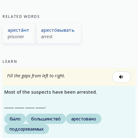
RELATED WORDS
ареста́нт
аресто́вывать
prisoner
arrest
LEARN
Fill the gaps from left to right.
Most of the suspects have been arrested.
_____ _____ _____ _____.
бы́ло
большинство́
арестовано
подозреваемых