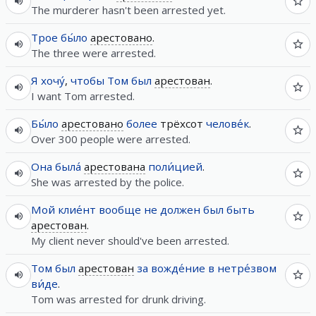
The murderer hasn't been arrested yet.
Трое
бы́ло
арестовано
.
The three were arrested.
Я
хочу́
,
чтобы
Том
был
арестован
.
I want Tom arrested.
Бы́ло
арестовано
более
трёхсот
челове́к
.
Over 300 people were arrested.
Она
была́
арестована
поли́цией
.
She was arrested by the police.
Мой
клие́нт
вообще
не
должен
был
быть
арестован
.
My client never should've been arrested.
Том
был
арестован
за
вожде́ние
в
нетре́звом
ви́де
.
Tom was arrested for drunk driving.