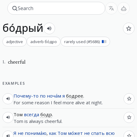
бо́дрый
adjective
adverb
бо́дро
rarely used
(#
5686
)
cheerful
1
.
EXAMPLES
Почему-то
по
ноча́м
я
бодрее
.
For some reason I feel more alive at night.
Том
всегда
бодр
.
Tom is always cheerful.
Я
не
понима́ю
,
как
Том
мо́жет
не
спать
всю