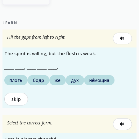
LEARN
Fill the gaps from left to right.
The spirit is willing, but the flesh is weak.
_____ _____, _____ _____ _____.
плоть
бодр
же
дух
не́мощна
skip
Select the correct form.
Tom is always cheerful.