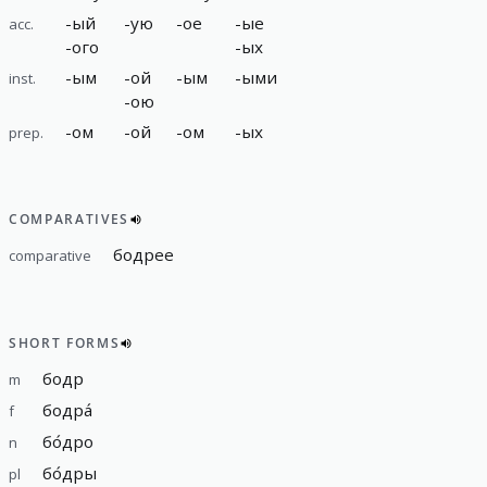
-
ый
-
ую
-
ое
-
ые
acc.
-
ого
-
ых
-
ым
-
ой
-
ым
-
ыми
inst.
-
ою
-
ом
-
ой
-
ом
-
ых
prep.
COMPARATIVES
бодрее
comparative
SHORT FORMS
бодр
m
бодра́
f
бо́дро
n
бо́дры
pl