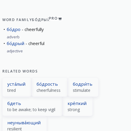
PRO
WORD FAMILY
БО́ДРЫЙ
бо́дро
cheerfully
adverb
бо́дрый
cheerful
adjective
RELATED WORDS
уста́лый
бо́дрость
бодри́ть
tired
cheerfulness
stimulate
бдеть
кре́пкий
to be awake; to keep vigil
strong
неуныва́ющий
resilient