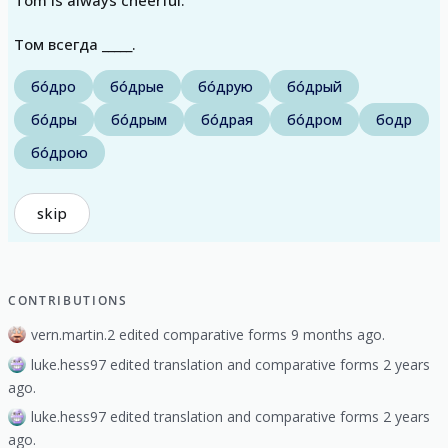
Том всегда _____.
бо́дро
бо́дрые
бо́друю
бо́дрый
бо́дры
бо́дрым
бо́драя
бо́дром
бодр
бо́дрою
skip
CONTRIBUTIONS
vern.martin.2 edited comparative forms 9 months ago.
luke.hess97 edited translation and comparative forms 2 years
ago.
luke.hess97 edited translation and comparative forms 2 years
ago.