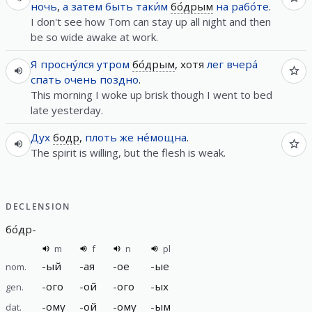
ночь
,
а
затем
быть
таки́м
бо́дрым
на
рабо́те
.
I don't see how Tom can stay up all night and then
be so wide awake at work.
Я
просну́лся
утром
бо́дрым
, хотя
лег
вчера́
спать
очень
поздно
.
This morning I woke up brisk though I went to bed
late yesterday.
Дух
бодр
,
плоть
же
не́мощна
.
The spirit is willing, but the flesh is weak.
DECLENSION
бо́др
-
m
f
n
pl
-
ый
-
ая
-
ое
-
ые
nom.
-
ого
-
ой
-
ого
-
ых
gen.
-
ому
-
ой
-
ому
-
ым
dat.