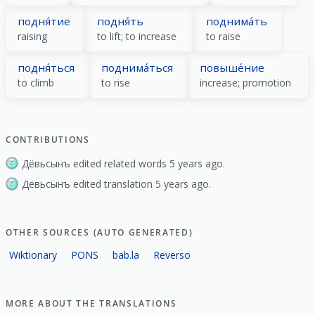
подня́тие
подня́ть
поднима́ть
raising
to lift; to increase
to raise
подня́ться
поднима́ться
повыше́ние
to climb
to rise
increase; promotion
CONTRIBUTIONS
Дёвьсынъ edited related words 5 years ago.
Дёвьсынъ edited translation 5 years ago.
OTHER SOURCES (AUTO GENERATED)
Wiktionary
PONS
bab.la
Reverso
MORE ABOUT THE TRANSLATIONS