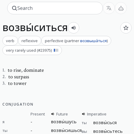
возвы́ситься
verb
reflexive
perfective
(
partner
возвыша́ться
)
very rarely used
(#
23975
)
to rise
,
dominate
1
.
to surpass
2
.
to tower
3
.
CONJUGATION
Present
Future
Imperative
-
возвы́шусь
я
возвы́сься
ты
-
возвы́сишься
ты
возвы́сьтесь
вы