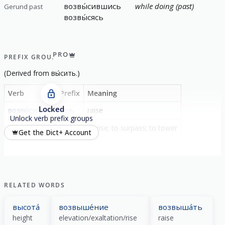
возвы́сившись
while doing (past)
Gerund past
возвы́сясь
PRO
PREFIX GROUP
(
Derived from
вы́сить
.)
Verb
Prefix
Meaning
Locked
возвы́сить
воз-
raise
Unlock verb prefix groups
возвы́ситься
-
to rise; to surpass; to tower
Get the Dict+ Account
RELATED WORDS
высота́
возвыше́ние
возвыша́ть
height
elevation/exaltation/rise
raise