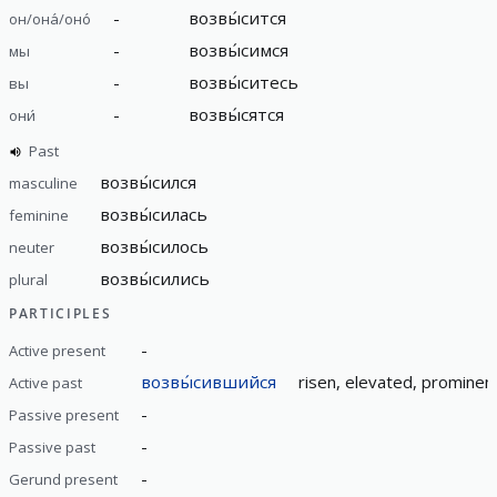
-
возвы́сится
он/она́/оно́
-
возвы́симся
мы
-
возвы́ситесь
вы
-
возвы́сятся
они́
Past
возвы́сился
masculine
возвы́силась
feminine
возвы́силось
neuter
возвы́сились
plural
PARTICIPLES
-
Active present
возвы́сившийся
risen, elevated, prominent
Active past
-
Passive present
-
Passive past
-
Gerund present