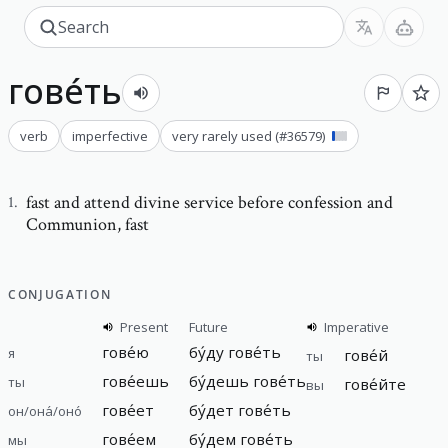
гове́ть
verb
imperfective
very rarely used
(#
36579
)
fast and attend divine service before confession and
1
.
Communion
,
fast
CONJUGATION
Present
Future
Imperative
гове́ю
бу́ду гове́ть
я
гове́й
ты
гове́ешь
бу́дешь гове́ть
ты
гове́йте
вы
гове́ет
бу́дет гове́ть
он/она́/оно́
гове́ем
бу́дем гове́ть
мы