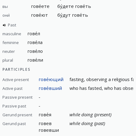
гове́ете
бу́дете гове́ть
вы
гове́ют
бу́дут гове́ть
они́
Past
гове́л
masculine
гове́ла
feminine
гове́ло
neuter
гове́ли
plural
PARTICIPLES
гове́ющий
fasting, observing a religious fa
Active present
гове́вший
who has fasted, who has obser
Active past
-
Passive present
-
Passive past
гове́я
while doing (present)
Gerund present
говев
while doing (past)
Gerund past
говевши