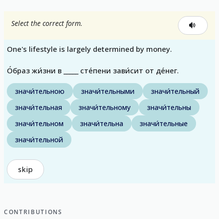
Select the correct form.
One's lifestyle is largely determined by money.
О́браз жи́зни в _____ сте́пени зави́сит от де́нег.
значи́тельною
значи́тельными
значи́тельный
значи́тельная
значи́тельному
значи́тельны
значи́тельном
значи́тельна
значи́тельные
значи́тельной
skip
CONTRIBUTIONS