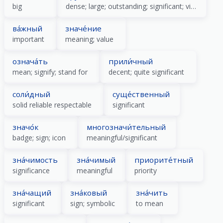
big
dense; large; outstanding; significant; vital
ва́жный
значе́ние
important
meaning; value
означа́ть
прили́чный
mean; signify; stand for
decent; quite significant
соли́дный
суще́ственный
solid reliable respectable
significant
значо́к
многозначи́тельный
badge; sign; icon
meaningful/significant
зна́чимость
зна́чимый
приорите́тный
significance
meaningful
priority
зна́чащий
зна́ковый
зна́чить
significant
sign; symbolic
to mean