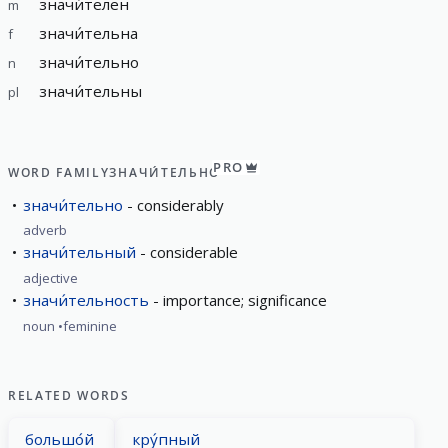
значи́телен
m
значи́тельна
f
значи́тельно
n
значи́тельны
pl
PRO
WORD FAMILY
ЗНАЧИ́ТЕЛЬНО
значи́тельно
considerably
adverb
значи́тельный
considerable
adjective
значи́тельность
importance; significance
noun
feminine
RELATED WORDS
большо́й
кру́пный