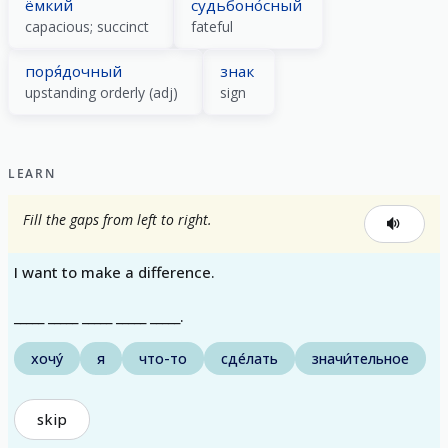
ёмкий
судьбоно́сный
capacious; succinct
fateful
поря́дочный
знак
upstanding orderly (adj)
sign
LEARN
Fill the gaps from left to right.
I want to make a difference.
_____ _____ _____ _____ _____.
хочу́
я
что-то
сде́лать
значи́тельное
skip