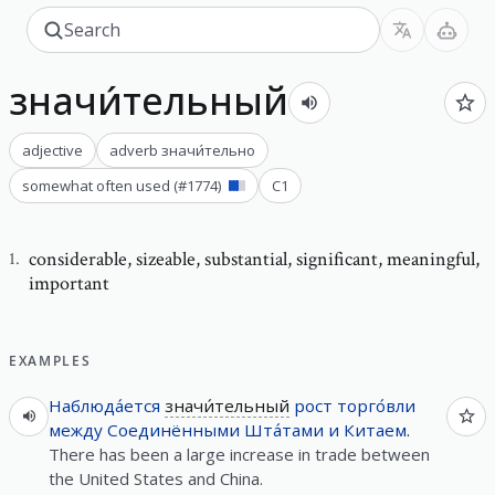
значи́тельный
adjective
adverb
значи́тельно
somewhat often used
(#
1774
)
C1
considerable
,
sizeable, substantial, significant, meaningful,
1
.
important
EXAMPLES
Наблюда́ется
значи́тельный
рост
торго́вли
между
Соединёнными
Шта́тами
и
Китаем
.
There has been a large increase in trade between
the United States and China.