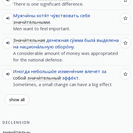
There is one significant difference.
Мужчи́ны
хотя́т
чу́вствовать
себя
значи́тельными
.
Men want to feel important.
Значи́тельная
денежная
су́мма
была́
выделена
на
национа́льную
оборо́ну
.
A considerable amount of money was appropriated
for the national defense.
Иногда
небольшо́е
измене́ние
влечёт
за
собой
значи́тельный
эффе́кт
.
Sometimes, a small change can have a big effect.
show all
DECLENSION
значи́тельн
-