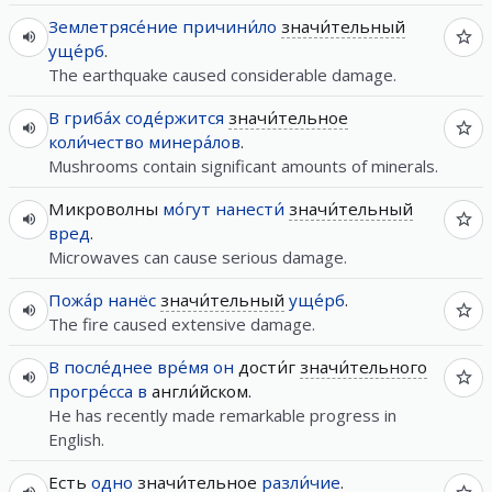
Землетрясе́ние
причини́ло
значи́тельный
уще́рб
.
The earthquake caused considerable damage.
В
гриба́х
соде́ржится
значи́тельное
коли́чество
минера́лов
.
Mushrooms contain significant amounts of minerals.
Микроволны
мо́гут
нанести́
значи́тельный
вред
.
Microwaves can cause serious damage.
Пожа́р
нанёс
значи́тельный
уще́рб
.
The fire caused extensive damage.
В
после́днее
вре́мя
он
дости́г
значи́тельного
прогре́сса
в
англи́йском.
He has recently made remarkable progress in
English.
Есть
одно
значи́тельное
разли́чие
.