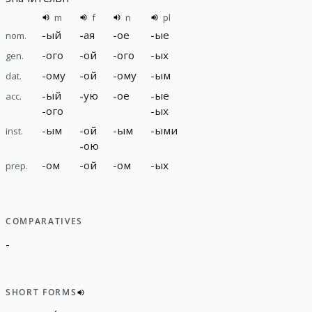
m
f
n
pl
-
ый
-
ая
-
ое
-
ые
nom.
-
ого
-
ой
-
ого
-
ых
gen.
-
ому
-
ой
-
ому
-
ым
dat.
-
ый
-
ую
-
ое
-
ые
acc.
-
ого
-
ых
-
ым
-
ой
-
ым
-
ыми
inst.
-
ою
-
ом
-
ой
-
ом
-
ых
prep.
COMPARATIVES
-
SHORT FORMS