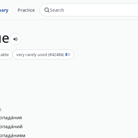
nary
Practice
ие
table
very rarely used
(#
42484
)
l
опада́ния
опада́ний
опада́ниям