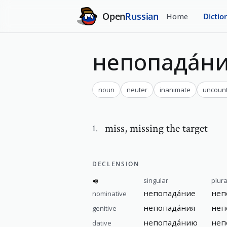
Open
Russian
Home
Dictio
непопада́н
noun
neuter
inanimate
uncoun
miss
,
missing the target
1
.
DECLENSION
singular
plura
непопада́ние
неп
nominative
непопада́ния
неп
genitive
непопада́нию
неп
dative