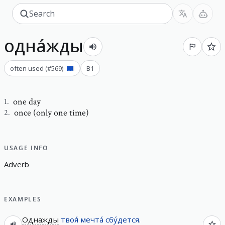
одна́жды
often used
(#
569
)
B1
one day
1
.
once (only one time)
2
.
USAGE INFO
A
d
v
e
r
b
EXAMPLES
Однажды
твоя́
мечта́
сбу́дется
.