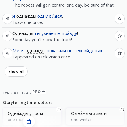
The robots will gain control one day, be sure of that.
Я
однажды
одну
ви́дел
.
I saw one once.
Однажды
ты
узна́ешь
пра́вду
!
Someday you'll know the truth!
Меня
однажды
показа́ли
по
телеви́дению
.
I appeared on television once.
show all
PRO
TYPICAL USAGE
Storytelling time-setters
Одна́жды у́тром
Одна́жды зимо́й
one morning
one winter