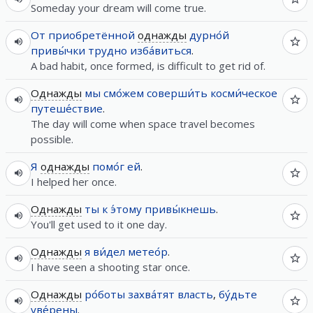
Someday your dream will come true.
От
приобретённой
однажды
дурно́й
привы́чки
трудно
изба́виться
.
A bad habit, once formed, is difficult to get rid of.
Однажды
мы
смо́жем
соверши́ть
косми́ческое
путеше́ствие
.
The day will come when space travel becomes
possible.
Я
однажды
помо́г
ей
.
I helped her once.
Однажды
ты
к
э́тому
привы́кнешь
.
You'll get used to it one day.
Однажды
я
ви́дел
метео́р
.
I have seen a shooting star once.
Однажды
ро́боты
захва́тят
власть
,
бу́дьте
уве́рены
.