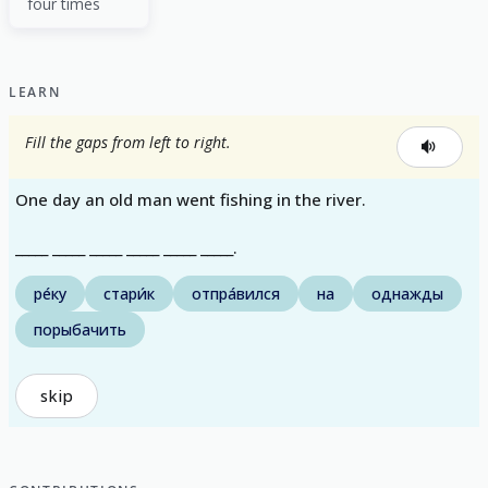
four times
LEARN
Fill the gaps from left to right.
One day an old man went fishing in the river.
_____ _____ _____ _____ _____ _____.
ре́ку
стари́к
отпра́вился
на
однажды
порыбачить
skip