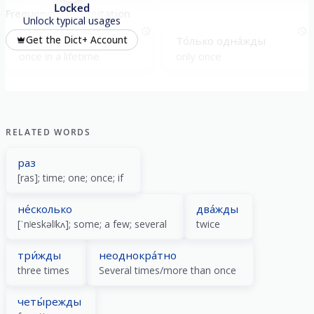
Locked
Frequency and limitation
Unlock typical usages
Одна́жды в жи́зни
То́лько одна́жды
Get the Dict+ Account
once in a lifetime
only once
RELATED WORDS
раз
[ras]; time; one; once; if
не́сколько
два́жды
[ˈnʲeskəlʲkʌ]; some; a few; several
twice
три́жды
неоднокра́тно
three times
Several times/more than once
четы́режды