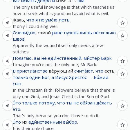
как
иска́ть
добро
и
избегать
зла
.
The only useful knowledge is that which teaches us
how to seek what is good and avoid what is evil.
Жаль,
что
я
не
уме́ю
петь
.
If only I could sing well.
Очевидно
, самой
ра́не
нужны́
лишь
не́сколько
швов
.
Apparently the wound itself only needs a few
stitches.
Полага́ю
,
вы
не
еди́нственный
,
ми́стер
Барк
.
I imagine you're not the only one, Mr Bark.
В
христиа́нстве
ве́рующий
счита́ют
,
что
есть
только
один
Бог
,
а
Иисус
Христо́с
—
Бо́жий
сын
.
In the Christian faith, followers believe that there is
only one God, and Jesus Christ is the Son of God.
Э́то
только
потому, что
ты
не
обя́зан
де́лать
э́то
.
That's only because you don't have to do it.
Э́то
их
еди́нственный
вы́бор
.
It is their only choice.