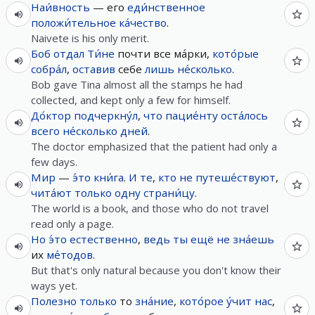
Наи́вность
— его
еди́нственное
положи́тельное
ка́чество
.
Naivete is his only merit.
Боб
отдал
Ти́не
почти все ма́рки,
кото́рые
собра́л
,
оставив
себе
лишь
не́сколько
.
Bob gave Tina almost all the stamps he had
collected, and kept only a few for himself.
До́ктор
подчеркну́л
,
что
пацие́нту
оста́лось
всего
не́сколько
дней
.
The doctor emphasized that the patient had only a
few days.
Мир
—
э́то
кни́га
.
И
те
,
кто
не
путеше́ствуют
,
чита́ют
только
одну
страни́цу
.
The world is a book, and those who do not travel
read only a page.
Но
э́то
естественно
,
ведь
ты
ещё
не
зна́ешь
их
ме́тодов
.
But that's only natural because you don't know their
ways yet.
Полезно
только
то
зна́ние
,
кото́рое
у́чит
нас
,