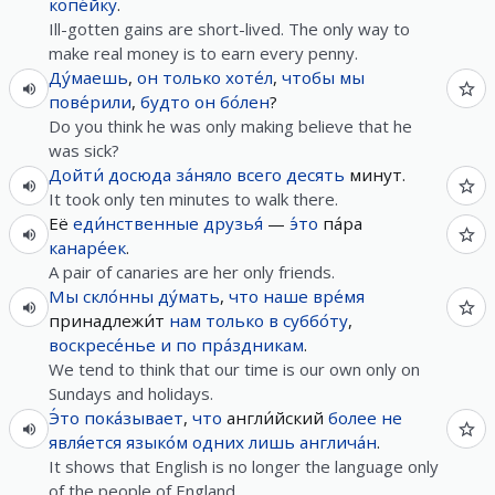
копе́йку
.
Ill-gotten gains are short-lived. The only way to
make real money is to earn every penny.
Ду́маешь
,
он
только
хоте́л
,
чтобы
мы
пове́рили
,
будто
он
бо́лен
?
Do you think he was only making believe that he
was sick?
Дойти́
досюда
за́няло
всего
десять
минут.
It took only ten minutes to walk there.
Её
еди́нственные
друзья́
—
э́то
па́ра
канаре́ек
.
A pair of canaries are her only friends.
Мы
скло́нны
ду́мать
,
что
наше
вре́мя
принадлежи́т
нам
только
в
суббо́ту
,
воскресе́нье
и
по
пра́здникам
.
We tend to think that our time is our own only on
Sundays and holidays.
Э́то
пока́зывает
,
что
англи́йский
более
не
явля́ется
языко́м
одних
лишь
англича́н
.
It shows that English is no longer the language only
of the people of England.