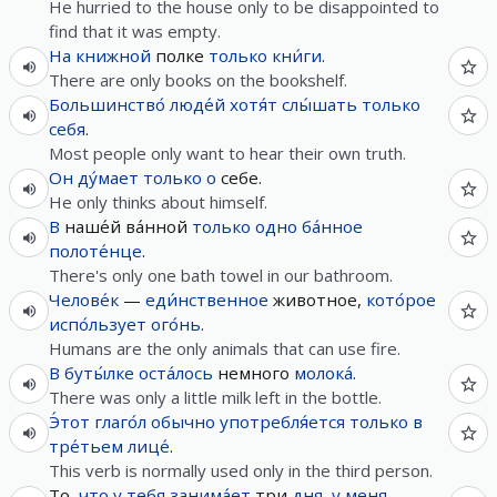
He hurried to the house only to be disappointed to
find that it was empty.
На
книжной
полке
только
кни́ги
.
There are only books on the bookshelf.
Большинство́
люде́й
хотя́т
слы́шать
только
себя
.
Most people only want to hear their own truth.
Он
ду́мает
только
о
себе.
He only thinks about himself.
В
наше́й ва́нной
только
одно
ба́нное
полоте́нце
.
There's only one bath towel in our bathroom.
Челове́к
—
еди́нственное
животное,
кото́рое
испо́льзует
ого́нь
.
Humans are the only animals that can use fire.
В
буты́лке
оста́лось
немного
молока́
.
There was only a little milk left in the bottle.
Э́тот
глаго́л
обычно
употребля́ется
только
в
тре́тьем
лице́
.
This verb is normally used only in the third person.
То,
что
у
тебя
занима́ет
три
дня
,
у
меня