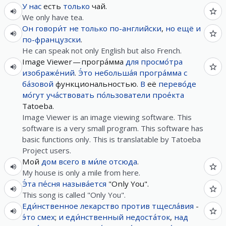
У
нас
есть
только
чай.
We only have tea.
Он
говори́т
не
только
по-английски
,
но
ещё
и
по-французски
.
He can speak not only English but also French.
Image Viewer — програ́мма
для
просмо́тра
изображе́ний
.
Э́то
небольша́я
програ́мма
с
ба́зовой
функциональностью.
В
её
перево́де
мо́гут
уча́ствовать
по́льзователи
прое́кта
Tatoeba.
Image Viewer is an image viewing software. This
software is a very small program. This software has
basic functions only. This is translatable by Tatoeba
Project users.
Мой
дом
всего
в
ми́ле
отсюда
.
My house is only a mile from here.
Э́та
пе́сня
называ́ется
"Only You".
This song is called "Only You".
Еди́нственное
лекарство
против
тщесла́вия
-
э́то
смех
;
и
еди́нственный
недоста́ток
,
над