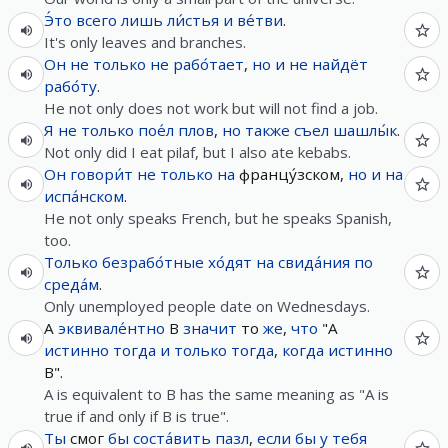
Э́то
всего лишь
ли́стья
и
ве́тви
.
It's only leaves and branches.
Он
не
только
не
рабо́тает
,
но и
не
найдёт
рабо́ту
.
He not only does not work but will not find a job.
Я
не
только
пое́л
плов
,
но
также
съел
шашлы́к
.
Not only did I eat pilaf, but I also ate kebabs.
Он
говори́т
не
только
на
францу́зском,
но и
на
испа́нском
.
He not only speaks French, but he speaks Spanish,
too.
Только
безрабо́тные
хо́дят
на
свида́ния
по
среда́м
.
Only unemployed people date on Wednesdays.
A
эквивале́нтно
B
значит
то
же
,
что
"A
истинно
тогда
и
только
тогда
,
когда
истинно
B".
A is equivalent to B has the same meaning as "A is
true if and only if B is true".
Ты
смог
бы
соста́вить
пазл
,
если
бы
у
тебя