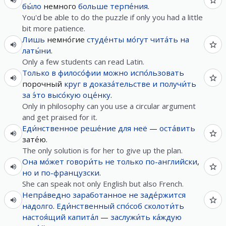
бы́ло
немного
больше
терпе́ния
.
You'd be able to do the puzzle if only you had a little
bit more patience.
Лишь
немно́гие
студе́нты
мо́гут
чита́ть
на
латы́ни
.
Only a few students can read Latin.
Только
в
филосо́фии
можно
испо́льзовать
порочный
круг
в
доказа́тельстве
и
получи́ть
за
э́то
высо́кую
оце́нку
.
Only in philosophy can you use a circular argument
and get praised for it.
Еди́нственное
реше́ние
для
неё
—
оста́вить
зате́ю.
The only solution is for her to give up the plan.
Она
мо́жет
говори́ть
не
только
по-английски
,
но и
по-французски
.
She can speak not only English but also French.
Непра́ведно
заработанное
не
заде́ржится
надолго
.
Еди́нственный
спо́соб
сколоти́ть
настоя́щий
капита́л
—
заслужи́ть
ка́ждую