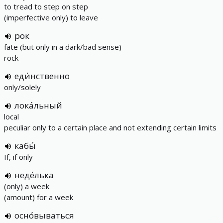
to tread to step on step
(imperfective only) to leave
рок
fate (but only in a dark/bad sense)
rock
еди́нственно
only/solely
лока́льный
local
peculiar only to a certain place and not extending certain limits
кабы́
If, if only
неде́лька
(only) a week
(amount) for a week
осно́вываться