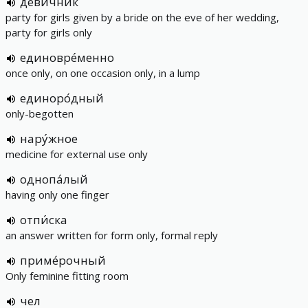
деви́чник
party for girls given by a bride on the eve of her wedding,
party for girls only
единовре́менно
once only, on one occasion only, in a lump
единоро́дный
only-begotten
нару́жное
medicine for external use only
однопа́лый
having only one finger
отпи́ска
an answer written for form only, formal reply
приме́рочный
Only feminine fitting room
чел