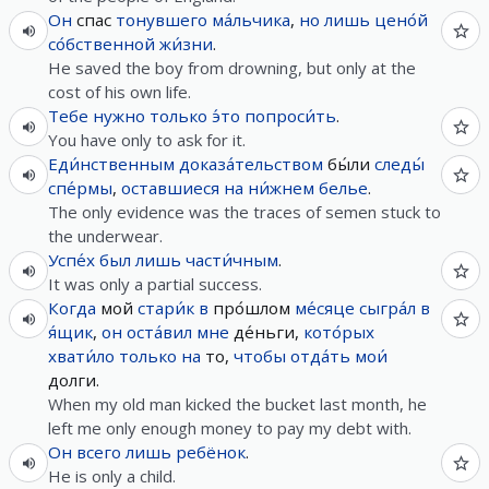
Он
спас
тонувшего
ма́льчика
,
но
лишь
цено́й
со́бственной
жи́зни
.
He saved the boy from drowning, but only at the
cost of his own life.
Тебе
нужно
только
э́то
попроси́ть
.
You have only to ask for it.
Еди́нственным
доказа́тельством
бы́ли
следы́
спе́рмы
,
оставшиеся
на
ни́жнем
белье
.
The only evidence was the traces of semen stuck to
the underwear.
Успе́х
был
лишь
части́чным
.
It was only a partial success.
Когда
мой
стари́к
в
про́шлом
ме́сяце
сыгра́л
в
я́щик
,
он
оста́вил
мне
де́ньги,
кото́рых
хвати́ло
только
на
то,
чтобы
отда́ть
мои́
долги.
When my old man kicked the bucket last month, he
left me only enough money to pay my debt with.
Он
всего лишь
ребёнок
.
He is only a child.