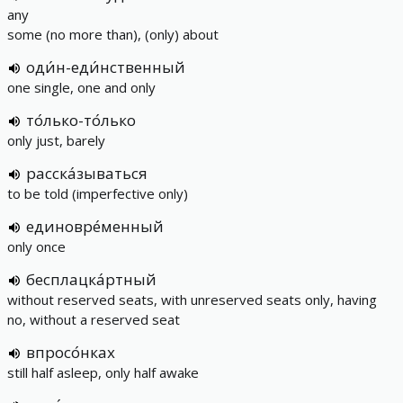
any
some (no more than), (only) about
оди́н-еди́нственный
one single, one and only
то́лько-то́лько
only just, barely
расска́зываться
to be told (imperfective only)
единовре́менный
only once
бесплацка́ртный
without reserved seats, with unreserved seats only, having
no, without a reserved seat
впросо́нках
still half asleep, only half awake