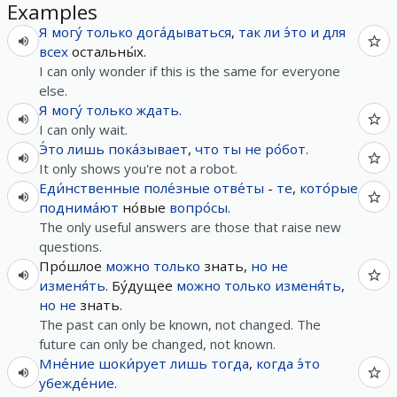
Examples
Я
могу́
только
дога́дываться
,
так
ли
э́то
и
для
всех
остальны́х.
I can only wonder if this is the same for everyone
else.
Я
могу́
только
ждать
.
I can only wait.
Э́то
лишь
пока́зывает
,
что
ты
не
ро́бот
.
It only shows you're not a robot.
Еди́нственные
поле́зные
отве́ты
-
те
,
кото́рые
поднима́ют
но́вые
вопро́сы
.
The only useful answers are those that raise new
questions.
Про́шлое
можно
только
знать,
но
не
изменя́ть
. Бу́дущее
можно
только
изменя́ть
,
но
не
знать.
The past can only be known, not changed. The
future can only be changed, not known.
Мне́ние
шоки́рует
лишь
тогда
,
когда
э́то
убежде́ние
.