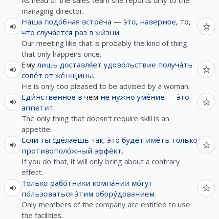
As head of the sales team she reports only to the
managing director.
Наша
подо́бная
встре́ча
—
э́то
,
наверное
, то,
что
случа́ется
раз
в
жи́зни
.
Our meeting like that is probably the kind of thing
that only happens once.
Ему
лишь
доставля́ет
удово́льствие
получа́ть
сове́т
от
же́нщины
.
He is only too pleased to be advised by a woman.
Еди́нственное
в
чём
не
нужно
уме́ние
—
э́то
аппетит
.
The only thing that doesn't require skill is an
appetite.
Если
ты
сде́лаешь
так
,
э́то
будет
име́ть
только
противополо́жный
эффе́кт
.
If you do that, it will only bring about a contrary
effect.
Только
рабо́тники
компа́нии
мо́гут
по́льзоваться
э́тим
обору́дованием
.
Only members of the company are entitled to use
the facilities.