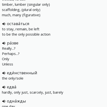
timber, lumber (singular only)
scaffolding, (plural only)
much, many (figurative)
остава́ться
to stay, remain, be left
to be the only possible action
ра́зве
Really...?
Perhaps...?
Only
Unless
еди́нственный
the only/sole
едва́
hardly, only just, scarcely, just, barely
одна́жды
one day