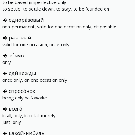
to be based (imperfective only)
to settle, to settle down, to stay, to be founded on
однора́зовый
non-permanent, valid for one occasion only, disposable
ра́зовый
valid for one occasion, once-only
то́кмо
only
еди́ножды
once only, on one occasion only
спросо́нок
being only half-awake
всего́
in all, only, in total, merely
just, only
како́й-нибудь