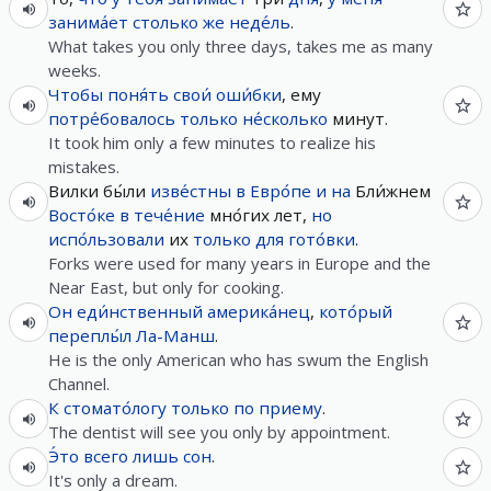
занима́ет
столько
же
неде́ль
.
What takes you only three days, takes me as many
weeks.
Чтобы
поня́ть
свои́
оши́бки
, ему
потре́бовалось
только
не́сколько
минут.
It took him only a few minutes to realize his
mistakes.
Вилки бы́ли
изве́стны
в
Евро́пе
и
на
Бли́жнем
Восто́ке
в тече́ние
мно́гих лет,
но
испо́льзовали
их
только
для
гото́вки
.
Forks were used for many years in Europe and the
Near East, but only for cooking.
Он
еди́нственный
америка́нец
,
кото́рый
переплы́л
Ла-Манш
.
He is the only American who has swum the English
Channel.
К
стомато́логу
только
по
приему
.
The dentist will see you only by appointment.
Э́то
всего лишь
сон
.
It's only a dream.