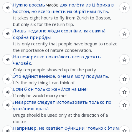
Нужно
восемь
часо́в
для
полёта
из
Цю́риха
в
Бостон
,
но
всего
шесть
на
обра́тный
путь
.
It takes eight hours to fly from Zurich to Boston,
but only six for the return trip.
Лишь
недавно
лю́ди
осозна́ли
,
как
важна́
охра́на
приро́ды
.
It is only recently that people have begun to realize
the importance of nature conservation.
На
вечери́нке
показа́лось
всего
десять
челове́к
.
Only ten people showed up for the party.
Э́то
еди́нственное
,
о чём
я
могу́
поду́мать
.
It's the only thing I can think of.
Если
б
он
только
жени́лся
на
мне
!
If only he would marry me!
Лекарства
следует
испо́льзовать
только
по
указа́нию
врача́
.
Drugs should be used only at the direction of a
doctor.
Например
,
не
хвата́ет
фу́нкции
"
только
с
э́тим