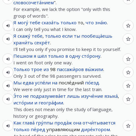
словосочета́нием
".
For example, we lack the option "only with this
group of words".
Я
могу́
тебе
сказа́ть
только
то,
что
зна́ю
.
I can only tell you what I know.
Я
скажу́
тебе
,
только
если
ты
пообеща́ешь
храни́ть
секре́т
.
I'll tell you only if you promise to keep it to yourself.
Пешком
я
шёл
только
в
одну
сто́рону
.
I went on foot only one way.
Только
трое
из
98
пассажи́ров
вы́жили
.
Only 3 out of the 98 passengers survived.
Мы
едва
успе́ли
на
после́дний
по́езд
.
We were only just in time for the last train.
Э́то
не
подразумева́ет
лишь
изуче́ние
языка́
,
исто́рии
и
геогра́фии
.
This does not mean only the study of language,
history or geography.
Как
глава́
гру́ппы
прода́ж
она
отчи́тывается
только
пе́ред
управляющим
дире́ктором
.