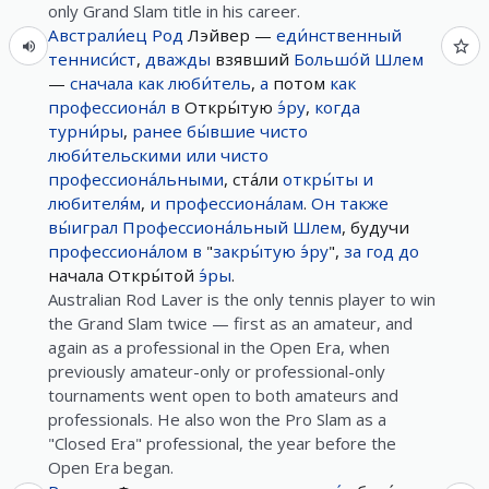
only Grand Slam title in his career.
Австрали́ец
Род
Лэйвер —
еди́нственный
тенниси́ст
,
дважды
взявший
Большо́й
Шлем
—
сначала
как
люби́тель
,
а
потом
как
профессиона́л
в
Откры́тую
э́ру
,
когда
турни́ры
,
ранее
бы́вшие
чисто
люби́тельскими
или
чисто
профессиона́льными
, ста́ли
откры́ты
и
любителя́м
,
и
профессиона́лам
.
Он
также
вы́играл
Профессиона́льный
Шлем
, будучи
профессиона́лом
в
"
закры́тую
э́ру
",
за
год
до
начала Откры́той
э́ры
.
Australian Rod Laver is the only tennis player to win
the Grand Slam twice — first as an amateur, and
again as a professional in the Open Era, when
previously amateur-only or professional-only
tournaments went open to both amateurs and
professionals. He also won the Pro Slam as a
"Closed Era" professional, the year before the
Open Era began.