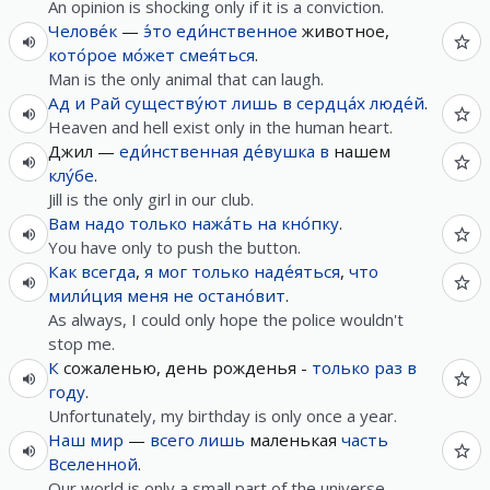
An opinion is shocking only if it is a conviction.
Челове́к
—
э́то
еди́нственное
животное,
кото́рое
мо́жет
смея́ться
.
Man is the only animal that can laugh.
Ад
и
Рай
существу́ют
лишь
в
сердца́х
люде́й
.
Heaven and hell exist only in the human heart.
Джил —
еди́нственная
де́вушка
в
нашем
клу́бе
.
Jill is the only girl in our club.
Вам
надо
только
нажа́ть
на
кно́пку
.
You have only to push the button.
Как
всегда
,
я
мог
только
наде́яться
,
что
мили́ция
меня
не
остано́вит
.
As always, I could only hope the police wouldn't
stop me.
К
сожаленью, день pожденья -
только
раз
в
году
.
Unfortunately, my birthday is only once a year.
Наш
мир
—
всего лишь
маленькая
часть
Вселенной
.
Our world is only a small part of the universe.