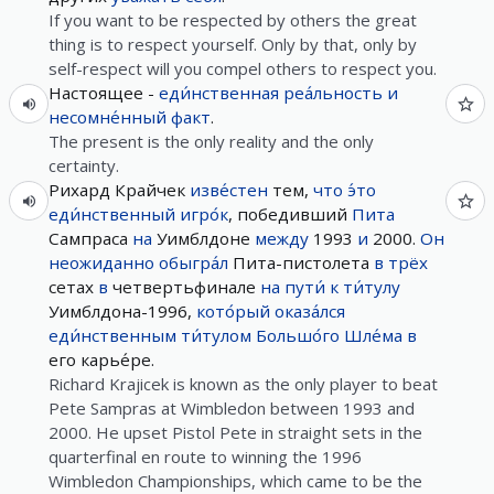
If you want to be respected by others the great
thing is to respect yourself. Only by that, only by
self-respect will you compel others to respect you.
Настоящее -
еди́нственная
реа́льность
и
несомне́нный
факт
.
The present is the only reality and the only
certainty.
Рихард Крайчек
изве́стен
тем,
что
э́то
еди́нственный
игро́к
, победивший
Пита
Сампраса
на
Уимблдоне
между
1993
и
2000.
Он
неожиданно
обыгра́л
Пита-пистолета
в
трёх
сетах
в
четвертьфинале
на
пути́
к
ти́тулу
Уимблдона-1996,
кото́рый
оказа́лся
еди́нственным
ти́тулом
Большо́го
Шле́ма
в
его карье́ре.
Richard Krajicek is known as the only player to beat
Pete Sampras at Wimbledon between 1993 and
2000. He upset Pistol Pete in straight sets in the
quarterfinal en route to winning the 1996
Wimbledon Championships, which came to be the