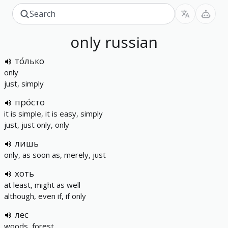
only
russian
то́лько
only
just, simply
про́сто
it is simple, it is easy, simply
just, just only, only
лишь
only, as soon as, merely, just
хоть
at least, might as well
although, even if, if only
лес
woods, forest