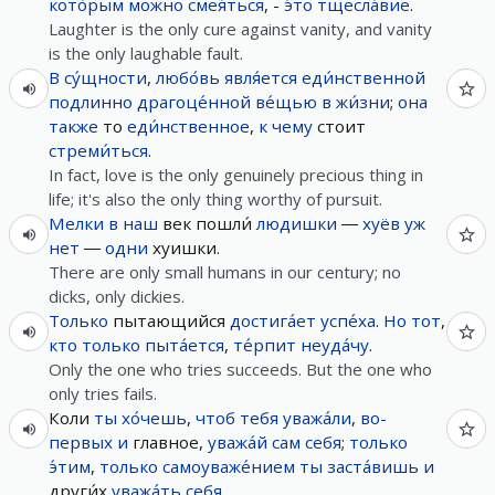
кото́рым
можно
смея́ться
, -
э́то
тщесла́вие
.
Laughter is the only cure against vanity, and vanity
is the only laughable fault.
В
су́щности
,
любо́вь
явля́ется
еди́нственной
подлинно
драгоце́нной
ве́щью
в
жи́зни
;
она
также
то
еди́нственное
,
к
чему
стоит
стреми́ться
.
In fact, love is the only genuinely precious thing in
life; it's also the only thing worthy of pursuit.
Мелки
в
наш
век пошли́
людишки
―
хуёв
уж
нет
―
одни
хуишки.
There are only small humans in our century; no
dicks, only dickies.
Только
пытающийся
достига́ет
успе́ха
.
Но
тот
,
кто
только
пыта́ется
,
те́рпит
неуда́чу
.
Only the one who tries succeeds. But the one who
only tries fails.
Коли
ты
хо́чешь
,
чтоб
тебя
уважа́ли
,
во-
первых
и
главное,
уважа́й
сам
себя
;
только
э́тим
,
только
самоуваже́нием
ты
заста́вишь
и
други́х
уважа́ть
себя
.