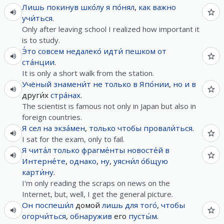
Лишь
покинув
шко́лу
я
по́нял
,
как
важно
учи́ться
.
Only after leaving school I realized how important it
is to study.
Э́то
совсем
недалеко́
идти́
пешком
от
ста́нции
.
It is only a short walk from the station.
Учёный
знамени́т
не
только
в
Япо́нии
,
но и
в
други́х
стра́нах
.
The scientist is famous not only in Japan but also in
foreign countries.
Я
сел
на
экза́мен
,
только
чтобы
провали́ться
.
I sat for the exam, only to fail.
Я
чита́л
только
фрагме́нты
новосте́й
в
Интерне́те
,
однако
,
ну
,
уясни́л
о́бщую
карти́ну
.
I'm only reading the scraps on news on the
Internet, but, well, I get the general picture.
Он
поспеши́л
домой
лишь
для
того́
,
чтобы
огорчи́ться
,
обнаружив
его
пусты́м
.