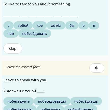
I'd like to talk to you about something.
_____ _____ _____ _____ _____ _____ _____ _____ _____.
с
тобой
кое
хоте́л
бы
о
я
чём
побесе́довать
skip
Select the correct form.
I have to speak with you.
Я должен с тобой _____.
побесе́дуете
побеседовавши
побесе́дуешь
побесе́довало
побесе́дую
побесе́довали