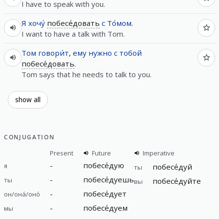
I have to speak with you.
Я
хочу́
побесе́довать
с
То́мом
.
I want to have a talk with Tom.
Том
говори́т
,
ему
нужно
с
тобой
побесе́довать
.
Tom says that he needs to talk to you.
show all
CONJUGATION
Present
Future
Imperative
-
побесе́дую
я
побесе́дуй
ты
-
побесе́дуешь
ты
побесе́дуйте
вы
-
побесе́дует
он/она́/оно́
-
побесе́дуем
мы