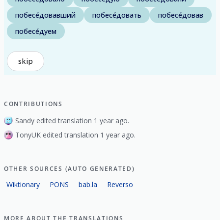
побесе́довавший
побесе́довать
побесе́довав
побесе́дуем
skip
CONTRIBUTIONS
Sandy edited translation 1 year ago.
TonyUK edited translation 1 year ago.
OTHER SOURCES (AUTO GENERATED)
Wiktionary
PONS
bab.la
Reverso
MORE ABOUT THE TRANSLATIONS