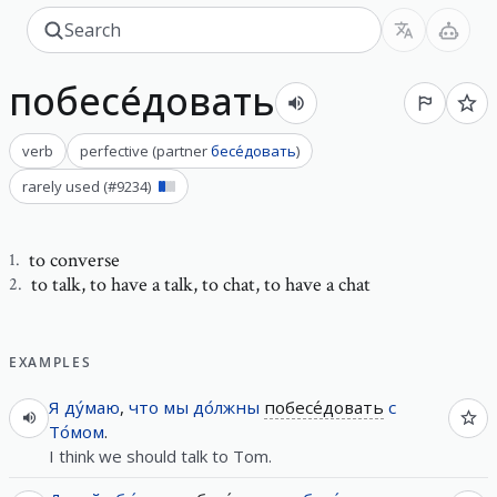
побесе́довать
verb
perfective
(
partner
бесе́довать
)
rarely used
(#
9234
)
to converse
1
.
to talk
,
to have a talk, to chat, to have a chat
2
.
EXAMPLES
Я
ду́маю
,
что
мы
до́лжны
побесе́довать
с
То́мом
.
I think we should talk to Tom.