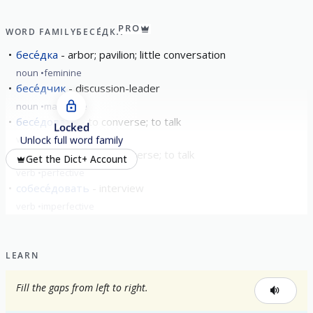
PRO
WORD FAMILY
БЕСЕ́ДКА
бесе́дка
arbor; pavilion; little conversation
noun
feminine
бесе́дчик
discussion-leader
noun
masculine
бесе́довать
to converse; to talk
Locked
verb
imperfective
Unlock full word family
побесе́довать
to converse; to talk
Get the Dict+ Account
verb
perfective
собесе́довать
interview
verb
imperfective
LEARN
Fill the gaps from left to right.