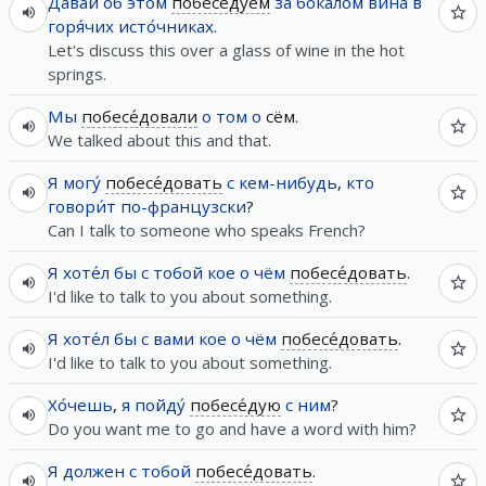
Давай
об
э́том
побесе́дуем
за
бока́лом
вина
в
горя́чих
исто́чниках
.
Let's discuss this over a glass of wine in the hot
springs.
Мы
побесе́довали
о
том
о
сём.
We talked about this and that.
Я
могу́
побесе́довать
с
кем-нибудь
,
кто
говори́т
по-французски
?
Can I talk to someone who speaks French?
Я
хоте́л
бы
с
тобой
кое
о чём
побесе́довать
.
I'd like to talk to you about something.
Я
хоте́л
бы
с
вами
кое
о чём
побесе́довать
.
I'd like to talk to you about something.
Хо́чешь
,
я
пойду́
побесе́дую
с
ним
?
Do you want me to go and have a word with him?
Я
должен
с
тобой
побесе́довать
.