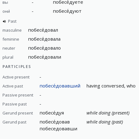
-
побесе́дуете
вы
-
побесе́дуют
они́
Past
побесе́довал
masculine
побесе́довала
feminine
побесе́довало
neuter
побесе́довали
plural
PARTICIPLES
-
Active present
побесе́довавший
having conversed, who 
Active past
-
Passive present
-
Passive past
побесе́дуя
while doing (present)
Gerund present
побесе́довав
while doing (past)
Gerund past
побеседовавши