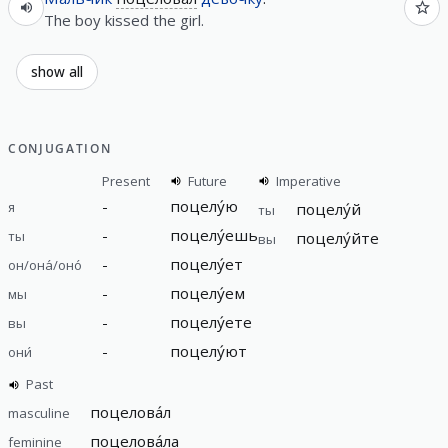
The boy kissed the girl.
show all
CONJUGATION
Present
Future
Imperative
-
поцелу́ю
я
поцелу́й
ты
-
поцелу́ешь
ты
поцелу́йте
вы
-
поцелу́ет
он/она́/оно́
-
поцелу́ем
мы
-
поцелу́ете
вы
-
поцелу́ют
они́
Past
поцелова́л
masculine
поцелова́ла
feminine