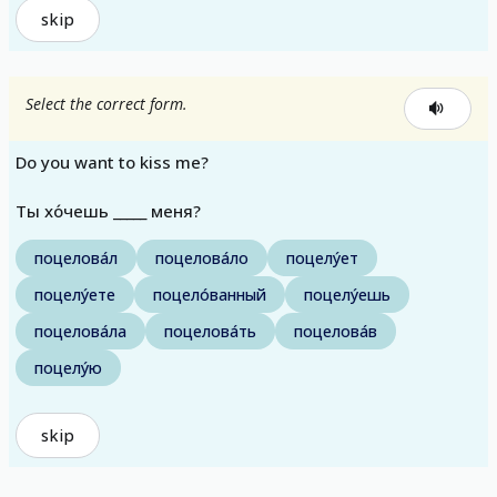
skip
Select the correct form.
Do you want to kiss me?
Ты хо́чешь _____ меня?
поцелова́л
поцелова́ло
поцелу́ет
поцелу́ете
поцело́ванный
поцелу́ешь
поцелова́ла
поцелова́ть
поцелова́в
поцелу́ю
skip