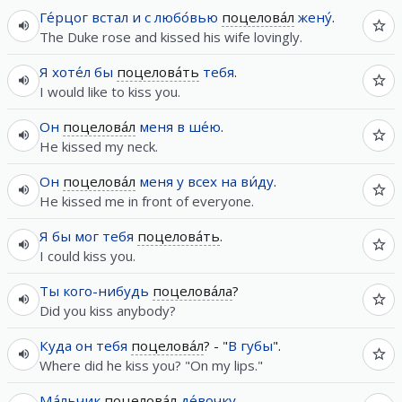
Ге́рцог
встал
и
с
любо́вью
поцелова́л
жену́
.
The Duke rose and kissed his wife lovingly.
Я
хоте́л
бы
поцелова́ть
тебя
.
I would like to kiss you.
Он
поцелова́л
меня
в
ше́ю
.
He kissed my neck.
Он
поцелова́л
меня
у
всех
на
ви́ду
.
He kissed me in front of everyone.
Я
бы
мог
тебя
поцелова́ть
.
I could kiss you.
Ты
кого-нибудь
поцелова́ла
?
Did you kiss anybody?
Куда
он
тебя
поцелова́л
? - "
В
губы
".
Where did he kiss you? "On my lips."
Ма́льчик
поцелова́л
де́вочку
.