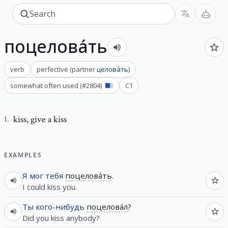
поцелова́ть
verb
perfective
(
partner
целова́ть
)
somewhat often used
(#
2804
)
C1
kiss
,
give a kiss
1
.
EXAMPLES
Я
мог
тебя
поцелова́ть
.
I could kiss you.
Ты
кого-нибудь
поцелова́л
?
Did you kiss anybody?