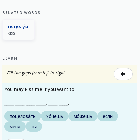
RELATED WORDS
поцелу́й
kiss
LEARN
Fill the gaps from left to right.
You may kiss me if you want to.
_____ _____ _____ _____, _____ _____.
поцелова́ть
хо́чешь
мо́жешь
если
меня
ты