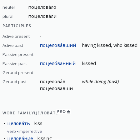
поцелова́ло
neuter
поцелова́ли
plural
PARTICIPLES
-
Active present
поцелова́вший
having kissed, who kissed
Active past
-
Passive present
поцело́ванный
kissed
Passive past
-
Gerund present
поцелова́в
while doing (past)
Gerund past
поцеловавши
PRO
WORD FAMILY
ЦЕЛОВА́ТЬ
целова́ть
kiss
verb
imperfective
целова́ние
kissing