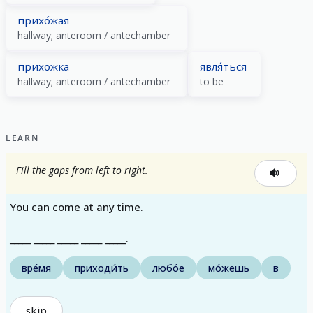
прихо́жая
hallway; anteroom / antechamber
прихожка
явля́ться
hallway; anteroom / antechamber
to be
LEARN
Fill the gaps from left to right.
You can come at any time.
_____ _____ _____ _____ _____.
вре́мя
приходи́ть
любо́е
мо́жешь
в
skip