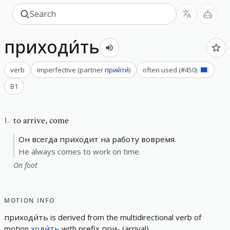
приходи́ть
verb
imperfective
(
partner
прийти́
)
often used
(#
450
)
B1
to arrive
,
come
1
.
Он всегда приходит на работу вовремя.
He always comes to work on time.
On foot
MOTION INFO
приходи́ть
is derived from the
multidirectional
verb of
motion
ходи́ть
with prefix
при-
(
arrival
)
.