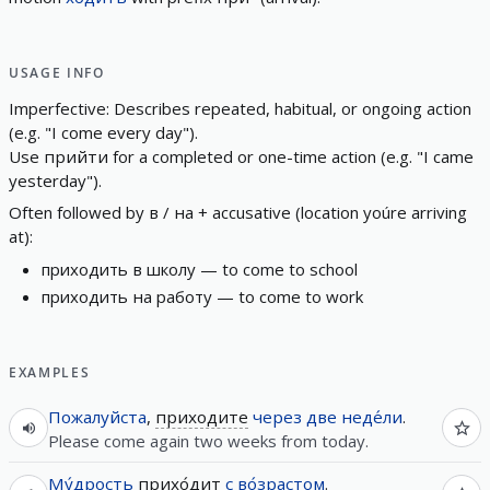
USAGE INFO
I
m
p
e
r
f
e
c
t
i
v
e
:
D
e
s
c
r
i
b
e
s
r
e
p
e
a
t
e
d
,
h
a
b
i
t
u
a
l
,
o
r
o
n
g
o
i
n
g
a
c
t
i
o
n
(
e
.
g
.
"
I
c
o
m
e
e
v
e
r
y
d
a
y
"
)
.
U
s
e
прийти
f
o
r
a
c
o
m
p
l
e
t
e
d
o
r
o
n
e
-
t
i
m
e
a
c
t
i
o
n
(
e
.
g
.
"
I
c
a
m
e
y
e
s
t
e
r
d
a
y
"
)
.
O
f
t
e
n
f
o
l
l
o
w
e
d
b
y
в
/
на
+
a
c
c
u
s
a
t
i
v
e
(
l
o
c
a
t
i
o
n
y
o
ú
r
e
a
r
r
i
v
i
n
g
a
t
)
:
приходить
в
школу
—
t
o
c
o
m
e
t
o
s
c
h
o
o
l
приходить
на
работу
—
t
o
c
o
m
e
t
o
w
o
r
k
EXAMPLES
Пожалуйста
,
приходите
через
две
неде́ли
.
Please come again two weeks from today.
Му́дрость
прихо́дит
с
во́зрастом
.