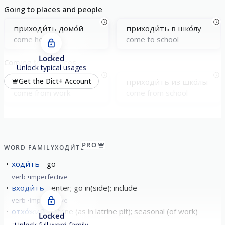
Going to places and people
приходи́ть домо́й
приходи́ть в шко́лу
come home
come to school
Locked
Coming from places
Unlock typical usages
приходи́ть с рабо́ты
приходи́ть из шко́лы
Get the Dict+ Account
come from work
come from school
PRO
WORD FAMILY
ХОДИ́ТЬ
ходи́ть
go
verb
imperfective
входи́ть
enter; go in(side); include
verb
imperfective
отхо́жий
latrine (as in latrine pit); seasonal (of work)
Locked
adjective