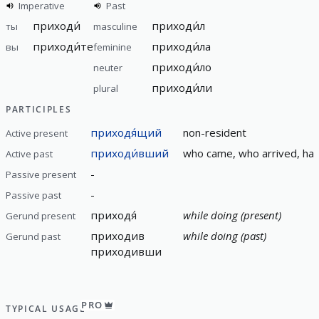
Imperative
Past
приходи́
приходи́л
ты
masculine
приходи́те
приходи́ла
вы
feminine
приходи́ло
neuter
приходи́ли
plural
PARTICIPLES
приходя́щий
non-resident
Active present
приходи́вший
who came, who arrived, ha
Active past
-
Passive present
-
Passive past
приходя́
while doing (present)
Gerund present
приходив
while doing (past)
Gerund past
приходивши
PRO
TYPICAL USAGE