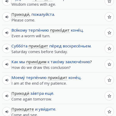
Wisdom comes with age.
Приходи́
,
пожалуйста
.
Please come.
Вся́кому
терпе́нию
прихо́дит
коне́ц
.
Even a worm will turn.
Суббо́та
прихо́дит
пе́ред
воскресе́ньем
.
Saturday comes before Sunday.
Как
мы
прихо́дим
к
тако́му
заключе́нию
?
How do we draw this conclusion?
Моему́
терпе́нию
прихо́дит
коне́ц
.
I am at the end of my patience.
Приходи́
за́втра
ещё
.
Come again tomorrow.
Приходите
и
уви́дите
.
Come and see.