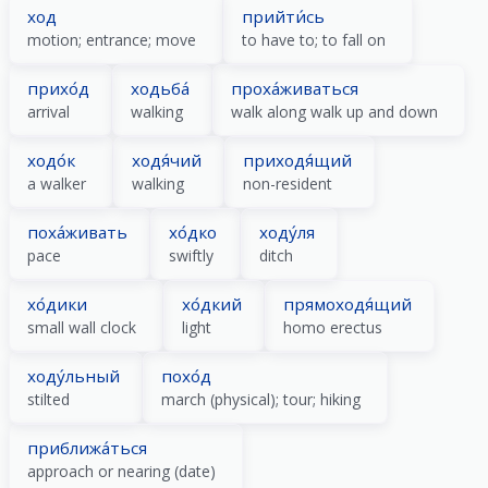
ход
прийти́сь
motion; entrance; move
to have to; to fall on
прихо́д
ходьба́
проха́живаться
arrival
walking
walk along walk up and down
ходо́к
ходя́чий
приходя́щий
a walker
walking
non-resident
поха́живать
хо́дко
ходу́ля
pace
swiftly
ditch
хо́дики
хо́дкий
прямоходя́щий
small wall clock
light
homo erectus
ходу́льный
похо́д
stilted
march (physical); tour; hiking
приближа́ться
approach or nearing (date)