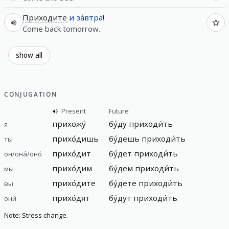
Приходите
и
за́втра
!
Come back tomorrow.
show all
CONJUGATION
Present
Future
прихожу́
бу́ду
приходи́ть
я
прихо́дишь
бу́дешь
приходи́ть
ты
прихо́дит
бу́дет
приходи́ть
он/она́/оно́
прихо́дим
бу́дем
приходи́ть
мы
прихо́дите
бу́дете
приходи́ть
вы
прихо́дят
бу́дут
приходи́ть
они́
Note: Stress change.