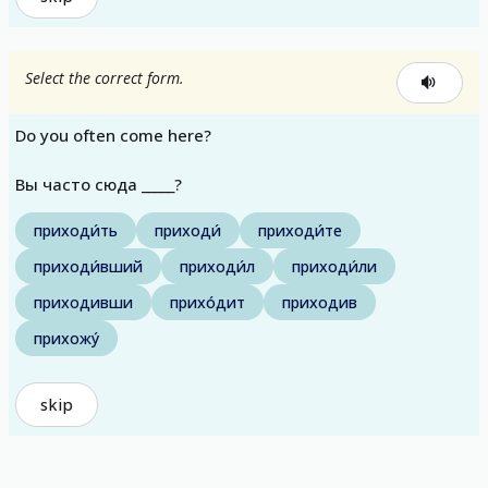
Select the correct form.
Do you often come here?
Вы часто сюда _____?
приходи́ть
приходи́
приходи́те
приходи́вший
приходи́л
приходи́ли
приходивши
прихо́дит
приходив
прихожу́
skip