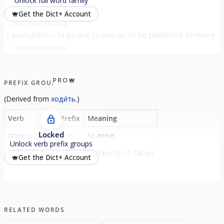
Unlock full word family
уходи́ть
leave
Get the Dict+ Account
verb
imperfective
выходи́ть
to go out; to use up; to be published; to marry
verb
imperfective
show all
PRO
PREFIX GROUP
(
Derived from
ходи́ть
.)
Verb
Prefix
Meaning
Locked
приходи́ть
при-
to arrive
Unlock verb prefix groups
приходи́ться
при-
to have to; to fall on
Get the Dict+ Account
RELATED WORDS