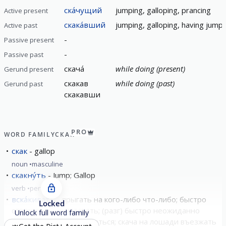
ска́чущий
jumping, galloping, prancing
Active present
скака́вший
jumping, galloping, having jump
Active past
-
Passive present
-
Passive past
скача́
while doing (present)
Gerund present
скакав
while doing (past)
Gerund past
скакавши
PRO
WORD FAMILY
СКАК
скак
gallop
noun
masculine
скакну́ть
Jump; Gallop
verb
perfective
вска́кивать
прыгать на кого-либо что-либо; быстро
Locked
стремительно вставать; (разг) быстро неожиданно
Unlock full word family
появляться образовываться; скача на лошади въезжать