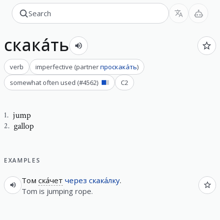
скака́ть
verb
imperfective
(
partner
проскака́ть
)
somewhat often used
(#
4562
)
C2
jump
1
.
gallop
2
.
EXAMPLES
Том
ска́чет
через
скака́лку
.
Tom is jumping rope.