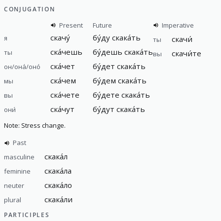
CONJUGATION
Present
Future
Imperative
скачу́
бу́ду
скака́ть
я
скачи́
ты
ска́чешь
бу́дешь
скака́ть
ты
скачи́те
вы
ска́чет
бу́дет
скака́ть
он/она́/оно́
ска́чем
бу́дем
скака́ть
мы
ска́чете
бу́дете
скака́ть
вы
ска́чут
бу́дут
скака́ть
они́
Note: Stress change.
Past
скака́л
masculine
скака́ла
feminine
скака́ло
neuter
скака́ли
plural
PARTICIPLES