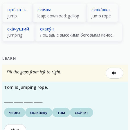
пры́гать
ска́чка
скака́лка
jump
leap; download; gallop
jump rope
ска́чущий
скаку́н
jumping
Лошадь с высокими беговыми качествами
LEARN
Fill the gaps from left to right.
Tom is jumping rope.
_____ _____ _____ _____.
через
скака́лку
том
ска́чет