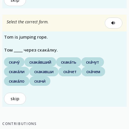
skip
Select the correct form.
Tom is jumping rope.
Том _____ через скака́лку.
скачу́
скака́вший
скака́ть
ска́чут
скака́ли
скакавши
ска́чет
ска́чем
скака́ло
скачи́
skip
CONTRIBUTIONS