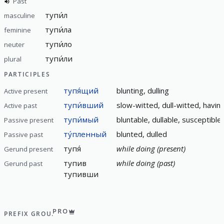
Past
тупи́л
masculine
тупи́ла
feminine
тупи́ло
neuter
тупи́ли
plural
PARTICIPLES
тупя́щий
blunting, dulling
Active present
тупи́вший
slow-witted, dull-witted, havi
Active past
тупи́мый
bluntable, dullable, susceptible
Passive present
ту́пленный
blunted, dulled
Passive past
тупя́
while doing (present)
Gerund present
тупив
while doing (past)
Gerund past
тупивши
PRO
PREFIX GROUP