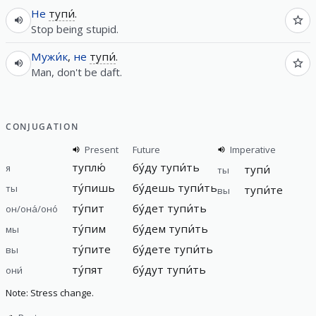
Не
тупи́
.
Stop being stupid.
Мужи́к
,
не
тупи́
.
Man, don't be daft.
CONJUGATION
Present
Future
Imperative
туплю́
бу́ду тупи́ть
я
тупи́
ты
ту́пишь
бу́дешь тупи́ть
ты
тупи́те
вы
ту́пит
бу́дет тупи́ть
он/она́/оно́
ту́пим
бу́дем тупи́ть
мы
ту́пите
бу́дете тупи́ть
вы
ту́пят
бу́дут тупи́ть
они́
Note: Stress change.