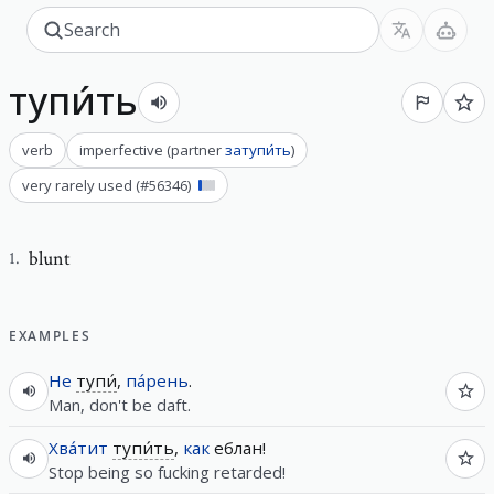
тупи́ть
verb
imperfective
(
partner
затупи́ть
)
very rarely used
(#
56346
)
blunt
1
.
EXAMPLES
Не
тупи́
,
па́рень
.
Man, don't be daft.
Хва́тит
тупи́ть
,
как
еблан!
Stop being so fucking retarded!