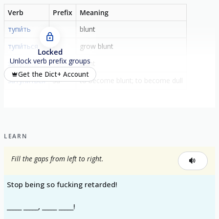
Verb
Prefix
Meaning
тупи́ть
-
blunt
тупи́ться
-
grow blunt
Locked
Unlock verb prefix groups
затупи́ть
за-
blunt
Get the Dict+ Account
затупи́ться
за-
to become blunt; to become dull
LEARN
Fill the gaps from left to right.
Stop being so fucking retarded!
_____ _____, _____ _____!