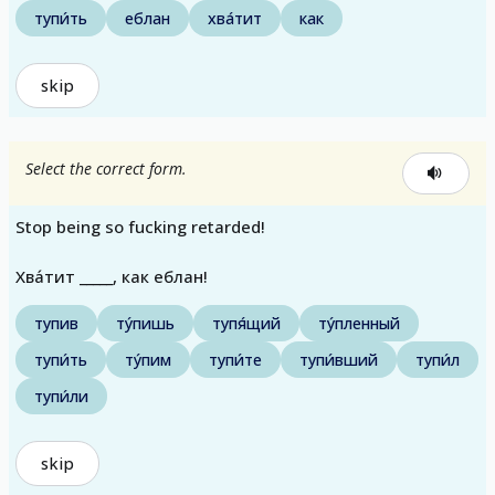
тупи́ть
еблан
хва́тит
как
skip
Select the correct form.
Stop being so fucking retarded!
Хва́тит _____, как еблан!
тупив
ту́пишь
тупя́щий
ту́пленный
тупи́ть
ту́пим
тупи́те
тупи́вший
тупи́л
тупи́ли
skip