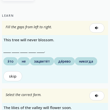
LEARN
Fill the gaps from left to right.
This tree will never blossom.
_____ _____ _____ _____ _____.
э́то
не
зацветёт
де́рево
никогда
skip
Select the correct form.
The lilies of the valley will flower soon.