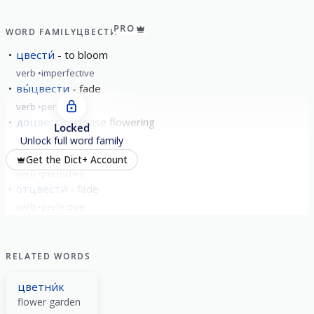
PRO
WORD FAMILY
ЦВЕСТИ́
цвести́
to bloom
verb
imperfective
вы́цвести
fade
verb
perfective
доцвести́
cease flowering
Locked
verb
perfective
Unlock full word family
зацвести́
blossom
Get the Dict+ Account
verb
perfective
отцвести́
fade
verb
perfective
RELATED WORDS
цветни́к
flower garden