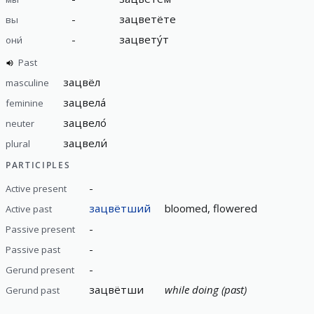
-
зацветёте
вы
-
зацвету́т
они́
Past
зацвёл
masculine
зацвела́
feminine
зацвело́
neuter
зацвели́
plural
PARTICIPLES
-
Active present
зацвётший
bloomed, flowered
Active past
-
Passive present
-
Passive past
-
Gerund present
зацвётши
while doing (past)
Gerund past