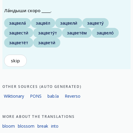
Ла́ндыши скоро _____.
зацвела́
зацвёл
зацвели́
зацвету́
зацвести́
зацвету́т
зацветём
зацвело́
зацветёт
зацвети́
skip
OTHER SOURCES (AUTO GENERATED)
Wiktionary
PONS
bab.la
Reverso
MORE ABOUT THE TRANSLATIONS
bloom
blossom
break
into