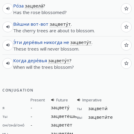
Ро́за
зацвела́
?
Has the rose blossomed?
Ви́шни
вот-вот
зацвету́т
.
The cherry trees are about to blossom.
Э́ти
дере́вья
никогда
не
зацвету́т
.
These trees will never blossom.
Когда
дере́вья
зацвету́т
?
When will the trees blossom?
CONJUGATION
Present
Future
Imperative
-
зацвету́
я
зацвети́
ты
-
зацветёшь
ты
зацвети́те
вы
-
зацветёт
он/она́/оно́
-
зацветём
мы