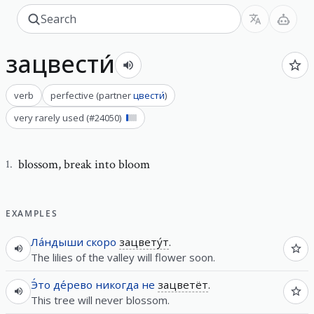
зацвести́
verb
perfective
(
partner
цвести́
)
very rarely used
(#
24050
)
blossom
,
break into bloom
1
.
EXAMPLES
Ла́ндыши
скоро
зацвету́т
.
The lilies of the valley will flower soon.
Э́то
де́рево
никогда
не
зацветёт
.
This tree will never blossom.