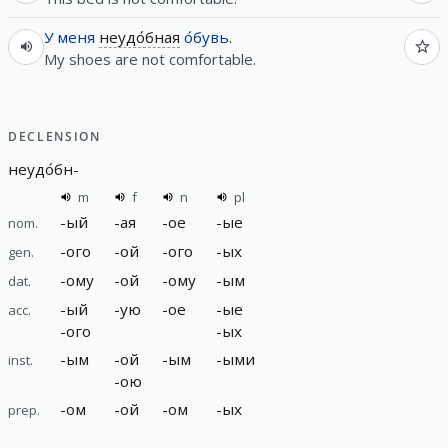
У
меня
неудо́бная
о́бувь
.
My shoes are not comfortable.
DECLENSION
неудо́бн
-
m
f
n
pl
-
ый
-
ая
-
ое
-
ые
nom.
-
ого
-
ой
-
ого
-
ых
gen.
-
ому
-
ой
-
ому
-
ым
dat.
-
ый
-
ую
-
ое
-
ые
acc.
-
ого
-
ых
-
ым
-
ой
-
ым
-
ыми
inst.
-
ою
-
ом
-
ой
-
ом
-
ых
prep.