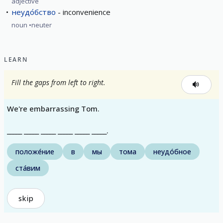
adjective
неудо́бство
inconvenience
noun
neuter
LEARN
Fill the gaps from left to right.
We're embarrassing Tom.
_____ _____ _____ _____ _____ _____.
положе́ние
в
мы
тома
неудо́бное
ста́вим
skip