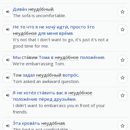
Дива́н
неудо́бный
.
The sofa is uncomfortable.
Не
то
что
я
не
хочу́
идти́
,
просто
э́то
неудо́бное
для
меня
вре́мя
.
It's not that I don't want to go, it's just it's not a
good time for me.
Мы
ста́вим
Тома
в
неудо́бное
положе́ние
.
We're embarrassing Tom.
Том
задал
неудо́бный
вопро́с
.
Tom asked an awkward question.
Я
не
хоте́л
ста́вить
вас
в
неудо́бное
положе́ние
пе́ред
друзья́ми
.
I didn't want to embarrass you in front of your
friends.
Э́та
крова́ть
неудо́бная
.
This bed is not comfortable.