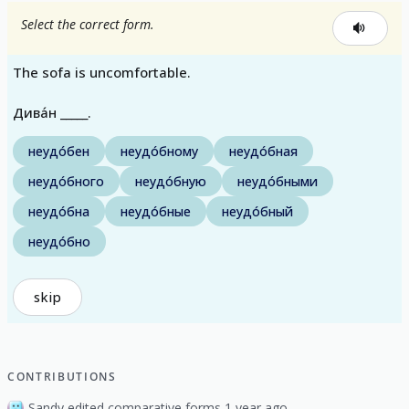
Select the correct form.
The sofa is uncomfortable.
Дива́н _____.
неудо́бен
неудо́бному
неудо́бная
неудо́бного
неудо́бную
неудо́бными
неудо́бна
неудо́бные
неудо́бный
неудо́бно
skip
CONTRIBUTIONS
Sandy edited comparative forms 1 year ago.