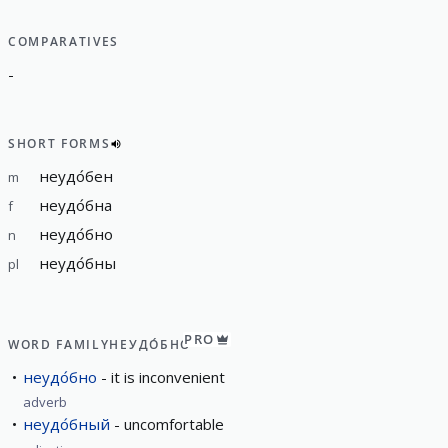
COMPARATIVES
-
SHORT FORMS
неудо́бен
m
неудо́бна
f
неудо́бно
n
неудо́бны
pl
PRO
WORD FAMILY
НЕУДО́БНО
неудо́бно
it is inconvenient
adverb
неудо́бный
uncomfortable