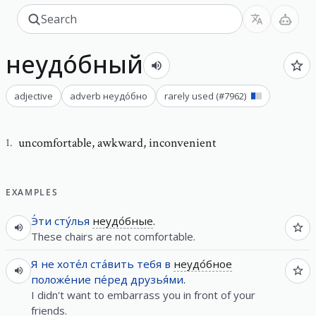
неудо́бный
adjective
adverb
неудо́бно
rarely used
(#
7962
)
uncomfortable
,
awkward, inconvenient
1
.
EXAMPLES
Э́ти
сту́лья
неудо́бные
.
These chairs are not comfortable.
Я
не
хоте́л
ста́вить
тебя
в
неудо́бное
положе́ние
пе́ред
друзья́ми
.
I didn't want to embarrass you in front of your
friends.