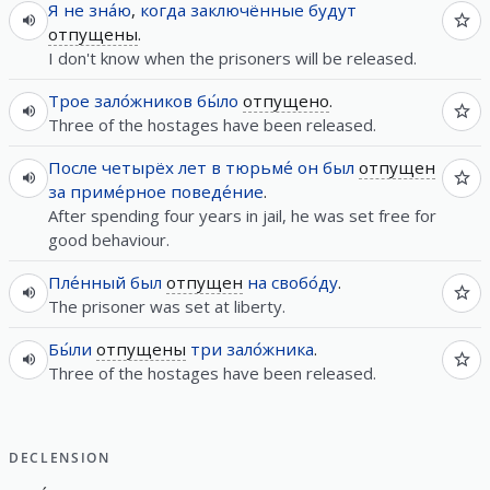
Я
не
зна́ю
,
когда
заключённые
будут
отпущены
.
I don't know when the prisoners will be released.
Трое
зало́жников
бы́ло
отпущено
.
Three of the hostages have been released.
После
четырёх
лет
в
тюрьме́
он
был
отпущен
за
приме́рное
поведе́ние
.
After spending four years in jail, he was set free for
good behaviour.
Пле́нный
был
отпущен
на
свобо́ду
.
The prisoner was set at liberty.
Бы́ли
отпущены
три
зало́жника
.
Three of the hostages have been released.
DECLENSION