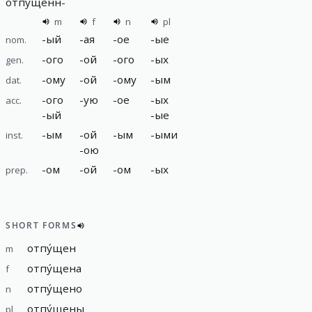
отпу́щенн
-
m
f
n
pl
-
ый
-
ая
-
ое
-
ые
nom.
-
ого
-
ой
-
ого
-
ых
gen.
-
ому
-
ой
-
ому
-
ым
dat.
-
ого
-
ую
-
ое
-
ых
acc.
-
ый
-
ые
-
ым
-
ой
-
ым
-
ыми
inst.
-
ою
-
ом
-
ой
-
ом
-
ых
prep.
SHORT FORMS
отпу́щен
m
отпу́щена
f
отпу́щено
n
отпу́щены
pl