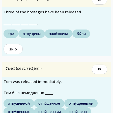
Three of the hostages have been released.
_____ _____ _____ _____.
три
отпущены
зало́жника
бы́ли
skip
Select the correct form.
Tom was released immediately.
Том был немедленно _____.
отпу́щенной
отпу́щенное
отпу́щенными
отпу́щенных
отпу́щенным
отпу́щена