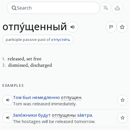
отпу́щенный
participle passive past
of
отпусти́ть
released
,
set free
1
.
dismissed
,
discharged
2
.
EXAMPLES
Том
был
немедленно
отпущен
.
Tom was released immediately.
Зало́жники
будут
отпущены
за́втра
.
The hostages will be released tomorrow.