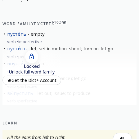
PRO
WORD FAMILY
ПУСТЕ́ТЬ
пусте́ть
empty
verb
imperfective
пусти́ть
let; set in motion; shoot; turn on; let go
verb
perfective
впусти́ть
let in
Locked
verb
perfective
Unlock full word family
упусти́ть
to miss (a chance); let go
Get the Dict+ Account
verb
perfective
вы́пустить
let out; issue; to produce
verb
perfective
show all
LEARN
Fill the gaps from left to right.