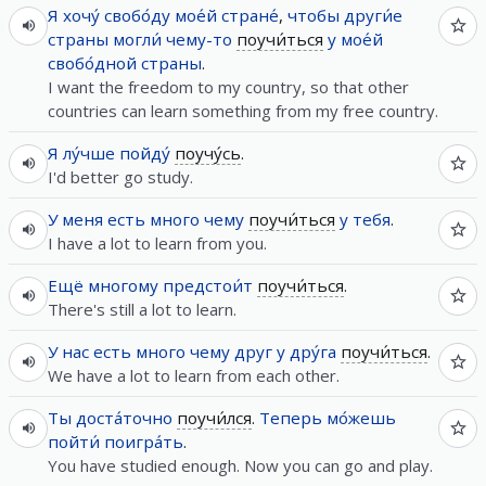
Я
хочу́
свобо́ду
мое́й
стране́
,
чтобы
други́е
страны
могли́
чему-то
поучи́ться
у
мое́й
свобо́дной
страны
.
I want the freedom to my country, so that other
countries can learn something from my free country.
Я
лу́чше
пойду́
поучу́сь
.
I'd better go study.
У
меня
есть
много
чему
поучи́ться
у
тебя
.
I have a lot to learn from you.
Ещё
многому
предстои́т
поучи́ться
.
There's still a lot to learn.
У
нас
есть
много
чему
друг
у
дру́га
поучи́ться
.
We have a lot to learn from each other.
Ты
доста́точно
поучи́лся
.
Теперь
мо́жешь
пойти́
поигра́ть
.
You have studied enough. Now you can go and play.