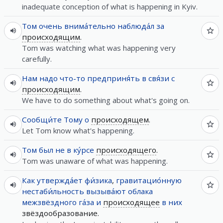
inadequate conception of what is happening in Kyiv.
Том
очень
внима́тельно
наблюда́л
за
происходящим
.
Tom was watching what was happening very
carefully.
Нам
надо
что-то
предприня́ть
в
свя́зи
с
происходящим
.
We have to do something about what's going on.
Сообщи́те
Тому
о
происходящем
.
Let Tom know what's happening.
Том
был
не
в
ку́рсе
происходящего
.
Tom was unaware of what was happening.
Как
утвержда́ет
фи́зика
,
гравитацио́нную
нестаби́льность
вызыва́ют
облака
межзвёздного
га́за
и
происходящее
в
них
звёздообразование.