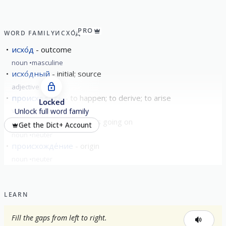
PRO
WORD FAMILY
ИСХО́Д
исхо́д
outcome
noun
masculine
исхо́дный
initial; source
adjective
происходи́ть
to happen; to derive; to arise
Locked
verb
imperfective
Unlock full word family
происходя́щее
what is going on
Get the Dict+ Account
noun
neuter
происхожде́ние
origin
noun
neuter
LEARN
Fill the gaps from left to right.