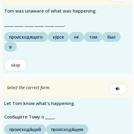
Tom was unaware of what was happening.
_____ _____ _____ _____ _____ _____.
происходящего
ку́рсе
не
том
был
в
skip
Select the correct form.
Let Tom know what's happening.
Сообщи́те Тому о _____.
происходя́щей
происходя́щем