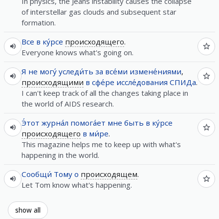
In physics, the Jeans instability causes the collapse
of interstellar gas clouds and subsequent star
formation.
Все
в
ку́рсе
происходящего
.
Everyone knows what's going on.
Я
не
могу́
уследи́ть
за
все́ми
измене́ниями
,
происходящими
в
сфе́ре
иссле́дования
СПИДа
.
I can't keep track of all the changes taking place in
the world of AIDS research.
Э́тот
журна́л
помога́ет
мне
быть
в
ку́рсе
происходящего
в
ми́ре
.
This magazine helps me to keep up with what's
happening in the world.
Сообщи́
Тому
о
происходящем
.
Let Tom know what's happening.
show all