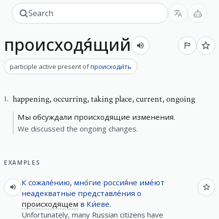
происходя́щий
participle active present
of
происходи́ть
happening
,
occurring, taking place, current, ongoing
1
.
Мы обсуждали происходящие изменения.
We discussed the ongoing changes.
EXAMPLES
К сожале́нию
,
мно́гие
россия́не
име́ют
неадекватные
представле́ния
о
происходящем
в
Ки́еве
.
Unfortunately, many Russian citizens have