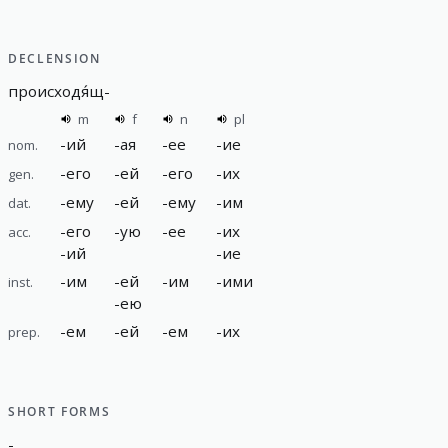
DECLENSION
происходя́щ
-
m
f
n
pl
-
ий
-
ая
-
ее
-
ие
nom.
-
его
-
ей
-
его
-
их
gen.
-
ему
-
ей
-
ему
-
им
dat.
-
его
-
ую
-
ее
-
их
acc.
-
ий
-
ие
-
им
-
ей
-
им
-
ими
inst.
-
ею
-
ем
-
ей
-
ем
-
их
prep.
SHORT FORMS
-