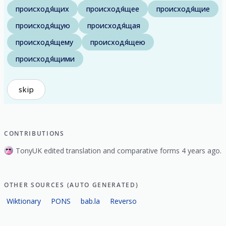
происходя́щих
происходя́щее
происходя́щие
происходя́щую
происходя́щая
происходя́щему
происходя́щею
происходя́щими
skip
CONTRIBUTIONS
TonyUK edited translation and comparative forms 4 years ago.
OTHER SOURCES (AUTO GENERATED)
Wiktionary
PONS
bab.la
Reverso