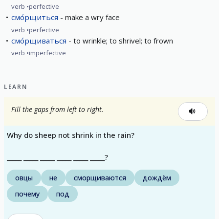
verb
perfective
смо́рщиться
make a wry face
verb
perfective
смо́рщиваться
to wrinkle; to shrivel; to frown
verb
imperfective
LEARN
Fill the gaps from left to right.
Why do sheep not shrink in the rain?
_____ _____ _____ _____ _____ _____?
овцы
не
сморщиваются
дождём
почему
под