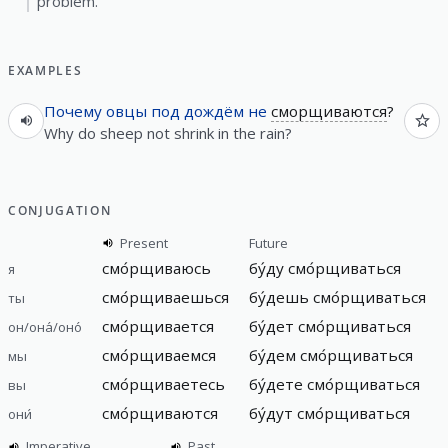
problem.
EXAMPLES
Почему
овцы
под
дождём
не
сморщиваются
?
Why do sheep not shrink in the rain?
CONJUGATION
Present
Future
смо́рщиваюсь
бу́ду
смо́рщиваться
я
смо́рщиваешься
бу́дешь
смо́рщиваться
ты
смо́рщивается
бу́дет
смо́рщиваться
он/она́/оно́
смо́рщиваемся
бу́дем
смо́рщиваться
мы
смо́рщиваетесь
бу́дете
смо́рщиваться
вы
смо́рщиваются
бу́дут
смо́рщиваться
они́
Imperative
Past