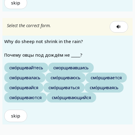
skip
Select the correct form.
Why do sheep not shrink in the rain?
Почему овцы под дождём не _____?
смо́рщивайтесь
сморщивавшись
смо́рщивалась
смо́рщиваюсь
смо́рщивается
смо́рщивайся
смо́рщиваться
смо́рщиваясь
смо́рщиваются
смо́рщивающийся
skip