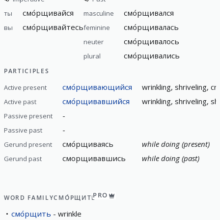
смо́рщивайся
смо́рщивался
ты
masculine
смо́рщивайтесь
смо́рщивалась
вы
feminine
смо́рщивалось
neuter
смо́рщивались
plural
PARTICIPLES
смо́рщивающийся
wrinkling, shriveling, c
Active present
смо́рщивавшийся
wrinkling, shriveling, s
Active past
-
Passive present
-
Passive past
смо́рщиваясь
while doing (present)
Gerund present
сморщивавшись
while doing (past)
Gerund past
PRO
WORD FAMILY
СМО́РЩИТЬ
смо́рщить
wrinkle