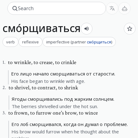
смо́рщиваться
verb
reflexive
imperfective
(
partner
смо́рщиться
)
to wrinkle
,
to crease, to crinkle
1
.
Его лицо начало сморщиваться от старости.
His face began to wrinkle with age.
to shrivel
,
to contract, to shrink
2
.
Ягоды сморщивались под жарким солнцем.
The berries shrivelled under the hot sun.
to frown
,
to furrow one's brow, to wince
3
.
Его лоб сморщивался, когда он думал о проблеме.
His brow would furrow when he thought about the