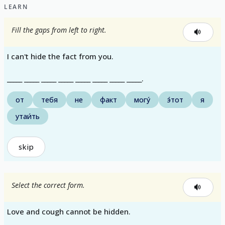
LEARN
Fill the gaps from left to right.
I can't hide the fact from you.
_____ _____ _____ _____ _____ _____ _____ _____.
от
тебя
не
факт
могу́
э́тот
я
утаи́ть
skip
Select the correct form.
Love and cough cannot be hidden.