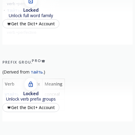
verb
perfective
Locked
таи́ться
lurk
Unlock full word family
verb
imperfective
Get the Dict+ Account
затаи́ться
to hide
verb
perfective
PRO
PREFIX GROUP
(
Derived from
таи́ть
.)
Verb
Prefix
Meaning
Locked
утаи́ть
у-
conceal
Unlock verb prefix groups
утаи́ться
у-
to hide
Get the Dict+ Account