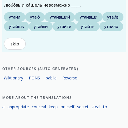
Любо́вь и ка́шель невозможно _____.
утаи́л
утаю́
утаи́вший
утаивши
утаи́в
утаи́шь
утаи́ли
утаи́те
утаи́ть
утаи́ло
skip
OTHER SOURCES (AUTO GENERATED)
Wiktionary
PONS
bab.la
Reverso
MORE ABOUT THE TRANSLATIONS
a
appropriate
conceal
keep
oneself
secret
steal
to