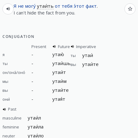
Я
не
могу́
утаи́ть
от
тебя
э́тот
факт
.
I can't hide the fact from you.
CONJUGATION
Present
Future
Imperative
-
утаю́
я
утаи́
ты
-
утаи́шь
ты
утаи́те
вы
-
утаи́т
он/она́/оно́
-
утаи́м
мы
-
утаи́те
вы
-
утая́т
они́
Past
утаи́л
masculine
утаи́ла
feminine
утаи́ло
neuter