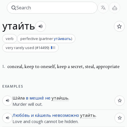
утаи́ть
verb
perfective
(
partner
ута́ивать
)
very rarely used
(#
14499
)
conceal
,
keep to oneself, keep a secret, steal, appropriate
1
.
EXAMPLES
Ши́ла
в
мешке́
не
утаи́шь
.
Murder will out.
Любо́вь
и
ка́шель
невозможно
утаи́ть
.
Love and cough cannot be hidden.