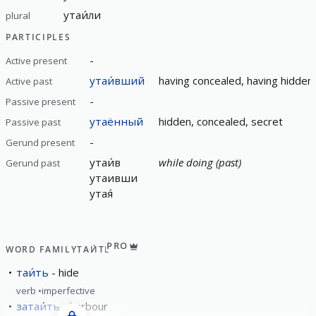
утаи́ли
plural
PARTICIPLES
-
Active present
утаи́вший
having concealed, having hidden
Active past
-
Passive present
утаённый
hidden, concealed, secret
Passive past
-
Gerund present
утаи́в
while doing (past)
Gerund past
утаивши
утая́
PRO
WORD FAMILY
ТАИ́ТЬ
таи́ть
hide
verb
imperfective
затаи́ть
harbour