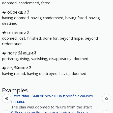
doomed, condemned, fated
обрёкший
having doomed, having condemned, having fated, having
destined
отпе́вший
doomed, lost, finished, done for, beyond hope, beyond
redemption
погиба́ющий
perishing, dying, vanishing, disappearing, doomed
сгуби́вший
having ruined, having destroyed, having doomed
Examples
Э́тот
план
был
обречен
на
прова́л
с
самого
начала
.
The plan was doomed to failure from the start.
Я
бы
не
стал
больше
его
тро́гать
.
Вы
не