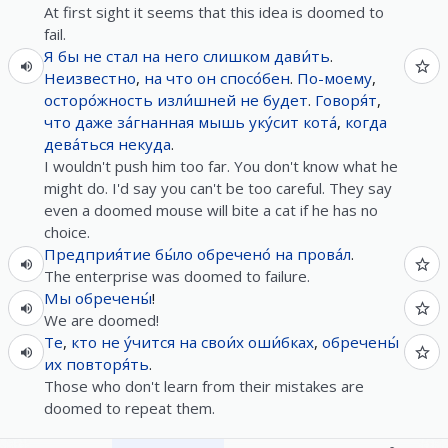
At first sight it seems that this idea is doomed to
fail.
Я
бы
не
стал
на
него
слишком
дави́ть
.
Неизвестно
,
на
что
он
спосо́бен
.
По-моему
,
осторо́жность
изли́шней
не
будет
.
Говоря́т
,
что
даже
за́гнанная
мышь
уку́сит
кота́
,
когда
дева́ться
некуда
.
I wouldn't push him too far. You don't know what he
might do. I'd say you can't be too careful. They say
even a doomed mouse will bite a cat if he has no
choice.
Предприя́тие
бы́ло
обречено́
на
прова́л
.
The enterprise was doomed to failure.
Мы
обречены́
!
We are doomed!
Те
,
кто
не
у́чится
на
свои́х
оши́бках
,
обречены́
их
повторя́ть
.
Those who don't learn from their mistakes are
doomed to repeat them.