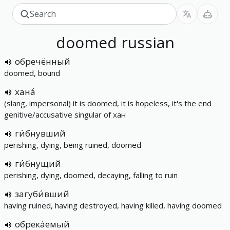
doomed
russian
обречённый
doomed, bound
хана́
(slang, impersonal) it is doomed, it is hopeless, it's the end
genitive/accusative singular of хан
ги́бнувший
perishing, dying, being ruined, doomed
ги́бнущий
perishing, dying, doomed, decaying, falling to ruin
загуби́вший
having ruined, having destroyed, having killed, having doomed
обрека́емый