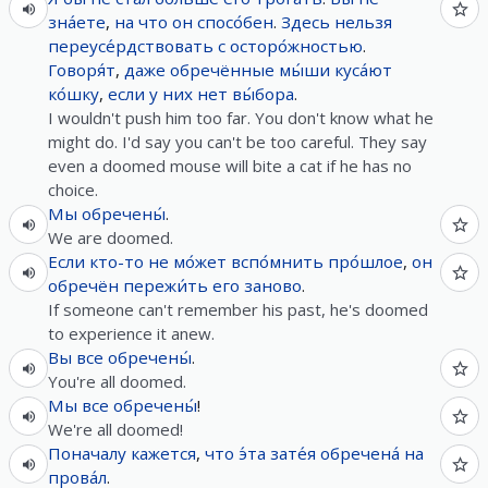
зна́ете
,
на
что
он
спосо́бен
.
Здесь
нельзя
переусе́рдствовать
с
осторо́жностью
.
Говоря́т
,
даже
обречённые
мы́ши
куса́ют
ко́шку
,
если
у
них
нет
вы́бора
.
I wouldn't push him too far. You don't know what he
might do. I'd say you can't be too careful. They say
even a doomed mouse will bite a cat if he has no
choice.
Мы
обречены́
.
We are doomed.
Если
кто-то
не
мо́жет
вспо́мнить
про́шлое
,
он
обречён
пережи́ть
его
заново
.
If someone can't remember his past, he's doomed
to experience it anew.
Вы
все
обречены́
.
You're all doomed.
Мы
все
обречены́
!
We're all doomed!
Поначалу
кажется
,
что
э́та
зате́я
обречена́
на
прова́л
.