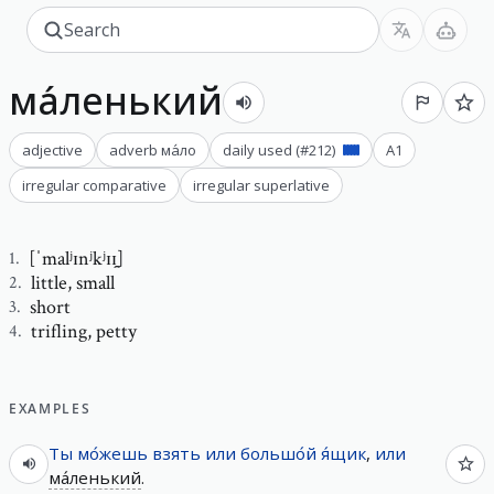
ма́ленький
adjective
adverb
ма́ло
daily used
(#
212
)
A1
irregular comparative
irregular superlative
[ˈmalʲɪnʲkʲɪɪ̯]
1
.
little
,
small
2
.
short
3
.
trifling
,
petty
4
.
EXAMPLES
Ты
мо́жешь
взять
или
большо́й
я́щик
,
или
ма́ленький
.