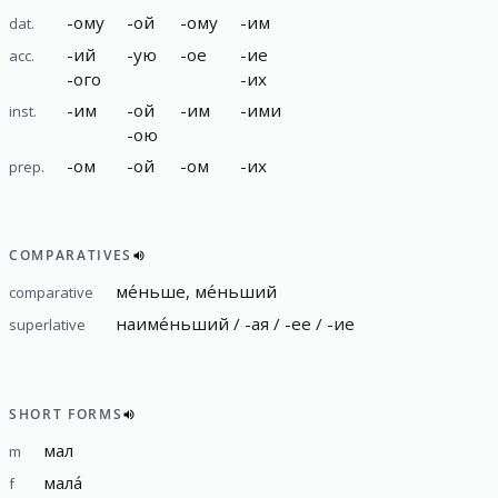
-
ому
-
ой
-
ому
-
им
dat.
-
ий
-
ую
-
ое
-
ие
acc.
-
ого
-
их
-
им
-
ой
-
им
-
ими
inst.
-
ою
-
ом
-
ой
-
ом
-
их
prep.
COMPARATIVES
ме́ньше, ме́ньший
comparative
наиме́ньший / -ая / -ее / -ие
superlative
SHORT FORMS
мал
m
мала́
f