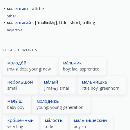
ма́ленько
a little
other
ма́ленький
[ˈmalʲɪnʲkʲɪɪ̯]; little; short; trifling
adjective
RELATED WORDS
молодо́й
ма́льчик
[mʌɫɐˈdoɪ̯]; young; new
boy; lad; apprentice
небольшо́й
ма́лый
мальчи́шка
small
[ˈmaɫɨɪ̯]; small
little boy; greenhorn
малы́ш
молодёжь
baby boy
young; young generation
кро́шечный
ма́лость
мальчи́шеский
very tiny
trifle
boyish