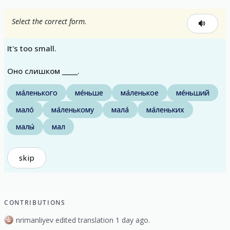
Select the correct form.
It's too small.
Оно слишком _____.
ма́ленького
ме́ньше
ма́ленькое
ме́ньший
мало́
ма́ленькому
мала́
ма́леньких
малы́
мал
skip
CONTRIBUTIONS
nrimanliyev edited translation 1 day ago.