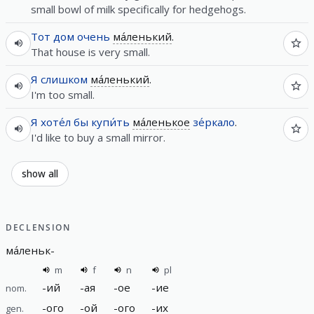
small bowl of milk specifically for hedgehogs.
Тот
дом
очень
ма́ленький
.
That house is very small.
Я
слишком
ма́ленький
.
I'm too small.
Я
хоте́л
бы
купи́ть
ма́ленькое
зе́ркало
.
I'd like to buy a small mirror.
show all
DECLENSION
ма́леньк
-
m
f
n
pl
-
ий
-
ая
-
ое
-
ие
nom.
-
ого
-
ой
-
ого
-
их
gen.