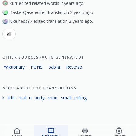
Kurt edited related words 2 years ago.
BasketQase edited translation 2 years ago.
luke.hess97 edited translation 2 years ago.
all
OTHER SOURCES (AUTO GENERATED)
Wiktionary
PONS
bab.la
Reverso
MORE ABOUT THE TRANSLATIONS
k
little
mal
n
petty
short
small
trifling
Home
Dictionary
Practice
Settings