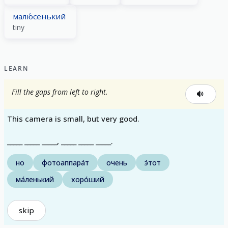
малю́сенький
tiny
LEARN
Fill the gaps from left to right.
This camera is small, but very good.
_____ _____ _____, _____ _____ _____.
но
фотоаппара́т
очень
э́тот
ма́ленький
хоро́ший
skip