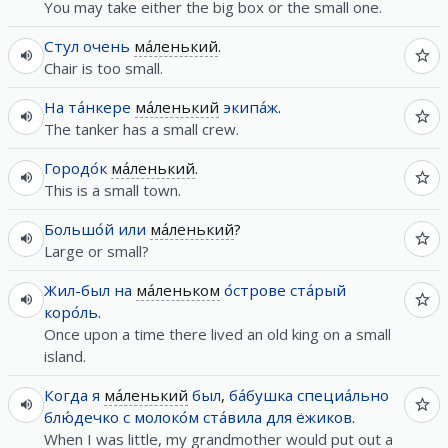
You may take either the big box or the small one.
Стул
очень
ма́ленький
.
Chair is too small.
На
та́нкере
ма́ленький
экипа́ж
.
The tanker has a small crew.
Городо́к
ма́ленький
.
This is a small town.
Большо́й
или
ма́ленький
?
Large or small?
Жил-был
на
ма́леньком
о́строве
ста́рый
коро́ль
.
Once upon a time there lived an old king on a small
island.
Когда
я
ма́ленький
был
,
ба́бушка
специа́льно
блю́дечко
с
молоко́м
ста́вила
для
ёжиков
.
When I was little, my grandmother would put out a