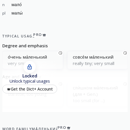
мало́
n
малы́
pl
PRO
TYPICAL USAGE
Degree and emphasis
о́чень ма́ленький
совсе́м ма́ленький
very small
really tiny; very small
Locked
Age and suitability
Unlock typical usages
ещё ма́ленький
сли́шком ма́ленький
Get the Dict+ Account
still little; too young
(для + Gen.)
too small (for ...)
PRO
WORD FAMILY
МА́ЛЕНЬКИЙ