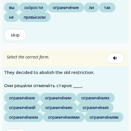
вы
ско́рости
ограниче́ние
ли
так
не
превы́сили
skip
Select the correct form.
They decided to abolish the old restriction.
Они реши́ли отмени́ть старое _____.
ограниче́ние
ограниче́нии
ограниче́ниях
ограниче́ний
ограниче́нию
ограниче́ния
ограниче́нием
ограниче́ниями
ограниче́ниям