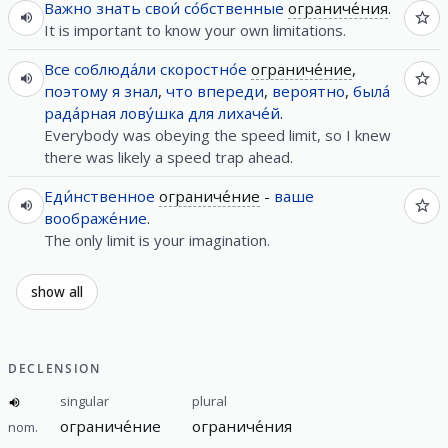
Важно
знать
свои́
со́бственные
ограниче́ния
.
It is important to know your own limitations.
Все
соблюда́ли
скоростно́е
ограниче́ние
,
поэтому
я
знал
,
что
впереди
,
вероятно
,
была́
рада́рная
лову́шка
для
лихаче́й
.
Everybody was obeying the speed limit, so I knew
there was likely a speed trap ahead.
Еди́нственное
ограниче́ние
-
ваше
воображе́ние
.
The only limit is your imagination.
show all
DECLENSION
singular
plural
ограниче́ние
ограниче́ния
nom.