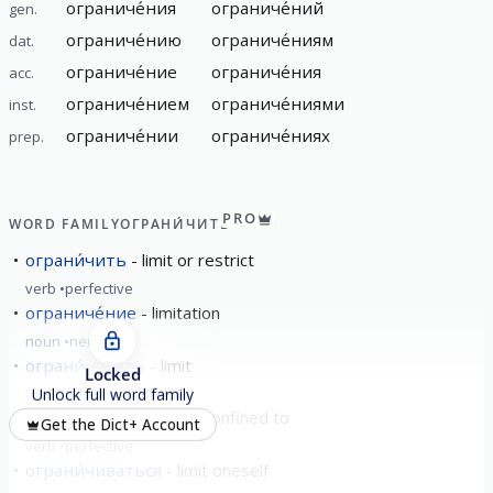
ограниче́ния
ограниче́ний
gen.
ограниче́нию
ограниче́ниям
dat.
ограниче́ние
ограниче́ния
acc.
ограниче́нием
ограниче́ниями
inst.
ограниче́нии
ограниче́ниях
prep.
PRO
WORD FAMILY
ОГРАНИ́ЧИТЬ
ограни́чить
limit or restrict
verb
perfective
ограниче́ние
limitation
noun
neuter
ограни́чивать
limit
Locked
verb
imperfective
Unlock full word family
ограни́читься
to be confined to
Get the Dict+ Account
verb
perfective
ограни́чиваться
limit oneself