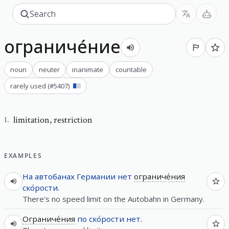
ограниче́ние
noun
neuter
inanimate
countable
rarely used
(#
5407
)
limitation
,
restriction
1
.
EXAMPLES
На
автобанах
Германии
нет
ограниче́ния
ско́рости
.
There's no speed limit on the Autobahn in Germany.
Ограниче́ния
по
ско́рости
нет
.