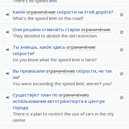
There's no speed limit.
Како́е
ограниче́ние
ско́рости
на
э́той
доро́ге
?
What's the speed limit on this road?
Они
реши́ли
отмени́ть
старое
ограниче́ние
.
They decided to abolish the old restriction.
Ты
зна́ешь
,
како́е
здесь
ограниче́ние
ско́рости
?
Do you know what the speed limit is here?
Вы
превы́сили
ограниче́ние
ско́рости
,
не так
ли
?
You were exceeding the speed limit, weren't you?
Существу́ет
план
по
ограниче́нию
испо́льзования
автотра́нспорта
в
це́нтре
города
.
There is a plan to restrict the use of cars in the city
center.