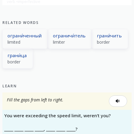
verb
imperfective
RELATED WORDS
ограни́ченный
ограничи́тель
грани́чить
limited
limiter
border
грани́ца
border
LEARN
Fill the gaps from left to right.
You were exceeding the speed limit, weren't you?
_____ _____ _____ _____, _____ _____ _____?