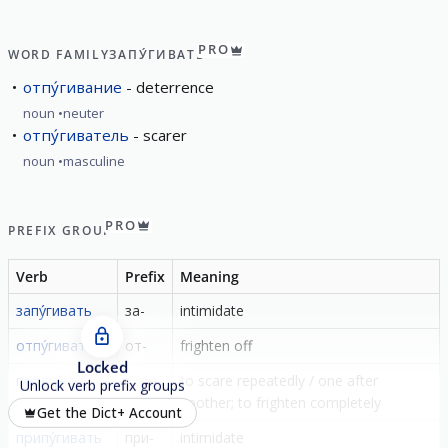
PRO
WORD FAMILY
ЗАПУ́ГИВАТЬ
отпу́гивание
deterrence
noun
neuter
отпу́гиватель
scarer
noun
masculine
PRO
PREFIX GROUP
Verb
Prefix
Meaning
запу́гивать
за-
intimidate
отпу́гивать
от-
frighten off
Locked
перепу́гивать
пере-
to scare repeatedly / one after
Unlock verb prefix groups
another; to frighten completely
Get the Dict+ Account
припу́гивать
при-
intimidate