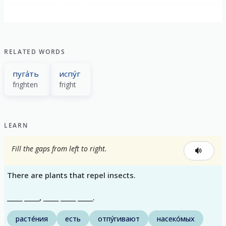
RELATED WORDS
пуга́ть
испу́г
frighten
fright
LEARN
Fill the gaps from left to right.
There are plants that repel insects.
_____ _____, _____ _____ _____.
расте́ния
есть
отпу́гивают
насеко́мых