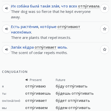
Их
соба́ка
была́
така́я
зла́я
,
что
всех
отпу́гивала
.
Their dog was so fierce that he kept everyone
away.
Есть
расте́ния
,
кото́рые
отпу́гивают
насеко́мых
.
There are plants that repel insects.
Запа́х
ке́дра
отпу́гивает
моль
.
The scent of cedar repels moths.
CONJUGATION
Present
Future
отпу́гиваю
бу́ду отпу́гивать
я
отпу́гиваешь
бу́дешь отпу́гивать
ты
отпу́гивает
бу́дет отпу́гивать
он/она́/оно́
отпу́гиваем
бу́дем отпу́гивать
мы