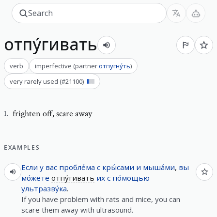
отпу́гивать
verb
imperfective
(
partner
отпугну́ть
)
very rarely used
(#
21100
)
frighten off
,
scare away
1
.
EXAMPLES
Если
у
вас
пробле́ма
с
кры́сами
и
мыша́ми
,
вы
мо́жете
отпу́гивать
их
с
по́мощью
ультразву́ка
.
If you have problem with rats and mice, you can
scare them away with ultrasound.