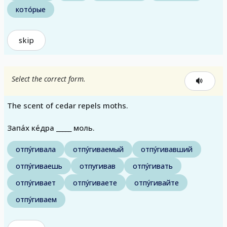
кото́рые
skip
Select the correct form.
The scent of cedar repels moths.
Запа́х ке́дра _____ моль.
отпу́гивала
отпу́гиваемый
отпу́гивавший
отпу́гиваешь
отпугивав
отпу́гивать
отпу́гивает
отпу́гиваете
отпу́гивайте
отпу́гиваем