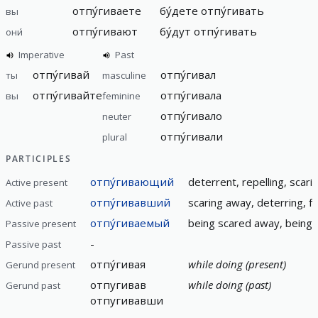
отпу́гиваете
бу́дете отпу́гивать
вы
отпу́гивают
бу́дут отпу́гивать
они́
Imperative
Past
отпу́гивай
отпу́гивал
ты
masculine
отпу́гивайте
отпу́гивала
вы
feminine
отпу́гивало
neuter
отпу́гивали
plural
PARTICIPLES
отпу́гивающий
deterrent, repelling, scari
Active present
отпу́гивавший
scaring away, deterring, fr
Active past
отпу́гиваемый
being scared away, being d
Passive present
-
Passive past
отпу́гивая
while doing (present)
Gerund present
отпугивав
while doing (past)
Gerund past
отпугивавши