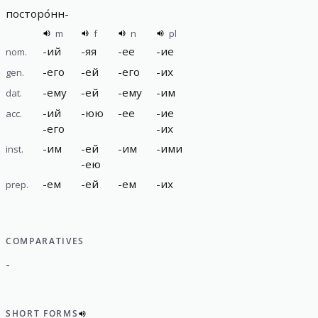
посторо́нн
-
m
f
n
pl
-
ий
-
яя
-
ее
-
ие
nom.
-
его
-
ей
-
его
-
их
gen.
-
ему
-
ей
-
ему
-
им
dat.
-
ий
-
юю
-
ее
-
ие
acc.
-
его
-
их
-
им
-
ей
-
им
-
ими
inst.
-
ею
-
ем
-
ей
-
ем
-
их
prep.
COMPARATIVES
-
SHORT FORMS