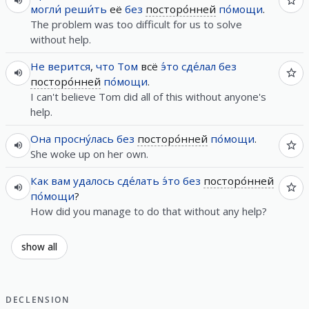
могли́
реши́ть
её
без
посторо́нней
по́мощи
.
The problem was too difficult for us to solve
without help.
Не
верится
,
что
Том
всё
э́то
сде́лал
без
посторо́нней
по́мощи
.
I can't believe Tom did all of this without anyone's
help.
Она
просну́лась
без
посторо́нней
по́мощи
.
She woke up on her own.
Как
вам
удалось
сде́лать
э́то
без
посторо́нней
по́мощи
?
How did you manage to do that without any help?
show all
DECLENSION