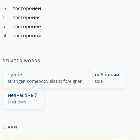
посторо́нен
m
посторо́ння
f
посторо́нне
n
посторо́нни
pl
RELATED WORDS
чужо́й
побо́чный
stranger; somebody else's; foreigner
side
незнако́мый
unknown
LEARN