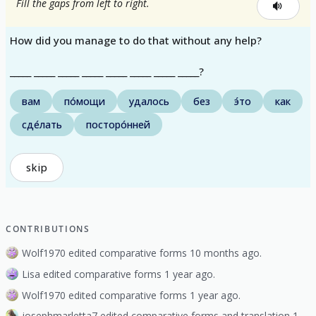
Fill the gaps from left to right.
How did you manage to do that without any help?
_____ _____ _____ _____ _____ _____ _____ _____?
вам
по́мощи
удалось
без
э́то
как
сде́лать
посторо́нней
skip
CONTRIBUTIONS
Wolf1970 edited comparative forms 10 months ago.
Lisa edited comparative forms 1 year ago.
Wolf1970 edited comparative forms 1 year ago.
josephmarletta7 edited comparative forms and translation 1