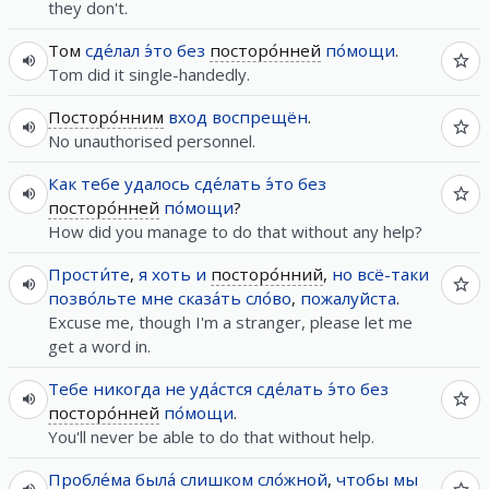
they don't.
Том
сде́лал
э́то
без
посторо́нней
по́мощи
.
Tom did it single-handedly.
Посторо́нним
вход
воспрещён
.
No unauthorised personnel.
Как
тебе
удалось
сде́лать
э́то
без
посторо́нней
по́мощи
?
How did you manage to do that without any help?
Прости́те
,
я
хоть
и
посторо́нний
,
но
всё-таки
позво́льте
мне
сказа́ть
сло́во
,
пожалуйста
.
Excuse me, though I'm a stranger, please let me
get a word in.
Тебе
никогда
не
уда́стся
сде́лать
э́то
без
посторо́нней
по́мощи
.
You'll never be able to do that without help.
Пробле́ма
была́
слишком
сло́жной
,
чтобы
мы