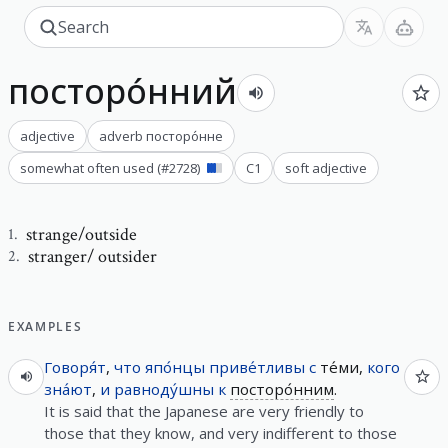
посторо́нний
adjective
adverb
посторо́нне
somewhat often used
(#
2728
)
C1
soft adjective
strange/outside
1
.
stranger/ outsider
2
.
EXAMPLES
Говоря́т
,
что
япо́нцы
приве́тливы
с
те́ми,
кого
зна́ют
,
и
равноду́шны
к
посторо́нним
.
It is said that the Japanese are very friendly to
those that they know, and very indifferent to those