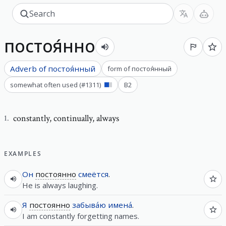
постоя́нно
Adverb of
постоя́нный
form of
постоя́нный
somewhat often used
(#
1311
)
B2
constantly
,
continually, always
1
.
EXAMPLES
Он
постоянно
смеётся
.
He is always laughing.
Я
постоянно
забыва́ю
имена́
.
I am constantly forgetting names.