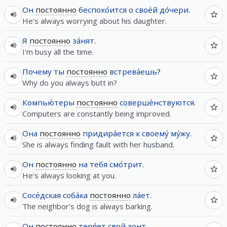
Он
постоянно
беспоко́ится
о
свое́й
до́чери
.
He's always worrying about his daughter.
Я
постоянно
за́нят
.
I'm busy all the time.
Почему
ты
постоянно
встрева́ешь
?
Why do you always butt in?
Компью́теры
постоянно
соверше́нствуются
.
Computers are constantly being improved.
Она
постоянно
придира́ется
к
своему́
му́жу
.
She is always finding fault with her husband.
Он
постоянно
на
тебя
смо́трит
.
He's always looking at you.
Сосе́дская
соба́ка
постоянно
ла́ет
.
The neighbor's dog is always barking.
Он
постоянно
теря́ет
свой
зонт
.