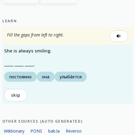
LEARN
Fill the gaps from left to right.
She is always smiling.
_____ _____ _____.
постоянно
она
улыба́ется
skip
OTHER SOURCES (AUTO GENERATED)
Wiktionary
PONS
bab.la
Reverso