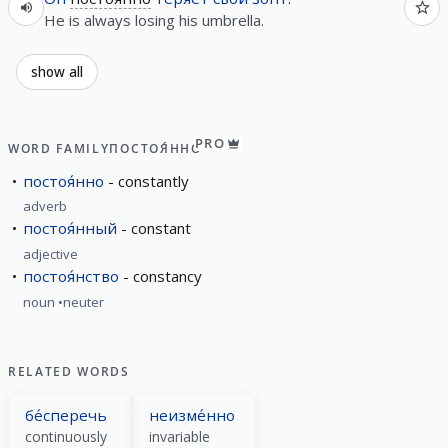
He is always losing his umbrella.
show all
PRO
WORD FAMILY
ПОСТОЯ́ННО
постоя́нно
constantly
adverb
постоя́нный
constant
adjective
постоя́нство
constancy
noun
neuter
RELATED WORDS
бе́сперечь
неизме́нно
continuously
invariable