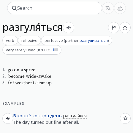
разгуля́ться
verb
reflexive
perfective
(
partner
разгу́ливаться
)
very rarely used
(#
20085
)
go on a spree
1
.
become wide-awake
2
.
(of weather) clear up
3
.
EXAMPLES
В конце́ концо́в
день
разгуля́лся
.
The day turned out fine after all.