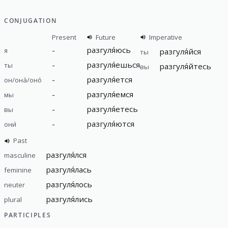
CONJUGATION
Present
Future
Imperative
-
разгуля́юсь
я
разгуля́йся
ты
-
разгуля́ешься
ты
разгуля́йтесь
вы
-
разгуля́ется
он/она́/оно́
-
разгуля́емся
мы
-
разгуля́етесь
вы
-
разгуля́ются
они́
Past
разгуля́лся
masculine
разгуля́лась
feminine
разгуля́лось
neuter
разгуля́лись
plural
PARTICIPLES