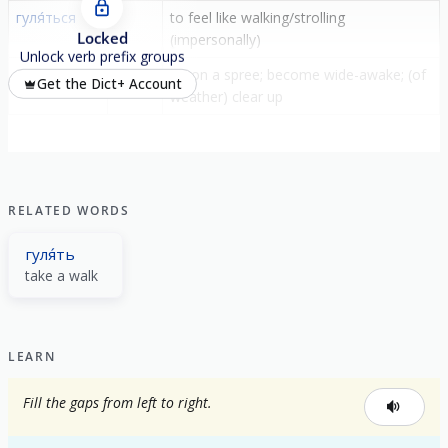
гуля́ться
-
to feel like walking/strolling
Locked
(impersonally)
Unlock verb prefix groups
разгуля́ться
раз-
go on a spree; become wide-awake; (of
Get the Dict+ Account
weather) clear up
RELATED WORDS
гуля́ть
take a walk
LEARN
Fill the gaps from left to right.