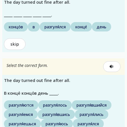
The day turned out fine after all.
_____ _____ _____ _____ _____.
концо́в
в
разгуля́лся
конце́
день
skip
Select the correct form.
The day turned out fine after all.
В конце́ концо́в день _____.
разгуля́ются
разгуля́лось
разгуля́вшийся
разгуля́емся
разгуля́вшись
разгуля́лись
разгуля́ешься
разгуля́юсь
разгуля́лся