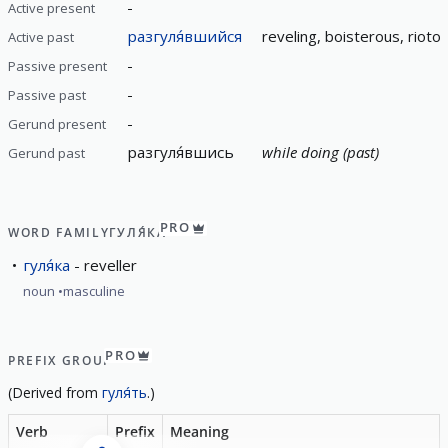
-
Active present
разгуля́вшийся
reveling, boisterous, rioto
Active past
-
Passive present
-
Passive past
-
Gerund present
разгуля́вшись
while doing (past)
Gerund past
PRO
WORD FAMILY
ГУЛЯ́КА
гуля́ка
reveller
noun
masculine
PRO
PREFIX GROUP
(
Derived from
гуля́ть
.)
Verb
Prefix
Meaning