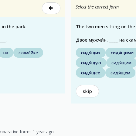
Select the correct form.
in the park.
The two men sitting on th
___.
Двое мужчи́н, _____ на ска
на
скаме́йке
сидя́щих
сидя́щими
сидя́щую
сидя́щим
сидя́щее
сидя́щем
skip
mparative forms 1 year ago.