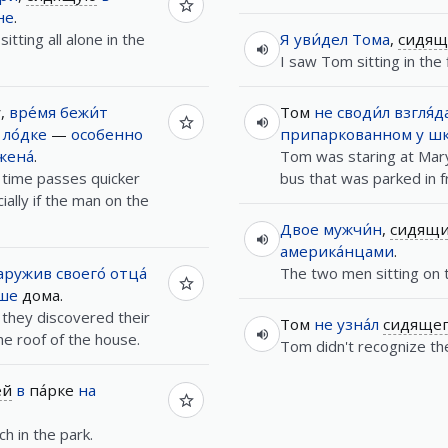
не
.
tting all alone in the
Я
уви́дел
Тома
,
сидящ
I saw Tom sitting in the 
,
вре́мя
бежи́т
Том
не
своди́л
взгля́д
ло́дке
—
особенно
припаркованном
у
шк
жена́
.
Tom was staring at Mary
 time passes quicker
bus that was parked in f
ally if the man on the
Двое
мужчи́н
,
сидящ
америка́нцами
.
аружив
своего́
отца́
The two men sitting on 
́ше
дома.
they discovered their
Том
не
узна́л
сидяще
he roof of the house.
Tom didn't recognize the
ей
в
па́рке
на
h in the park.