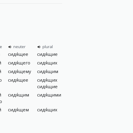
ne
neuter
plural
я
сидя́щее
сидя́щие
й
сидя́щего
сидя́щих
й
сидя́щему
сидя́щим
ю
сидя́щее
сидя́щих
сидя́щие
й
сидя́щим
сидя́щими
ю
й
сидя́щем
сидя́щих