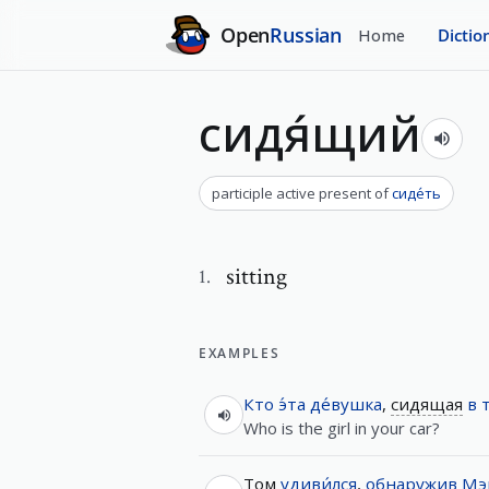
Open
Russian
Home
Dictio
сидя́щий
participle active present
of
сиде́ть
sitting
1
.
EXAMPLES
Кто
э́та
де́вушка
,
сидящая
в
Who is the girl in your car?
Том
удиви́лся
,
обнаружив
Мэ