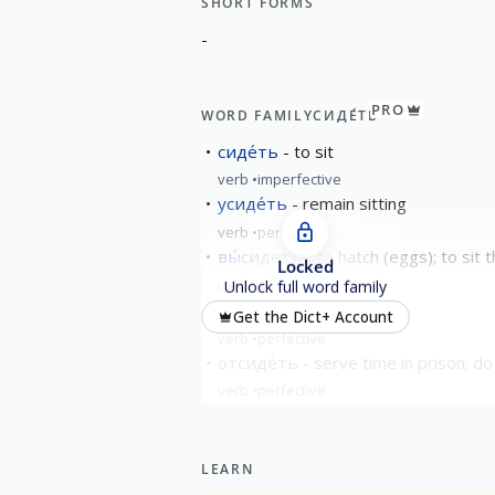
SHORT FORMS
-
PRO
WORD FAMILY
СИДЕ́ТЬ
сиде́ть
to sit
verb
imperfective
усиде́ть
remain sitting
verb
perfective
вы́сидеть
to hatch (eggs); to sit 
Locked
verb
perfective
Unlock full word family
насиде́ть
hatch
Get the Dict+ Account
verb
perfective
отсиде́ть
serve time in prison; do
verb
perfective
show all
LEARN