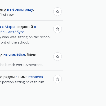
его
в
пе́рвом
ря́ду
.
first row.
а
с
Мэри
,
сидящей
в
о́лы
авто́бусе
.
 who was sitting on the school
ront of the school.
их
на
скаме́йке
, бы́ли
the bench were Americans.
го
рядом
с
ним
челове́ка
.
 person sitting next to him.