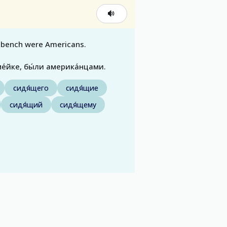
e bench were Americans.
ме́йке, бы́ли америка́нцами.
сидя́щего
сидя́щие
сидя́щий
сидя́щему