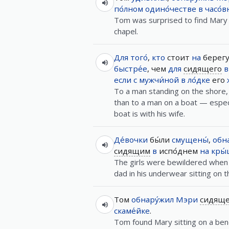
по́лном
одино́честве
в
часо́в
Tom was surprised to find Mary si
chapel.
Для
того́
,
кто
стоит
на
берегу
быстре́е
, чем
для
сидящего
в
если
с
мужчи́ной
в
ло́дке
его
To a man standing on the shore,
than to a man on a boat — especi
boat is with his wife.
Де́вочки
бы́ли
смущены́
,
обн
сидящим
в
испо́днем
на
кры
The girls were bewildered when 
dad in his underwear sitting on t
Том
обнару́жил
Мэри
сидящ
скаме́йке
.
Tom found Mary sitting on a benc