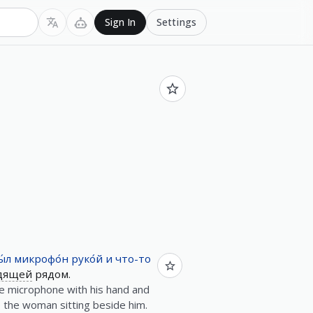
Settings
Sign In
́л
микрофо́н
руко́й
и
что-то
дящей
рядом.
e microphone with his hand and
the woman sitting beside him.