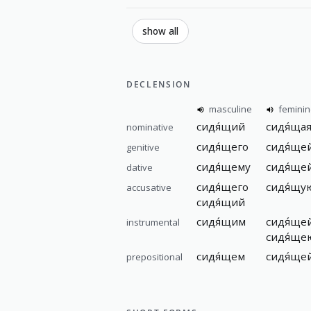
show all
DECLENSION
masculine
femini
сидя́щий
сидя́ща
nominative
сидя́щего
сидя́ще
genitive
сидя́щему
сидя́ще
dative
сидя́щего
сидя́щу
accusative
сидя́щий
сидя́щим
сидя́ще
instrumental
сидя́ще
сидя́щем
сидя́ще
prepositional