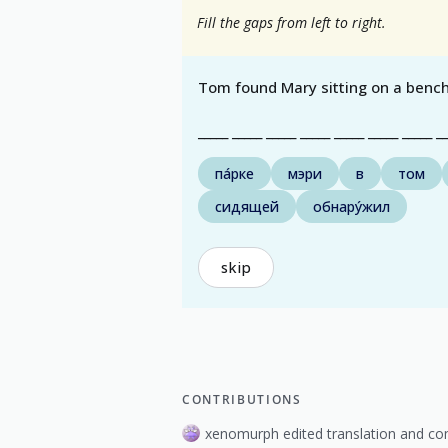
Fill the gaps from left to right.
Tom found Mary sitting on a bench 
_____ _____ _____ _____ _____ _____ _____ __
па́рке
мэри
в
том
сидящей
обнару́жил
skip
CONTRIBUTIONS
xenomurph edited translation and co