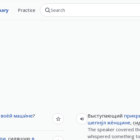
nary
Practice
твое́й
маши́не
?
Выступающий
прикры
шепну́л
же́нщине
,
си
The speaker covered th
whispered something to 
ри
,
сидящую
в