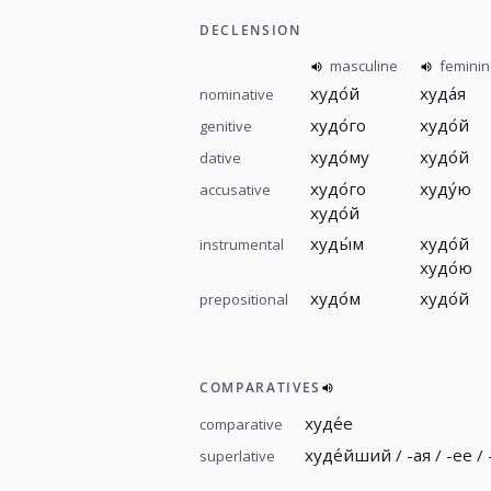
DECLENSION
masculine
femini
худо́й
худа́я
nominative
худо́го
худо́й
genitive
худо́му
худо́й
dative
худо́го
худу́ю
accusative
худо́й
худы́м
худо́й
instrumental
худо́ю
худо́м
худо́й
prepositional
COMPARATIVES
худе́е
comparative
худе́йший / -ая / -ее /
superlative