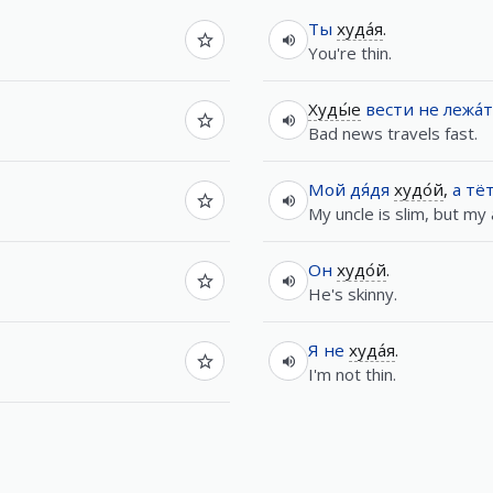
Ты
худа́я
.
You're thin.
Худы́е
вести
не
лежа́т
Bad news travels fast.
Мой
дя́дя
худо́й
,
а
тё
My uncle is slim, but my a
Он
худо́й
.
He's skinny.
Я
не
худа́я
.
I'm not thin.