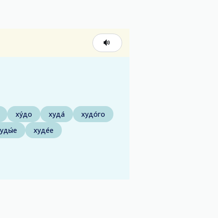
ху́до
худа́
худо́го
уды́е
худе́е