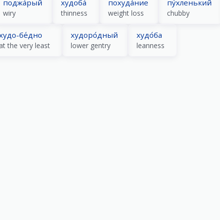
поджа́рый
худоба́
похуда́ние
пу́хленький
wiry
thinness
weight loss
chubby
худо-бе́дно
худоро́дный
худо́ба
at the very least
lower gentry
leanness