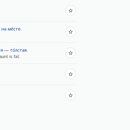
на
ме́сте
.
тя
—
то́лстая
.
unt is fat.