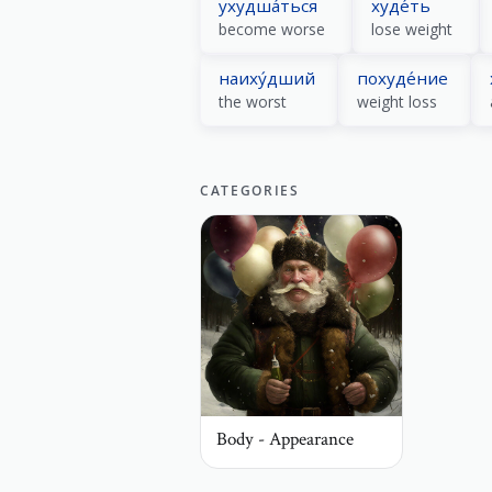
ухудша́ться
худе́ть
become worse
lose weight
наиху́дший
похуде́ние
the worst
weight loss
CATEGORIES
Body - Appearance