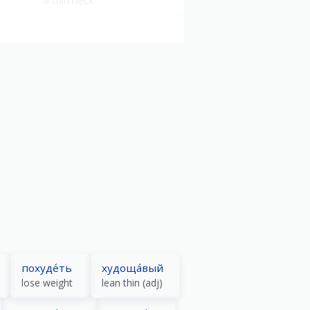
чересчу́р худо́й
overly thin
похуде́ть
худоща́вый
lose weight
lean thin (adj)