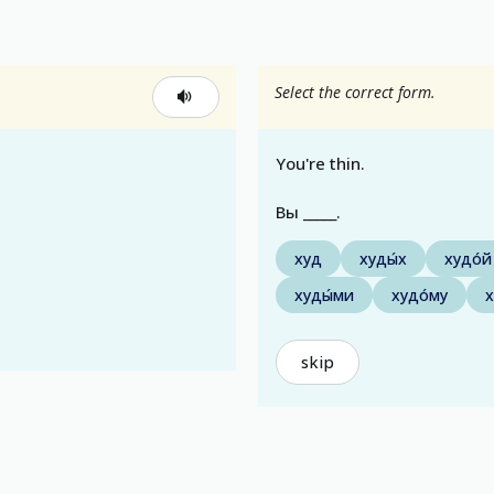
Select the correct form.
You're thin.
Вы _____.
худ
худы́х
худо́й
худы́ми
худо́му
х
skip