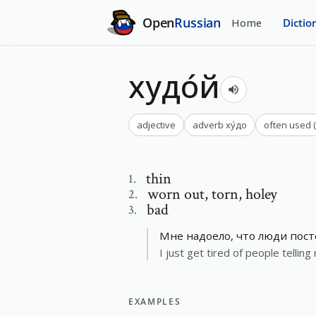
Open
Russian
Home
Dictio
худо́й
adjective
adverb
ху́до
often used
thin
1
.
worn out
,
torn, holey
2
.
bad
3
.
Мне надоело, что люди пост
I just get tired of people tellin
EXAMPLES