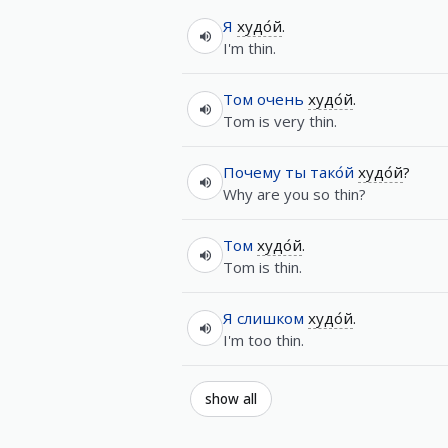
Я
худо́й
.
I'm thin.
Том
очень
худо́й
.
Tom is very thin.
Почему
ты
тако́й
худо́й
?
Why are you so thin?
Том
худо́й
.
Tom is thin.
Я
слишком
худо́й
.
I'm too thin.
show all