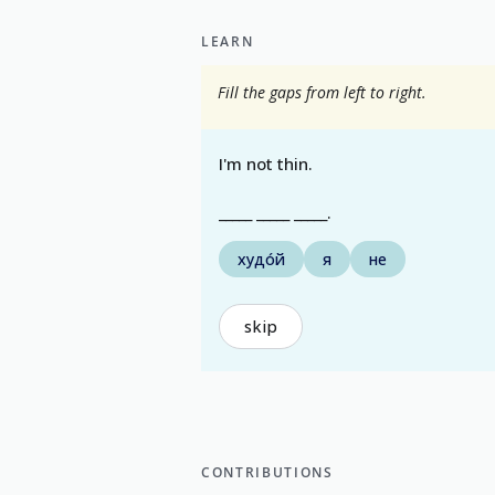
LEARN
Fill the gaps from left to right.
I'm not thin.
_____ _____ _____.
худо́й
я
не
skip
CONTRIBUTIONS