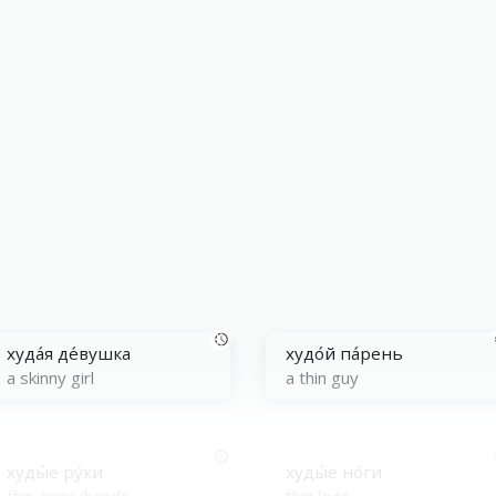
худа́я де́вушка
худо́й па́рень
a skinny girl
a thin guy
худы́е ру́ки
худы́е но́ги
thin arms/hands
thin legs