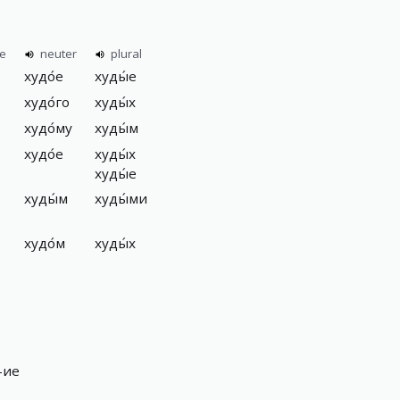
ne
neuter
plural
худо́е
худы́е
худо́го
худы́х
худо́му
худы́м
худо́е
худы́х
худы́е
худы́м
худы́ми
худо́м
худы́х
 -ие