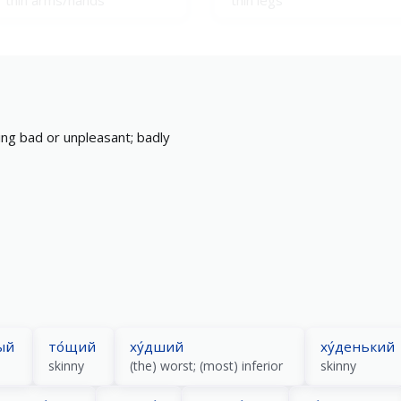
сли́шком худо́й
боле́зненно худо́й
too thin
painfully thin
ing bad or unpleasant; badly
ый
то́щий
ху́дший
ху́денький
skinny
(the) worst; (most) inferior
skinny