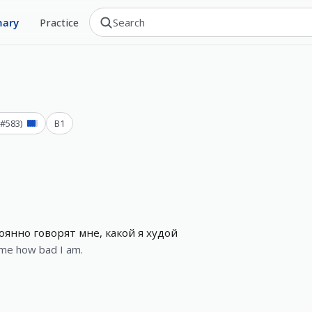
nary
Practice
(#
583
)
B1
оянно говорят мне, какой я худой
g me how bad I am.