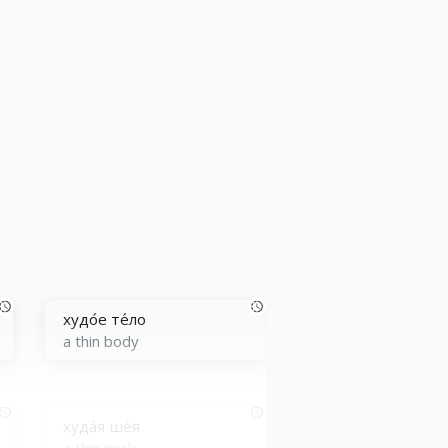
худо́е те́ло
a thin body
худа́я ше́я
a thin neck