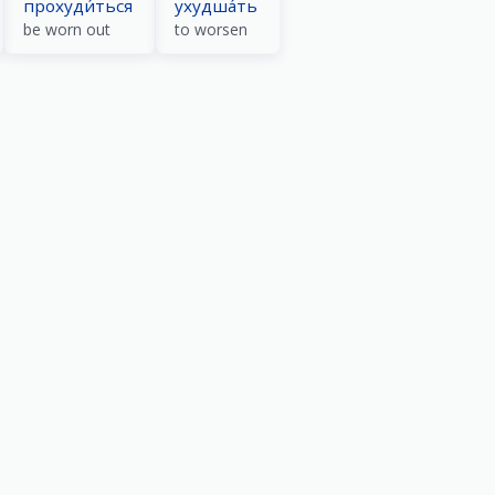
прохуди́ться
ухудша́ть
be worn out
to worsen