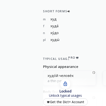
SHORT FORMS
худ
m
худа́
f
ху́до
n
худы́
pl
PRO
TYPICAL USAGE
Physical appearance
худо́й челове́к
a thin person
Locked
Body features
Unlock typical usages
худо́е лицо́
Get the Dict+ Account
a gaunt/thin face