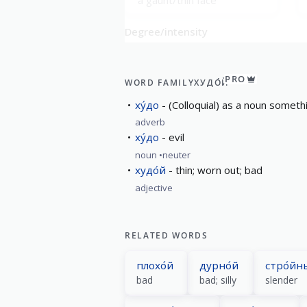
Degree/intensity
о́чень худо́й
very thin
PRO
WORD FAMILY
ХУДО́Й
ху́до
(Colloquial) as a noun someth
adverb
ху́до
evil
noun
neuter
худо́й
thin; worn out; bad
adjective
RELATED WORDS
плохо́й
дурно́й
стро́йн
bad
bad; silly
slender