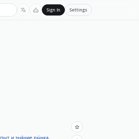
Settings
Sign In
́пыт
и
зна́ние
ры́нка
,