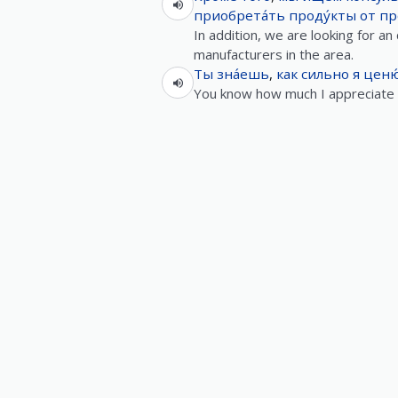
приобрета́ть
проду́кты
от
пр
In addition, we are looking for a
manufacturers in the area.
Ты
зна́ешь
,
как
сильно
я
ценю
You know how much I appreciate 