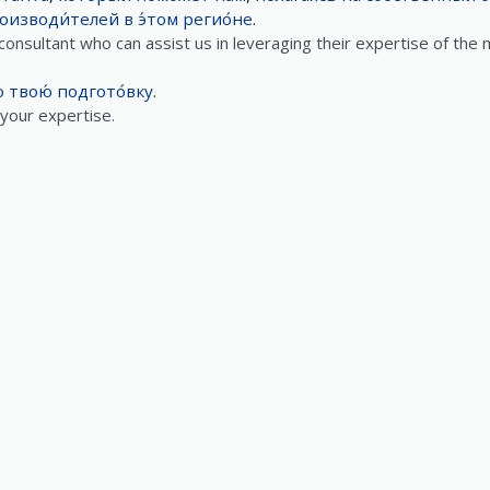
оизводи́телей
в
э́том
регио́не
.
n consultant who can assist us in leveraging their expertise of the
́
твою́
подгото́вку
.
your expertise.