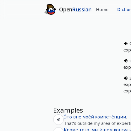
Open
Russian
Home
Dictio
exp
exp
exp
exp
Examples
Э́то
вне
мое́й
компете́нции
.
That's outside my area of expert
Кроме того́
,
мы
и́щем
консуль