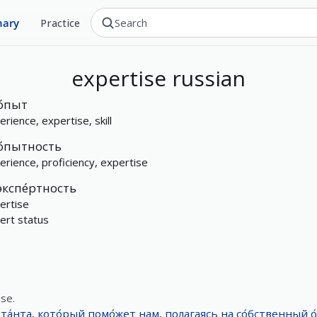
nary
Practice
expertise
russian
о́пыт
erience, expertise, skill
о́пытность
erience, proficiency, expertise
экспе́ртность
ertise
ert status
ise.
та́нта
,
кото́рый
помо́жет
нам
,
полагаясь
на
со́бственный
о