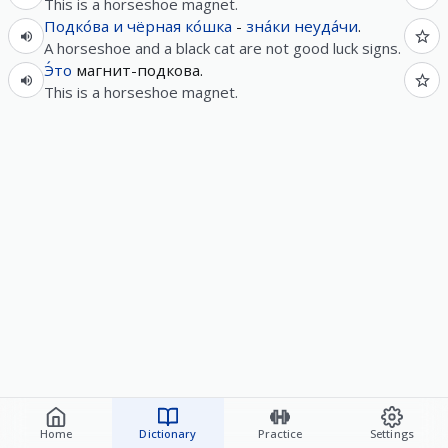
This is a horseshoe magnet.
Подко́ва
и
чёрная
ко́шка
-
зна́ки
неуда́чи
.
A horseshoe and a black cat are not good luck signs.
Э́то
магнит-подкова.
This is a horseshoe magnet.
Home
Dictionary
Practice
Settings