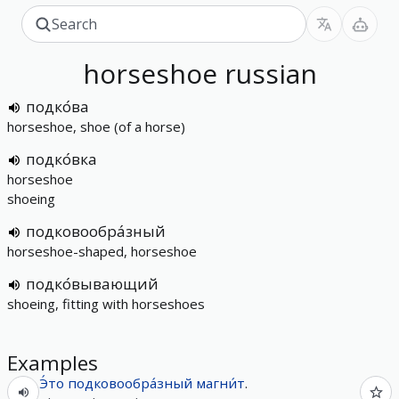
horseshoe
russian
подко́ва
horseshoe, shoe (of a horse)
подко́вка
horseshoe
shoeing
подковообра́зный
horseshoe-shaped, horseshoe
подко́вывающий
shoeing, fitting with horseshoes
Examples
Э́то
подковообра́зный
магни́т
.