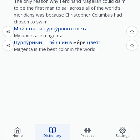
The only reason why Ferdinand Magellan could claim
to be the first man to sail across all of the world's
meridians was because Christopher Columbus had
chosen to swim.
Мои́
штаны
пурпу́рного
цвета
.
My pants are magenta.
Пурпу́рный
—
лу́чший
в
ми́ре
цвет
!
Magenta is the best color in the world!
Home
Dictionary
Practice
Settings