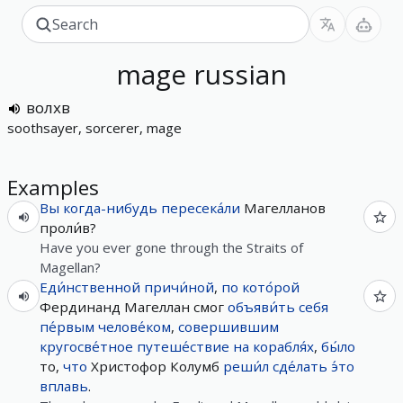
mage
russian
волхв
soothsayer, sorcerer, mage
Examples
Вы
когда-нибудь
пересека́ли
Магелланов
проли́в?
Have you ever gone through the Straits of
Magellan?
Еди́нственной
причи́ной
,
по
кото́рой
Фердинанд Магеллан смог
объяви́ть
себя
пе́рвым
челове́ком
,
совершившим
кругосве́тное
путеше́ствие
на
корабля́х
,
бы́ло
то,
что
Христофор Колумб
реши́л
сде́лать
э́то
вплавь
.