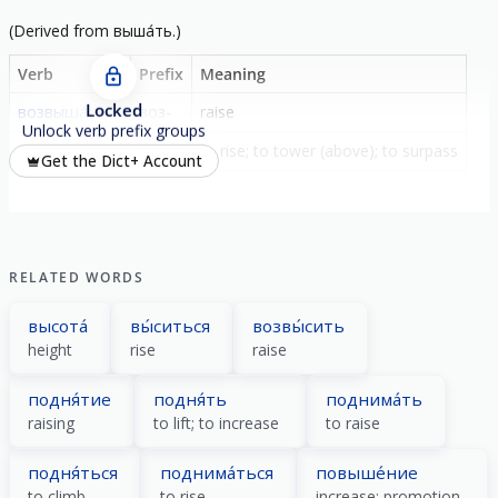
(
Derived from
выша́ть
.)
Verb
Prefix
Meaning
Locked
возвыша́ть
воз-
raise
Unlock verb prefix groups
возвыша́ться
-
to rise; to tower (above); to surpass
Get the Dict+ Account
RELATED WORDS
высота́
вы́ситься
возвы́сить
height
rise
raise
подня́тие
подня́ть
поднима́ть
raising
to lift; to increase
to raise
подня́ться
поднима́ться
повыше́ние
to climb
to rise
increase; promotion