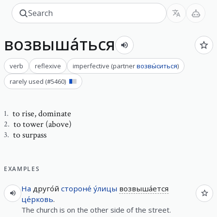
возвыша́ться
verb
reflexive
imperfective
(
partner
возвы́ситься
)
rarely used
(#
5460
)
to rise
,
dominate
1
.
to tower (above)
2
.
to surpass
3
.
EXAMPLES
На
друго́й
стороне́
у́лицы
возвыша́ется
це́рковь
.
The church is on the other side of the street.