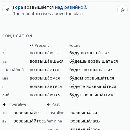
Гора́
возвыша́ется
над
равни́ной
.
The mountain rises above the plain.
CONJUGATION
Present
Future
возвыша́юсь
бу́ду возвыша́ться
я
возвыша́ешься
бу́дешь возвыша́ться
ты
возвыша́ется
бу́дет возвыша́ться
он/она́/оно́
возвыша́емся
бу́дем возвыша́ться
мы
возвыша́етесь
бу́дете возвыша́ться
вы
возвыша́ются
бу́дут возвыша́ться
они́
Imperative
Past
возвыша́йся
возвыша́лся
ты
masculine
возвыша́йтесь
возвыша́лась
вы
feminine
возвыша́лось
neuter