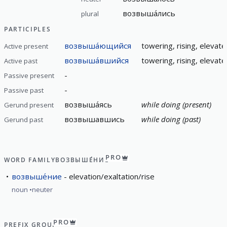
возвыша́лись
plural
PARTICIPLES
возвыша́ющийся
towering, rising, elevat
Active present
возвыша́вшийся
towering, rising, elevat
Active past
-
Passive present
-
Passive past
возвыша́ясь
while doing (present)
Gerund present
возвышавшись
while doing (past)
Gerund past
PRO
WORD FAMILY
ВОЗВЫШЕ́НИЕ
возвыше́ние
elevation/exaltation/rise
noun
neuter
PRO
PREFIX GROUP