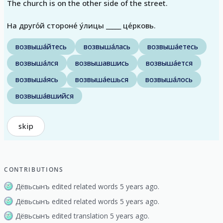
The church is on the other side of the street.
На друго́й стороне́ у́лицы _____ це́рковь.
возвыша́йтесь
возвыша́лась
возвыша́етесь
возвыша́лся
возвышавшись
возвыша́ется
возвыша́ясь
возвыша́ешься
возвыша́лось
возвыша́вшийся
skip
CONTRIBUTIONS
Дёвьсынъ edited related words 5 years ago.
Дёвьсынъ edited related words 5 years ago.
Дёвьсынъ edited translation 5 years ago.