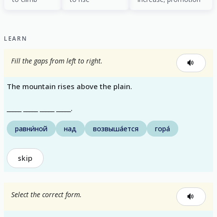
LEARN
Fill the gaps from left to right.
The mountain rises above the plain.
_____ _____ _____ _____.
равни́ной
над
возвыша́ется
гора́
skip
Select the correct form.