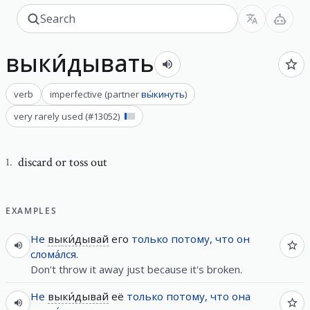
выки́дывать
verb
imperfective
(
partner
вы́кинуть
)
very rarely used
(#
13052
)
discard or toss out
1
.
EXAMPLES
Не
выки́дывай
его
только
потому, что
он
слома́лся
.
Don't throw it away just because it's broken.
Не
выки́дывай
её
только
потому, что
она