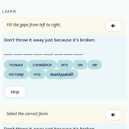
LEARN
Fill the gaps from left to right.
Don't throw it away just because it's broken.
_____ _____ _____ _____ _____, _____ _____ _____.
только
слома́лся
его
он
не
потому
что
выки́дывай
skip
Select the correct form.
Don't throw it away just because it's broken.