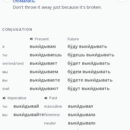
слома́лась
.
Don't throw it away just because it's broken.
CONJUGATION
Present
Future
выки́дываю
бу́ду
выки́дывать
я
выки́дываешь
бу́дешь
выки́дывать
ты
выки́дывает
бу́дет
выки́дывать
он/она́/оно́
выки́дываем
бу́дем
выки́дывать
мы
выки́дываете
бу́дете
выки́дывать
вы
выки́дывают
бу́дут
выки́дывать
они́
Imperative
Past
выки́дывай
выки́дывал
ты
masculine
выки́дывайте
выки́дывала
вы
feminine
выки́дывало
neuter