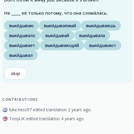
Не _____ её только потому, что она слома́лась.
выки́дываю
выки́дываемый
выки́дываешь
выки́дывало
выки́дывай
выки́дывала
выки́дывает
выки́дывающий
выки́дывают
выки́дывал
skip
CONTRIBUTIONS
luke.hess97 edited translation 2 years ago.
TonyUK edited translation 4 years ago.