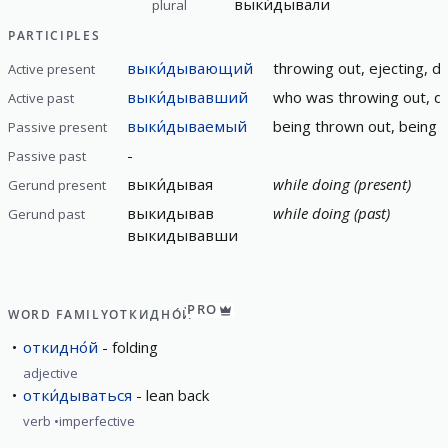
выки́дывали
plural
PARTICIPLES
выки́дывающий
throwing out, ejecting, d
Active present
выки́дывавший
who was throwing out, di
Active past
выки́дываемый
being thrown out, being 
Passive present
-
Passive past
выки́дывая
while doing (present)
Gerund present
выкидывав
while doing (past)
Gerund past
выкидывавши
PRO
WORD FAMILY
ОТКИДНО́Й
откидно́й
folding
adjective
отки́дываться
lean back
verb
imperfective