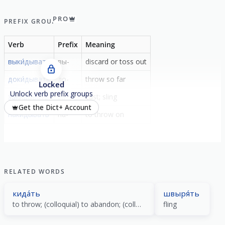
PRO
PREFIX GROUP
Verb
Prefix
Meaning
выки́дывать
вы-
discard or toss out
доки́дывать
до-
throw so far
Locked
Unlock verb prefix groups
заки́дывать
за-
cast; sling
Get the Dict+ Account
наки́дывать
на-
to throw on
RELATED WORDS
кида́ть
швыря́ть
to throw; (colloquial) to abandon; (colloquial) to cheat
fling