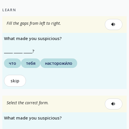
LEARN
Fill the gaps from left to right.
What made you suspicious?
_____ _____ _____?
что
тебя
насторожи́ло
skip
Select the correct form.
What made you suspicious?