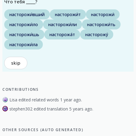
Что тебя _____?
насторожи́вший
насторожи́т
насторожи́
насторожи́ло
насторожи́ли
насторожи́ть
насторожи́шь
насторожа́т
насторожу́
насторожи́ла
skip
CONTRIBUTIONS
Lisa edited related words 1 year ago.
stephen302 edited translation 5 years ago.
OTHER SOURCES (AUTO GENERATED)