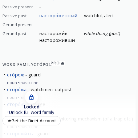
-
Passive present
насторо́женный
watchful, alert
Passive past
-
Gerund present
насторожи́в
while doing (past)
Gerund past
настороживши
PRO
WORD FAMILY
СТО́РОЖ
сто́рож
guard
noun
masculine
сторо́жа
watchmen; outpost
noun
feminine
сторо́жка
lodge
Locked
noun
Unlock full word family
сторожо́к
release / monitoring mechanism (of a trap etc.)
Get the Dict+ Account
noun
masculine
сторожи́ть
guard