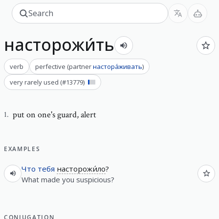
насторожи́ть
verb
perfective
(
partner
настора́живать
)
very rarely used
(#
13779
)
put on one's guard
,
alert
1
.
EXAMPLES
Что
тебя
насторожи́ло
?
What made you suspicious?
CONJUGATION