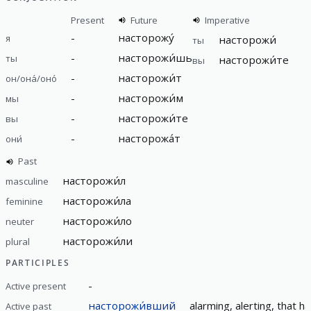
Present
Future
Imperative
-
насторожу́
я
насторожи́
ты
-
насторожи́шь
ты
насторожи́те
вы
-
насторожи́т
он/она́/оно́
-
насторожи́м
мы
-
насторожи́те
вы
-
насторожа́т
они́
Past
насторожи́л
masculine
насторожи́ла
feminine
насторожи́ло
neuter
насторожи́ли
plural
PARTICIPLES
-
Active present
насторожи́вший
alarming, alerting, that h
Active past