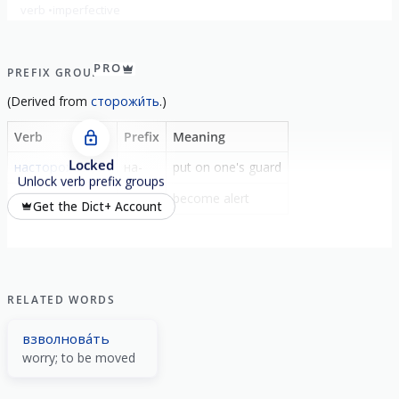
verb
imperfective
show all
PRO
PREFIX GROUP
(
Derived from
сторожи́ть
.)
Verb
Prefix
Meaning
Locked
насторожи́ть
на-
put on one's guard
Unlock verb prefix groups
насторожи́ться
на-
become alert
Get the Dict+ Account
RELATED WORDS
взволнова́ть
worry; to be moved