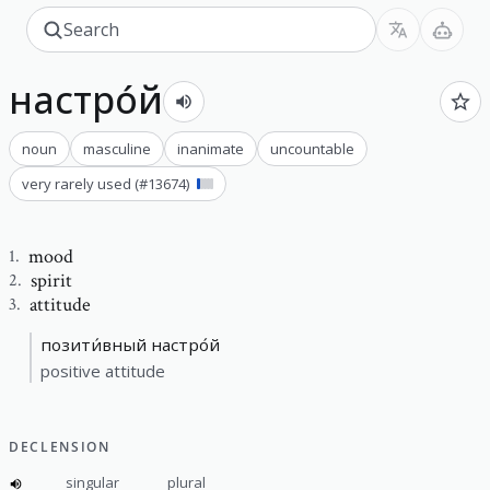
настро́й
noun
masculine
inanimate
uncountable
very rarely used
(#
13674
)
mood
1
.
spirit
2
.
attitude
3
.
позити́вный настро́й
positive attitude
DECLENSION
singular
plural