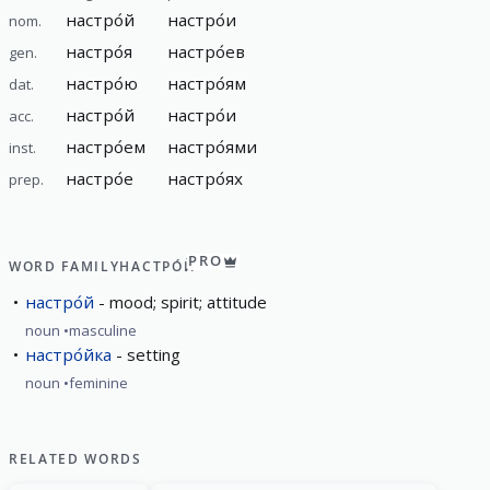
настро́й
настро́и
nom.
настро́я
настро́ев
gen.
настро́ю
настро́ям
dat.
настро́й
настро́и
acc.
настро́ем
настро́ями
inst.
настро́е
настро́ях
prep.
PRO
WORD FAMILY
НАСТРО́Й
настро́й
mood; spirit; attitude
noun
masculine
настро́йка
setting
noun
feminine
RELATED WORDS