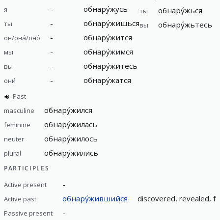
-
обнару́жусь
я
обнару́жься
ты
-
обнару́жишься
ты
обнару́жьтесь
вы
-
обнару́жится
он/она́/оно́
-
обнару́жимся
мы
-
обнару́житесь
вы
-
обнару́жатся
они́
Past
обнару́жился
masculine
обнару́жилась
feminine
обнару́жилось
neuter
обнару́жились
plural
PARTICIPLES
-
Active present
обнару́жившийся
discovered, revealed, 
Active past
-
Passive present