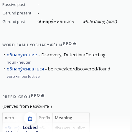
-
Passive past
-
Gerund present
обнару́жившись
while doing (past)
Gerund past
PRO
WORD FAMILY
ОБНАРУЖЕ́НИЕ
обнаруже́ние
Discovery; Detection/Detecting
noun
neuter
обнару́живаться
be revealed/discovered/found
verb
imperfective
PRO
PREFIX GROUP
(
Derived from
нару́жить
.)
Verb
Prefix
Meaning
Locked
обнару́жить
об-
discover; realize