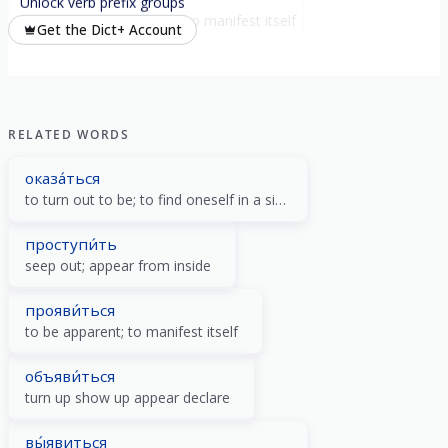
Unlock verb prefix groups
обнару́житься
-
to manifest itself
Get the Dict+ Account
RELATED WORDS
оказа́ться
to turn out to be; to find oneself in a situation
проступи́ть
seep out; appear from inside
прояви́ться
to be apparent; to manifest itself
объяви́ться
turn up show up appear declare
вы́явиться