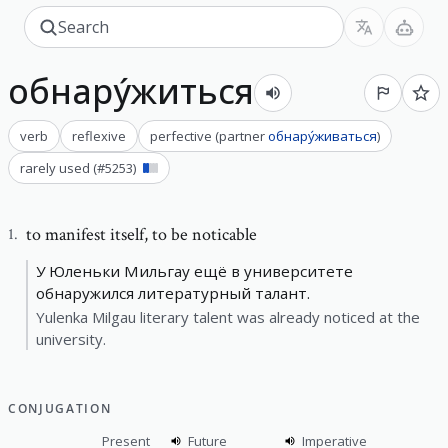
обнару́житься
verb
reflexive
perfective
(
partner
обнару́живаться
)
rarely used
(#
5253
)
to manifest itself
,
to be noticable
1
.
У Юленьки Мильгау ещё в университете
обнаружился литературный талант.
Yulenka Milgau literary talent was already noticed at the
university.
CONJUGATION
Present
Future
Imperative