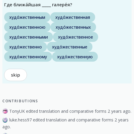
Где ближа́йшая _____ галере́я?
худо́жественным
худо́жественная
худо́жественною
худо́жественных
худо́жественными
худо́жественное
худо́жественно
худо́жественные
худо́жественному
худо́жественную
skip
CONTRIBUTIONS
TonyUK edited translation and comparative forms 2 years ago.
luke.hess97 edited translation and comparative forms 2 years
ago.