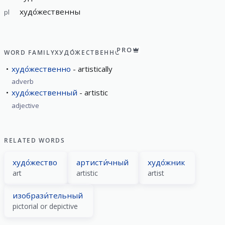
худо́жественны
pl
PRO
WORD FAMILY
ХУДО́ЖЕСТВЕННО
худо́жественно
artistically
adverb
худо́жественный
artistic
adjective
RELATED WORDS
худо́жество
артисти́чный
худо́жник
art
artistic
artist
изобрази́тельный
pictorial or depictive