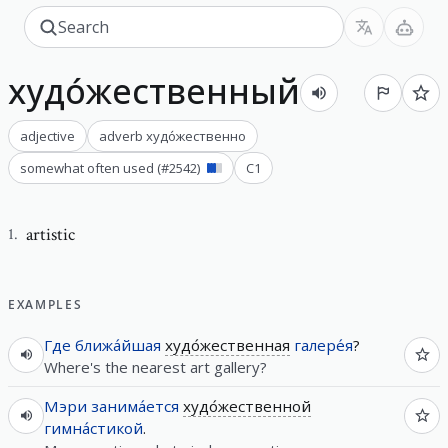
худо́жественный
adjective
adverb
худо́жественно
somewhat often used
(#
2542
)
C1
artistic
1
.
EXAMPLES
Где
ближа́йшая
худо́жественная
галере́я
?
Where's the nearest art gallery?
Мэри
занима́ется
худо́жественной
гимна́стикой
.