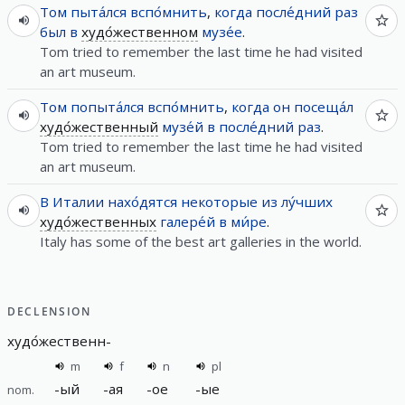
Том
пыта́лся
вспо́мнить
,
когда
после́дний
раз
был
в
худо́жественном
музе́е
.
Tom tried to remember the last time he had visited
an art museum.
Том
попыта́лся
вспо́мнить
,
когда
он
посеща́л
худо́жественный
музе́й
в
после́дний
раз
.
Tom tried to remember the last time he had visited
an art museum.
В
Италии
нахо́дятся
некоторые
из
лу́чших
худо́жественных
галере́й
в
ми́ре
.
Italy has some of the best art galleries in the world.
DECLENSION
худо́жественн
-
m
f
n
pl
-
ый
-
ая
-
ое
-
ые
nom.