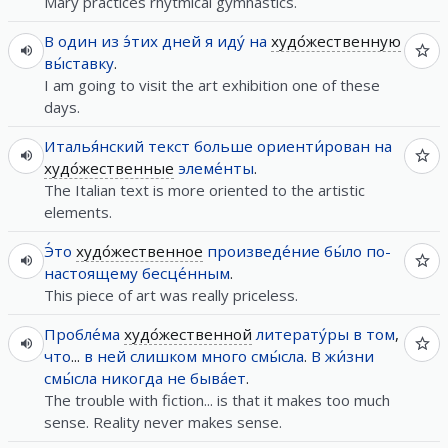
Mary practices rhytmical gymnastics.
В
один
из
э́тих
дней
я
иду́
на
худо́жественную
вы́ставку
.
I am going to visit the art exhibition one of these
days.
Италья́нский
текст
больше
ориенти́рован
на
худо́жественные
элеме́нты
.
The Italian text is more oriented to the artistic
elements.
Э́то
худо́жественное
произведе́ние
бы́ло
по-
настоящему
бесце́нным
.
This piece of art was really priceless.
Пробле́ма
худо́жественной
литерату́ры
в
том
,
что
...
в
ней
слишком
много
смы́сла
.
В
жи́зни
смы́сла
никогда
не
быва́ет
.
The trouble with fiction... is that it makes too much
sense. Reality never makes sense.