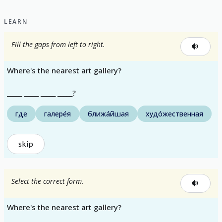
LEARN
Fill the gaps from left to right.
Where's the nearest art gallery?
_____ _____ _____ _____?
где
галере́я
ближа́йшая
худо́жественная
skip
Select the correct form.
Where's the nearest art gallery?