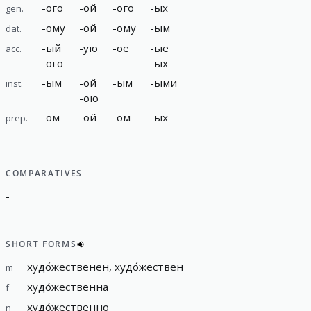
-
ого
-
ой
-
ого
-
ых
gen.
-
ому
-
ой
-
ому
-
ым
dat.
-
ый
-
ую
-
ое
-
ые
acc.
-
ого
-
ых
-
ым
-
ой
-
ым
-
ыми
inst.
-
ою
-
ом
-
ой
-
ом
-
ых
prep.
COMPARATIVES
-
SHORT FORMS
худо́жественен, худо́жествен
m
худо́жественна
f
худо́жественно
n