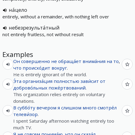
на́цело
entirely, without a remainder, with nothing left over
небезрезульта́тный
not entirely fruitless, not without result
Examples
Он
совершенно
не
обраща́ет
внима́ния
на
то
,
что
происхо́дит
вокруг
.
He is entirely ignorant of the world.
Э́та
организа́ция
полностью
зави́сит
от
доброво́льных
поже́ртвований
.
This organization relies entirely on voluntary
donations.
В
суббо́ту
вечером
я
слишком
много
смотре́л
телеви́зор
.
I spent Saturday afternoon watching entirely too
much TV.
Я
не
совсем
понима́ю
,
что
он
сказа́л
.