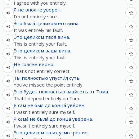
I agree with you entirely.
Я
не
вполне
уве́рен
.
I'm not entirely sure.
Э́то
была́
целиком
его
вина
.
It was entirely his fault.
Э́то
целиком
твоя́
вина
.
This is entirely your fault.
Э́то
целиком
ваша
вина
.
This is entirely your fault.
Не
совсем
верно
.
That's not entirely correct.
Ты
полностью
упусти́л
суть
.
You've missed the point entirely.
Э́то
будет
полностью
зави́сеть
от
Тома
.
That'll depend entirely on Tom.
Я
сам
не
был
до
конца́
уве́рен
.
I wasn't entirely sure myself.
Я
сама́
не
была́
до
конца́
уве́рена
.
I wasn't entirely sure myself.
Э́то
целиком
на
их
усмотре́ние
.