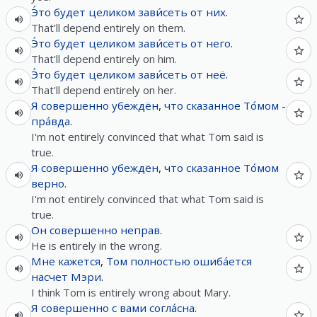
Э́то
будет
целиком
зави́сеть
от
них
.
That'll depend entirely on them.
Э́то
будет
целиком
зави́сеть
от
него
.
That'll depend entirely on him.
Э́то
будет
целиком
зави́сеть
от
неё
.
That'll depend entirely on her.
Я
совершенно
убеждён
,
что
сказанное
То́мом
-
пра́вда
.
I'm not entirely convinced that what Tom said is
true.
Я
совершенно
убеждён
,
что
сказанное
То́мом
верно
.
I'm not entirely convinced that what Tom said is
true.
Он
совершенно
неправ
.
He is entirely in the wrong.
Мне
кажется
,
Том
полностью
ошиба́ется
насчет
Мэри
.
I think Tom is entirely wrong about Mary.
Я
совершенно
с
вами
согла́сна
.