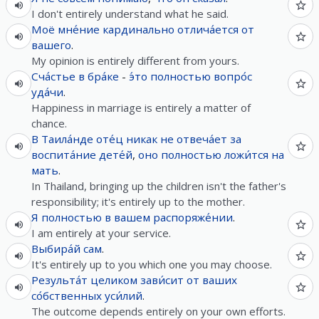
I don't entirely understand what he said.
Моё
мне́ние
кардинально
отлича́ется
от
вашего
.
My opinion is entirely different from yours.
Сча́стье
в
бра́ке
-
э́то
полностью
вопро́с
уда́чи
.
Happiness in marriage is entirely a matter of
chance.
В
Таила́нде
оте́ц
никак
не
отвеча́ет
за
воспита́ние
дете́й
,
оно
полностью
ложи́тся
на
мать
.
In Thailand, bringing up the children isn't the father's
responsibility; it's entirely up to the mother.
Я
полностью
в
вашем
распоряже́нии
.
I am entirely at your service.
Выбира́й
сам
.
It's entirely up to you which one you may choose.
Результа́т
целиком
зави́сит
от
ваших
со́бственных
уси́лий
.
The outcome depends entirely on your own efforts.