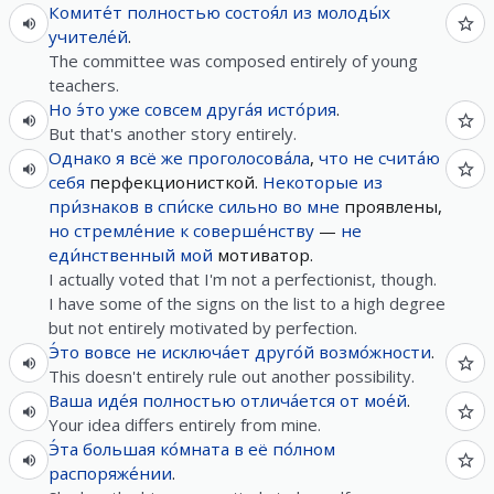
Комите́т
полностью
состоя́л
из
молоды́х
учителе́й
.
The committee was composed entirely of young
teachers.
Но
э́то
уже
совсем
друга́я
исто́рия
.
But that's another story entirely.
Однако
я
всё
же
проголосова́ла
,
что
не
счита́ю
себя
перфекционисткой.
Некоторые
из
при́знаков
в
спи́ске
сильно
во
мне
проявлены,
но
стремле́ние
к
соверше́нству
—
не
еди́нственный
мой
мотиватор.
I actually voted that I'm not a perfectionist, though.
I have some of the signs on the list to a high degree
but not entirely motivated by perfection.
Э́то
вовсе
не
исключа́ет
друго́й
возмо́жности
.
This doesn't entirely rule out another possibility.
Ваша
иде́я
полностью
отлича́ется
от
мое́й
.
Your idea differs entirely from mine.
Э́та
большая
ко́мната
в
её
по́лном
распоряже́нии
.