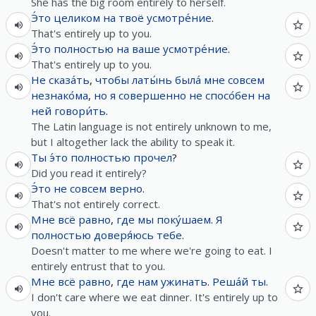
She has the big room entirely to herself.
Э́то
целиком
на
твоё
усмотре́ние
.
That's entirely up to you.
Э́то
полностью
на
ваше
усмотре́ние
.
That's entirely up to you.
Не
сказа́ть
,
чтобы
латы́нь
была́
мне
совсем
незнако́ма
,
но
я
совершенно
не
спосо́бен
на
ней
говори́ть
.
The Latin language is not entirely unknown to me,
but I altogether lack the ability to speak it.
Ты
э́то
полностью
прочел
?
Did you read it entirely?
Э́то
не
совсем
верно
.
That's not entirely correct.
Мне
всё равно
,
где
мы
поку́шаем
.
Я
полностью
доверя́юсь
тебе
.
Doesn't matter to me where we're going to eat. I
entirely entrust that to you.
Мне
всё равно
,
где
нам
ужинать
.
Реша́й
ты
.
I don't care where we eat dinner. It's entirely up to
you.