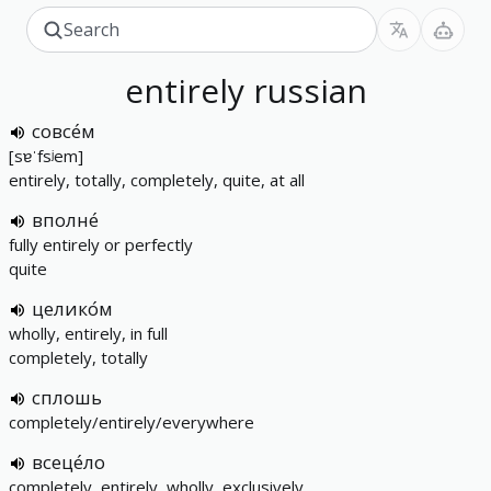
entirely
russian
совсе́м
[sɐˈfsʲem]
entirely, totally, completely, quite, at all
вполне́
fully entirely or perfectly
quite
целико́м
wholly, entirely, in full
completely, totally
сплошь
completely/entirely/everywhere
всеце́ло
completely, entirely, wholly, exclusively