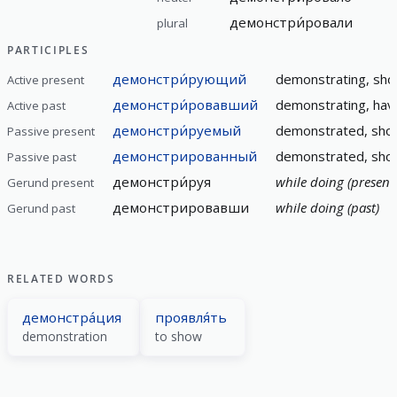
демонстри́ровали
plural
PARTICIPLES
демонстри́рующий
demonstrating, show
Active present
демонстри́ровавший
demonstrating, hav
Active past
демонстри́руемый
demonstrated, show
Passive present
демонстрированный
demonstrated, show
Passive past
демонстри́руя
while doing (present
Gerund present
демонстрировавши
while doing (past)
Gerund past
RELATED WORDS
демонстра́ция
проявля́ть
demonstration
to show