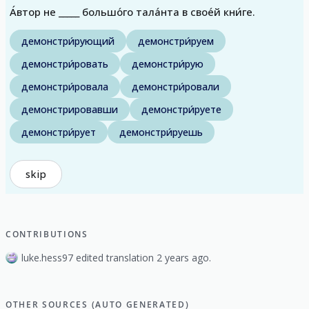
А́втор не _____ большо́го тала́нта в свое́й кни́ге.
демонстри́рующий
демонстри́руем
демонстри́ровать
демонстри́рую
демонстри́ровала
демонстри́ровали
демонстрировавши
демонстри́руете
демонстри́рует
демонстри́руешь
skip
CONTRIBUTIONS
luke.hess97 edited translation 2 years ago.
OTHER SOURCES (AUTO GENERATED)