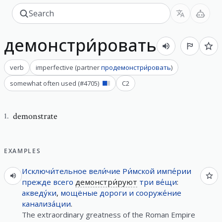
демонстри́ровать
verb
imperfective
(
partner
продемонстри́ровать
)
somewhat often used
(#
4705
)
C2
demonstrate
1
.
EXAMPLES
Исключи́тельное
вели́чие
Ри́мской
импе́рии
прежде
всего
демонстри́руют
три
ве́щи
:
акведу́ки
,
мощёные
дороги
и
сооруже́ние
канализа́ции
.
The extraordinary greatness of the Roman Empire