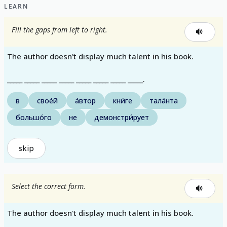
LEARN
Fill the gaps from left to right.
The author doesn't display much talent in his book.
_____ _____ _____ _____ _____ _____ _____ _____.
в
свое́й
а́втор
кни́ге
тала́нта
большо́го
не
демонстри́рует
skip
Select the correct form.
The author doesn't display much talent in his book.