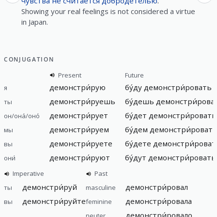
чу́вства
не
счита́ется
доброде́телью
.
Showing your real feelings is not considered a virtue
in Japan.
CONJUGATION
Present
Future
демонстри́рую
бу́ду демонстри́ровать
я
демонстри́руешь
бу́дешь демонстри́рова
ты
демонстри́рует
бу́дет демонстри́ровать
он/она́/оно́
демонстри́руем
бу́дем демонстри́роват
мы
демонстри́руете
бу́дете демонстри́роват
вы
демонстри́руют
бу́дут демонстри́ровать
они́
Imperative
Past
демонстри́руй
демонстри́ровал
ты
masculine
демонстри́руйте
демонстри́ровала
вы
feminine
демонстри́ровало
neuter