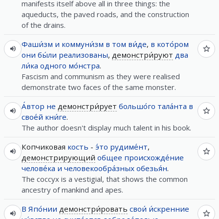
manifests itself above all in three things: the
aqueducts, the paved roads, and the construction
of the drains.
Фаши́зм
и
коммуни́зм
в
том
ви́де
,
в
кото́ром
они
бы́ли
реализованы
,
демонстри́руют
два
ли́ка
одного
мо́нстра
.
Fascism and communism as they were realised
demonstrate two faces of the same monster.
А́втор
не
демонстри́рует
большо́го
тала́нта
в
свое́й
кни́ге
.
The author doesn't display much talent in his book.
Копчиковая
кость
-
э́то
рудиме́нт
,
демонстрирующий
общее
происхожде́ние
челове́ка
и
человекообра́зных
обезья́н
.
The coccyx is a vestigial, that shows the common
ancestry of mankind and apes.
В
Япо́нии
демонстри́ровать
свои́
и́скренние