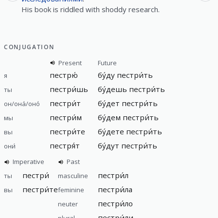
His book is riddled with shoddy research.
CONJUGATION
Present
Future
пестрю́
бу́ду пестри́ть
я
пестри́шь
бу́дешь пестри́ть
ты
пестри́т
бу́дет пестри́ть
он/она́/оно́
пестри́м
бу́дем пестри́ть
мы
пестри́те
бу́дете пестри́ть
вы
пестря́т
бу́дут пестри́ть
они́
Imperative
Past
пестри́
пестри́л
ты
masculine
пестри́те
пестри́ла
вы
feminine
пестри́ло
neuter
пестри́ли