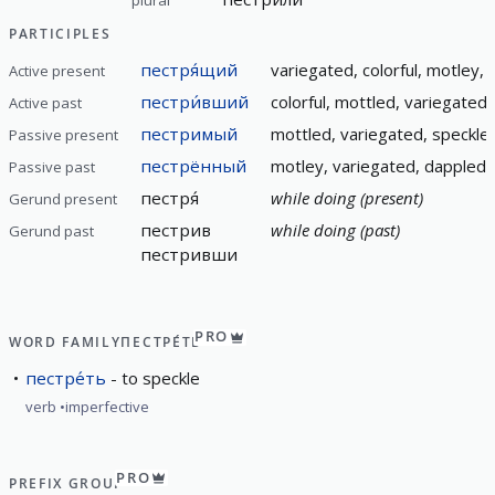
plural
PARTICIPLES
пестря́щий
variegated, colorful, motley, 
Active present
пестри́вший
colorful, mottled, variegated
Active past
пестримый
mottled, variegated, speckled
Passive present
пестрённый
motley, variegated, dappled, 
Passive past
пестря́
while doing (present)
Gerund present
пестрив
while doing (past)
Gerund past
пестривши
PRO
WORD FAMILY
ПЕСТРЕ́ТЬ
пестре́ть
to speckle
verb
imperfective
PRO
PREFIX GROUP