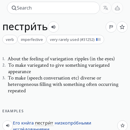
пестри́ть
verb
imperfective
very rarely used
(#
31252
)
About the feeling of variegation ripples (in the eyes)
1
.
To make variegated to give something variegated
2
.
appearance
To make (speech conversation etc) diverse or
3
.
heterogeneous filling with something often occurring
repeated
EXAMPLES
Его
кни́га
пестри́т
низкопро́бными
иссле́дованиями
.