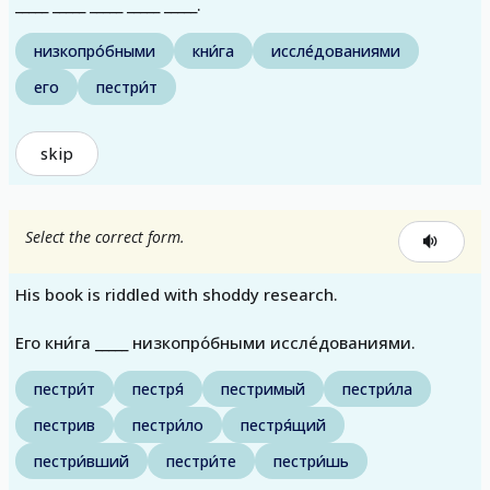
_____ _____ _____ _____ _____.
низкопро́бными
кни́га
иссле́дованиями
его
пестри́т
skip
Select the correct form.
His book is riddled with shoddy research.
Его кни́га _____ низкопро́бными иссле́дованиями.
пестри́т
пестря́
пестримый
пестри́ла
пестрив
пестри́ло
пестря́щий
пестри́вший
пестри́те
пестри́шь