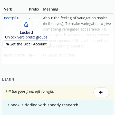
Verb
Prefix
Meaning
пестри́ть
-
About the feeling of variegation ripples
(in the eyes); To make variegated to give
something variegated appearance; To
Locked
make (speech conversation etc) diverse
Unlock verb prefix groups
or heterogeneous filling with something
Get the Dict+ Account
often occurring repeated
выпестри́ть
вы-
to nurse; to nurture
LEARN
Fill the gaps from left to right.
His book is riddled with shoddy research.