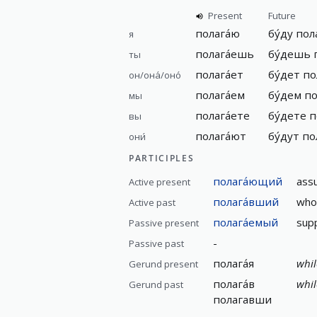
Present
Future
полага́ю
бу́ду
пол
я
полага́ешь
бу́дешь
ты
полага́ет
бу́дет
по
он/она́/оно́
полага́ем
бу́дем
по
мы
полага́ете
бу́дете
п
вы
полага́ют
бу́дут
по
они́
PARTICIPLES
полага́ющий
assu
Active present
полага́вший
who
Active past
полага́емый
sup
Passive present
-
Passive past
полага́я
whil
Gerund present
полага́в
whil
Gerund past
полагавши