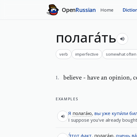
Open
Russian
Home
Dictio
полага́ть
verb
imperfective
somewhat often
believe - have an opinion
,
c
1
.
EXAMPLES
Я
полага́ю
,
вы
уже
купи́ли
бил
I suppose you've already bought 
Э́тот
факт
,
полага́ю
,
очень
ва