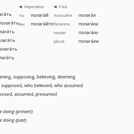
Imperative
Past
ага́ть
полага́й
полага́л
ты
masculine
полага́ть
полага́йте
полага́ла
вы
feminine
лага́ть
полага́ло
neuter
лага́ть
полага́ли
plural
олага́ть
лага́ть
ming, supposing, believing, deeming
 supposed, who believed, who assumed
posed, assumed, presumed
e doing (present)
e doing (past)