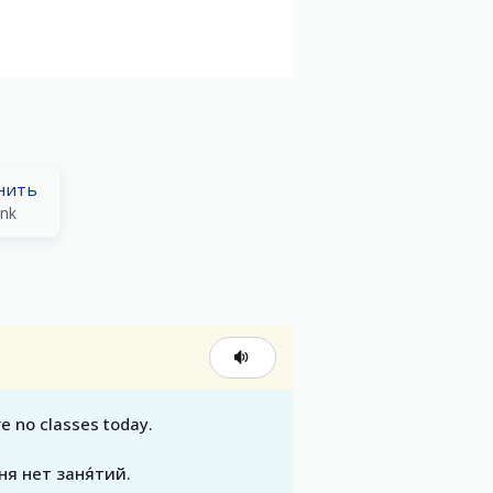
нить
ink
e no classes today.
дня нет заня́тий.