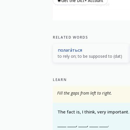
Get the Dict+ Account
низлага́ть
низ-
depose
RELATED WORDS
полага́ться
to rely on; to be supposed to (dat)
LEARN
Fill the gaps from left to right.
The fact is, I think, very important.
_____ _____, _____, _____ _____.