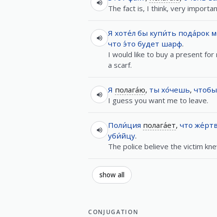
The fact is, I think, very importan
Я
хоте́л
бы
купи́ть
пода́рок
м
что
э́то
будет
шарф
.
I would like to buy a present for
a scarf.
Я
полага́ю
,
ты
хо́чешь
,
чтобы
I guess you want me to leave.
Поли́ция
полага́ет
,
что
же́рт
уби́йцу
.
The police believe the victim knew
show all
CONJUGATION