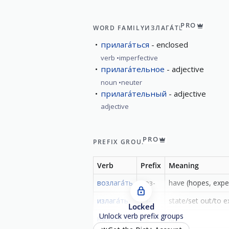
PRO
WORD FAMILY
ИЗЛАГА́ТЬ
прилага́ться
enclosed
verb
imperfective
прилага́тельное
adjective
noun
neuter
прилага́тельный
adjective
adjective
PRO
PREFIX GROUP
Verb
Prefix
Meaning
возлага́ть
воз-
have (hopes, expe
излага́ть
из-
state/set out/to 
Locked
Unlock verb prefix groups
налага́ть
на-
lay