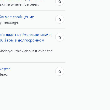
sk me where I've been.
́л
моё
сообще́ние
.
my message.
вы́глядеть
не́сколько
иначе
,
об
э́том
в
долгосро́чном
when you think about it over the
мёртв
.
dead.