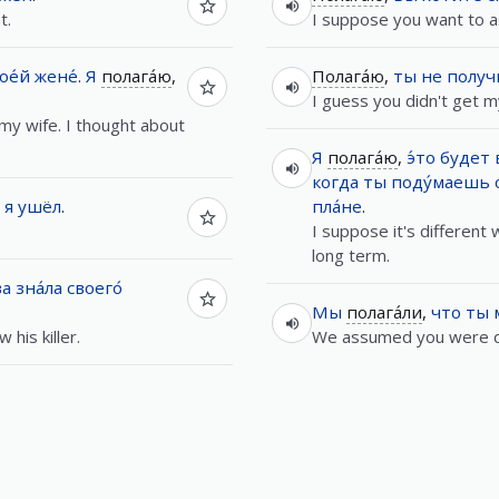
t.
I suppose you want to a
ое́й
жене́
.
Я
полага́ю
,
Полага́ю
,
ты
не
получи
I guess you didn't get 
 my wife. I thought about
Я
полага́ю
,
э́то
будет
когда
ты
поду́маешь
я
ушёл
.
пла́не
.
I suppose it's different 
long term.
ва
зна́ла
своего́
Мы
полага́ли
,
что
ты
 his killer.
We assumed you were 