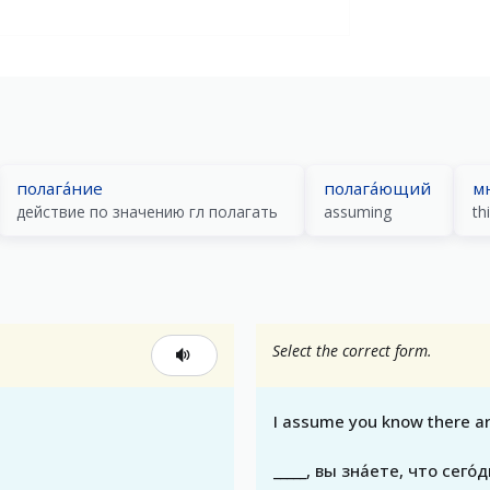
полага́ние
полага́ющий
м
действие по значению гл полагать
assuming
th
Select the correct form.
I assume you know there ar
_____, вы зна́ете, что сего́