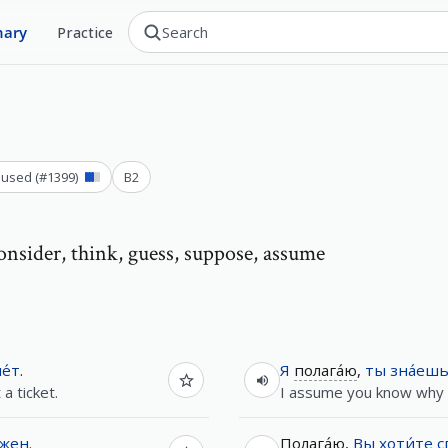
nary
Practice
 used
(#
1399
)
B2
onsider, think, guess, suppose, assume
е́т
.
Я
полага́ю
,
ты
зна́еш
a ticket.
I assume you know why 
́жен
.
Полага́ю
,
Вы
хоти́те
с