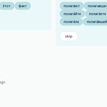
э́тот
факт
полага́ют
полагавши
полага́йте
полага́ете
полага́ла
полага́вши
skip
.
.
ago.