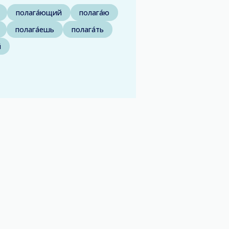
полага́ющий
полага́ю
полага́ешь
полага́ть
й