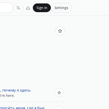
Settings
Sign In
ь
,
почему
я
здесь
.
I'm here.
проси́ть
меня
,
где
я
был
.