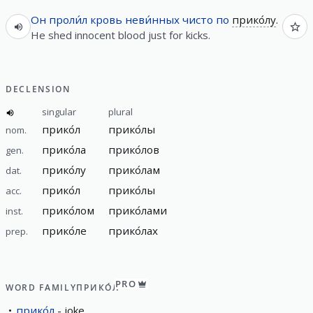
Он
проли́л
кровь
неви́нных
чисто
по
прико́лу
.
He shed innocent blood just for kicks.
DECLENSION
singular
plural
прико́л
прико́лы
nom.
прико́ла
прико́лов
gen.
прико́лу
прико́лам
dat.
прико́л
прико́лы
acc.
прико́лом
прико́лами
inst.
прико́ле
прико́лах
prep.
PRO
WORD FAMILY
ПРИКО́Л
прико́л
joke