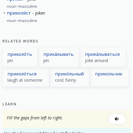
noun
masculine
приколи́ст
joker
noun
masculine
RELATED WORDS
приколо́ть
прика́лывать
прика́лываться
pin
pin
joke around
приколо́ться
прико́льный
прикольчик
laugh at someone
cool; funny
LEARN
Fill the gaps from left to right.