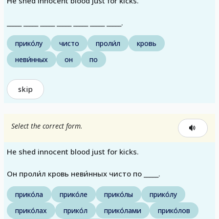
He shed innocent blood just for kicks.
_____ _____ _____ _____ _____ _____ _____.
прико́лу
чисто
проли́л
кровь
неви́нных
он
по
skip
Select the correct form.
He shed innocent blood just for kicks.
Он проли́л кровь неви́нных чисто по _____.
прико́ла
прико́ле
прико́лы
прико́лу
прико́лах
прико́л
прико́лами
прико́лов