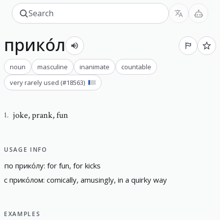
прико́л
noun
masculine
inanimate
countable
very rarely used
(#
18563
)
joke
,
prank, fun
1
.
USAGE INFO
по
прико́лу
:
f
o
r
f
u
n
,
f
o
r
k
i
c
k
s
с
прико́лом
:
c
o
m
i
c
a
l
l
y
,
a
m
u
s
i
n
g
l
y
,
i
n
a
q
u
i
r
k
y
w
a
y
EXAMPLES