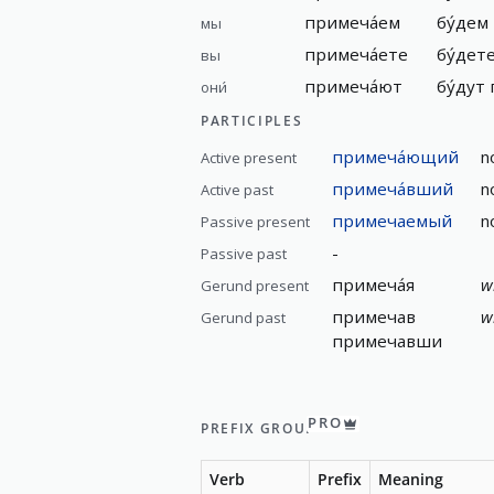
примеча́ем
бу́дем
мы
примеча́ете
бу́дет
вы
примеча́ют
бу́дут
они́
PARTICIPLES
примеча́ющий
n
Active present
примеча́вший
n
Active past
примечаемый
n
Passive present
-
Passive past
примеча́я
w
Gerund present
примечав
w
Gerund past
примечавши
PRO
PREFIX GROUP
Verb
Prefix
Meaning