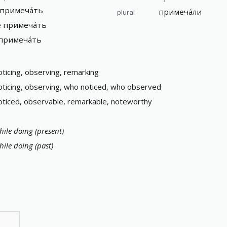
 примеча́ть
примеча́ли
plural
е примеча́ть
 примеча́ть
oticing, observing, remarking
oticing, observing, who noticed, who observed
oticed, observable, remarkable, noteworthy
hile doing (present)
hile doing (past)