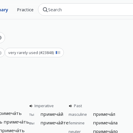
nary
Practice
ь
)
very rarely used
(#
23848
)
Imperative
Past
примеча́ть
примеча́й
примеча́л
ты
masculine
ь примеча́ть
примеча́йте
примеча́ла
вы
feminine
 примеча́ть
примеча́ло
neuter