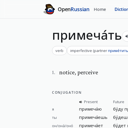
Open
Russian
Home
Dictio
примеча́ть
verb
imperfective
(
partner
приме́тит
notice
,
perceive
1
.
CONJUGATION
Present
Future
примеча́ю
бу́ду 
я
примеча́ешь
бу́деш
ты
примеча́ет
бу́дет
он/она́/оно́