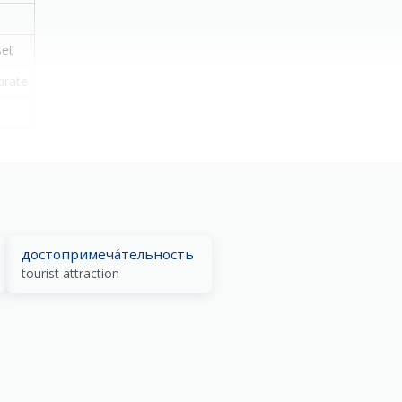
set
brate
достопримеча́тельность
tourist attraction
)