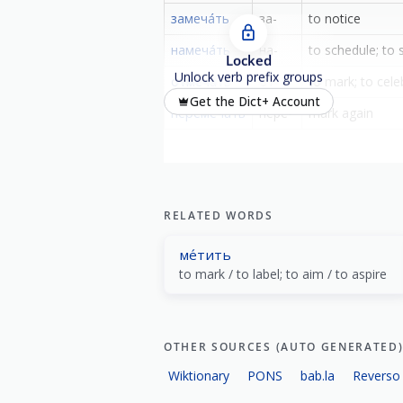
замеча́ть
за-
to notice
намеча́ть
на-
to schedule; to 
Locked
Unlock verb prefix groups
отмеча́ть
от-
to mark; to cele
Get the Dict+ Account
перемеча́ть
пере-
mark again
RELATED WORDS
ме́тить
to mark / to label; to aim / to aspire
OTHER SOURCES (AUTO GENERATED
Wiktionary
PONS
bab.la
Reverso