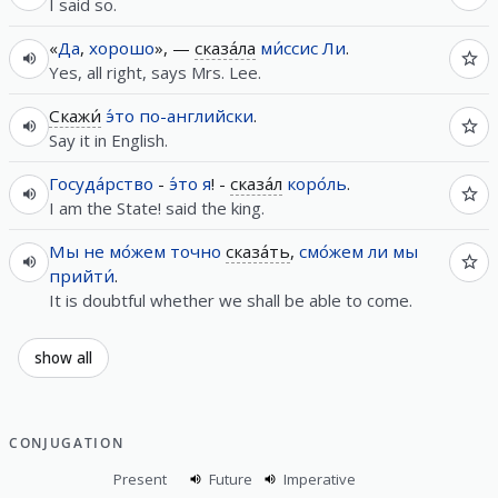
I said so.
«
Да
,
хорошо
», —
сказа́ла
ми́ссис
Ли
.
Yes, all right, says Mrs. Lee.
Скажи́
э́то
по-английски
.
Say it in English.
Госуда́рство
-
э́то
я
! -
сказа́л
коро́ль
.
I am the State! said the king.
Мы
не
мо́жем
точно
сказа́ть
,
смо́жем
ли
мы
прийти́
.
It is doubtful whether we shall be able to come.
show all
CONJUGATION
Present
Future
Imperative