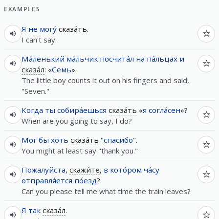
EXAMPLES
Я
не
могу́
сказа́ть
.
I can't say.
Ма́ленький
ма́льчик
посчита́л
на
па́льцах
и
сказа́л
: «
Семь
».
The little boy counts it out on his fingers and said,
"Seven."
Когда
ты
собира́ешься
сказа́ть
«
я
согла́сен
»?
When are you going to say, I do?
Мог
бы
хоть
сказа́ть
"
спасибо
".
You might at least say "thank you."
Пожалуйста
,
скажи́те
,
в
кото́ром
ча́су
отправля́ется
по́езд
?
Can you please tell me what time the train leaves?
Я
так
сказа́л
.