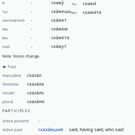
-
скажу́
я
скажи́
ты
-
ска́жешь
ты
скажи́те
вы
-
ска́жет
он/она́/оно́
-
ска́жем
мы
-
ска́жете
вы
-
ска́жут
они́
Note: Stress change.
Past
сказа́л
masculine
сказа́ла
feminine
сказа́ло
neuter
сказа́ли
plural
PARTICIPLES
-
Active present
сказа́вший
said, having said, who said
Active past