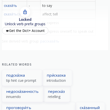
сказа́ть
-
to say
сказа́ться
-
affect; tell
Locked
вы́сказать
вы-
to express
Unlock verb prefix groups
Get the Dict+ Account
вы́сказаться
вы-
to express oneself; to speak out
See derived verb group
:
рассказа́ть
RELATED WORDS
подска́зка
при́сказка
tip hint cue prompt
introduction
недоска́занность
переска́з
innuendo
retelling
проговори́ть
ска́занный