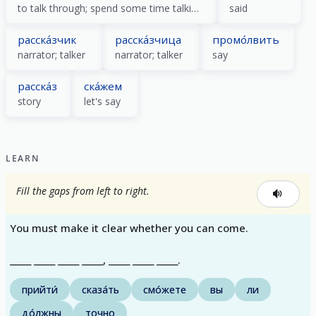
to talk through; spend some time talking
said
расска́зчик
расска́зчица
промо́лвить
narrator; talker
narrator; talker
say
расска́з
ска́жем
story
let's say
LEARN
Fill the gaps from left to right.
You must make it clear whether you can come.
_____ _____ _____ _____, _____ _____ _____.
прийти́
сказа́ть
смо́жете
вы
ли
до́лжны
точно