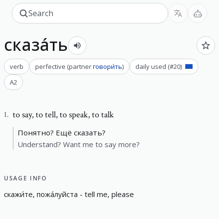
сказа́ть
verb
perfective
(
partner
говори́ть
)
daily used
(#
20
)
A2
to say
,
to tell, to speak, to talk
1
.
Понятно? Ещё сказать?
Understand? Want me to say more?
USAGE INFO
скажи́те
,
пожа́луйста
-
t
e
l
l
m
e
,
p
l
e
a
s
e