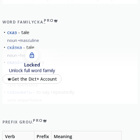
me ...?
Russian?
PRO
WORD FAMILY
СКАЗ
сказ
tale
noun
masculine
ска́зка
tale
noun
feminine
сказа́ние
story
Locked
noun
neuter
Unlock full word family
сказану́ть
blurt out
Get the Dict+ Account
verb
perfective
ска́зывать
to say repeatedly
verb
imperfective
show all
PRO
PREFIX GROUP
Verb
Prefix
Meaning