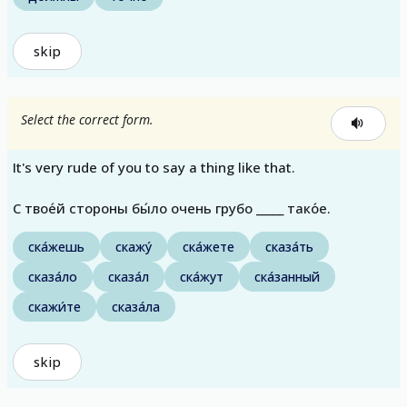
skip
Select the correct form.
It's very rude of you to say a thing like that.
С твое́й стороны бы́ло очень грубо _____ тако́е.
ска́жешь
скажу́
ска́жете
сказа́ть
сказа́ло
сказа́л
ска́жут
ска́занный
скажи́те
сказа́ла
skip