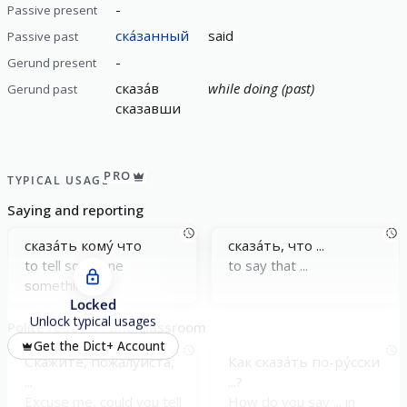
-
Passive present
ска́занный
said
Passive past
-
Gerund present
сказа́в
while doing (past)
Gerund past
сказавши
PRO
TYPICAL USAGE
Saying and reporting
сказа́ть кому́ что
сказа́ть, что ...
to tell someone
to say that ...
something
Locked
Unlock typical usages
Polite requests and classroom
Get the Dict+ Account
Скажи́те, пожа́луйста,
Как сказа́ть по-ру́сски
...
...?
Excuse me, could you tell
How do you say ... in